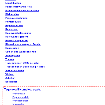
Leuchtkästen
Paneelrückwände Holz
Paneelrückwände Stahlblech
Plakathalter
Preisauszeichnung
Printprodukte
Regalschränke
Restposten
Rückwandbefestigung
Rückwände gelocht
Rückwände glatt GL
Rückwände sonstige u. Zubeh.
Rundsäulen
Säulen und Wandschienen
Schräghalter
Theken
Trageschienen 50/20 gelocht
Trageschienen Bekleidung + Mode
Verkaufsständer
Vitrinen
Zubehör
Bestseller
Tegometall Komplettregale:
Wandregale
Doppelgondeln
Wandschienen
Innenecken