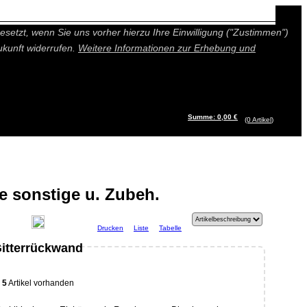
n besseres und individuelleres Angebot bieten (Marketing- und
setzt, wenn Sie uns vorher hierzu Ihre Einwilligung ("Zustimmen")
ukunft widerrufen.
Weitere Informationen zur Erhebung und
Summe: 0,00 €
(0
Artikel
)
 sonstige u. Zubeh.
Drucken
Liste
Tabelle
itterrückwand
5
Artikel vorhanden