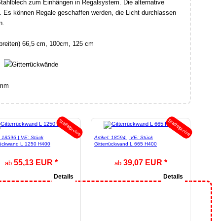
tahlblech zum Einhängen in Regalsystem. Die alternative
. Es können Regale geschaffen werden, die Licht durchlassen
n.
breiten) 66,5 cm, 100cm, 125 cm
0mm
Staffelpreise
Staffelpreise
l: 18596 | VE: Stück
Artikel: 18594 | VE: Stück
rückwand L 1250 H400
Gitterrückwand L 665 H400
55,13 EUR *
39,07 EUR *
ab
ab
Details
Details