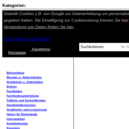
Kategorien:
Auf dieser Seite werden technisch notwendige Cookies gesetzt. Tech
Statistik-Cookies z.B. von Google zur Datenerhebung um personalisi
gegeben haben. Die Einwilligung zur Cookienutzung können Sie
hie
Verwendung von Daten finden Sie
hier.
ZUSTIMMEN
ABLEHNEN
Hauptmenu
Home
page
Beleuchtung
Blenden u. Abdeckböden
Drahtkörbe u. Gitterböden
Elektro
Fachböden
Fachbodenunterteilung
Fußteile und Sockelblenden
Gondelabdeckungen
Großmarkt- und Leistenregal
Haken für Rückwände
Innenausbau
Komplettregale
Konsolen