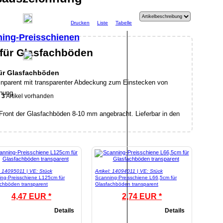
Drucken
Liste
Tabelle
ing-Preisschienen
für Glasfachböden
ür Glasfachböden
snparent mit transparenter Abdeckung zum Einstecken von
hnung
3
Artikel vorhanden
Front der Glasfachböden 8-10 mm angebracht. Lieferbar in den
l: 14095011 | VE: Stück
Artikel: 14094011 | VE: Stück
ng-Preisschiene L125cm für
Scanning-Preisschiene L66,5cm für
chböden transparent
Glasfachböden transparent
4,47 EUR *
2,74 EUR *
Details
Details