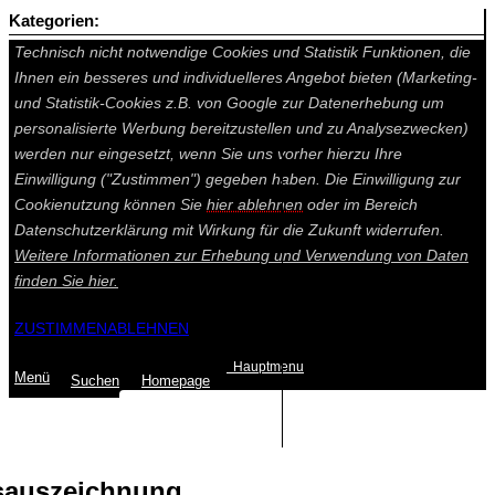
Kategorien:
Auf dieser Seite werden technisch notwendige Cookies gesetzt.
Technisch nicht notwendige Cookies und Statistik Funktionen, die
Ihnen ein besseres und individuelleres Angebot bieten (Marketing-
und Statistik-Cookies z.B. von Google zur Datenerhebung um
personalisierte Werbung bereitzustellen und zu Analysezwecken)
werden nur eingesetzt, wenn Sie uns vorher hierzu Ihre
Einwilligung ("Zustimmen") gegeben haben. Die Einwilligung zur
Cookienutzung können Sie
hier ablehnen
oder im Bereich
Datenschutzerklärung mit Wirkung für die Zukunft widerrufen.
Weitere Informationen zur Erhebung und Verwendung von Daten
finden Sie
hier.
ZUSTIMMEN
ABLEHNEN
Hauptmenu
Menü
Suchen
Home
page
Summe: 0,00 €
(0
Artikel
)
sauszeichnung