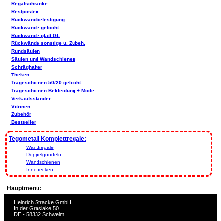
Regalschränke
Restposten
Rückwandbefestigung
Rückwände gelocht
Rückwände glatt GL
Rückwände sonstige u. Zubeh.
Rundsäulen
Säulen und Wandschienen
Schräghalter
Theken
Trageschienen 50/20 gelocht
Trageschienen Bekleidung + Mode
Verkaufsständer
Vitrinen
Zubehör
Bestseller
Tegometall Komplettregale:
Wandregale
Doppelgondeln
Wandschienen
Innenecken
Hauptmenu:
Heinrich Stracke GmbH
In der Graslake 50
DE - 58332 Schwelm