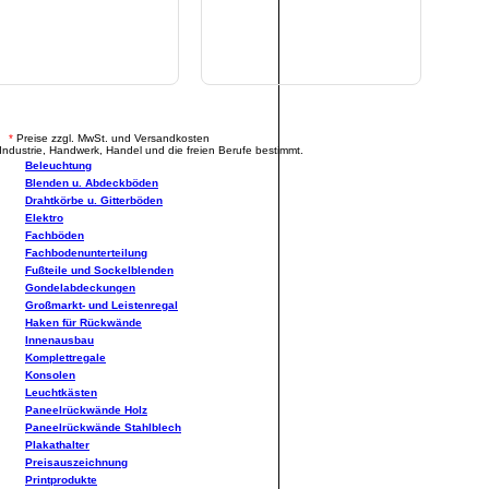
.
*
Preise zzgl. MwSt. und Versandkosten
Industrie, Handwerk, Handel und die freien Berufe bestimmt.
Beleuchtung
Blenden u. Abdeckböden
Drahtkörbe u. Gitterböden
Elektro
Fachböden
Fachbodenunterteilung
Fußteile und Sockelblenden
Gondelabdeckungen
Großmarkt- und Leistenregal
Haken für Rückwände
Innenausbau
Komplettregale
Konsolen
Leuchtkästen
Paneelrückwände Holz
Paneelrückwände Stahlblech
Plakathalter
Preisauszeichnung
Printprodukte