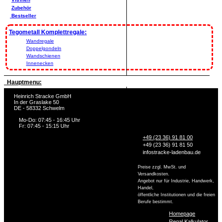
Zubehör
Bestseller
Tegometall Komplettregale:
Wandregale
Doppelgondeln
Wandschienen
Innenecken
Hauptmenu:
Heinrich Stracke GmbH
In der Graslake 50
DE - 58332 Schwelm
Mo-Do: 07:45 - 16:45 Uhr
Fr: 07:45 - 15:15 Uhr
+49 (23 36) 91 81 00
+49 (23 36) 91 81 50
info
stracke-ladenbau.de
Preise zzgl. MwSt. und
Versandkosten.
Angebot nur für Industrie, Handwerk,
Handel,
öffentliche Institutionen und die freien
Berufe bestimmt.
Homepage
Regal Kalkulator