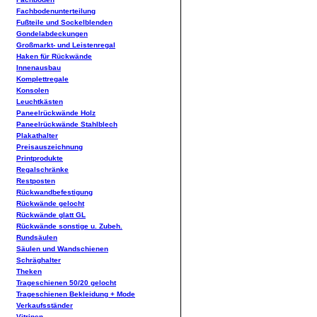
Fachbodenunterteilung
Fußteile und Sockelblenden
Gondelabdeckungen
Großmarkt- und Leistenregal
Haken für Rückwände
Innenausbau
Komplettregale
Konsolen
Leuchtkästen
Paneelrückwände Holz
Paneelrückwände Stahlblech
Plakathalter
Preisauszeichnung
Printprodukte
Regalschränke
Restposten
Rückwandbefestigung
Rückwände gelocht
Rückwände glatt GL
Rückwände sonstige u. Zubeh.
Rundsäulen
Säulen und Wandschienen
Schräghalter
Theken
Trageschienen 50/20 gelocht
Trageschienen Bekleidung + Mode
Verkaufsständer
Vitrinen