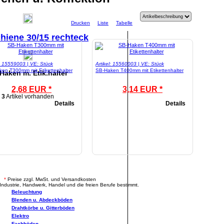
Drucken
Liste
Tabelle
hiene 30/15 rechteck
l: 15559003 | VE: Stück
Artikel: 15560003 | VE: Stück
en T300mm mit Etikettenhalter
SB-Haken T400mm mit Etikettenhalter
Haken m. Etik.halter
2,68 EUR *
3,14 EUR *
3
Artikel vorhanden
Details
Details
.
*
Preise zzgl. MwSt. und Versandkosten
Industrie, Handwerk, Handel und die freien Berufe bestimmt.
Beleuchtung
Blenden u. Abdeckböden
Drahtkörbe u. Gitterböden
Elektro
Fachböden