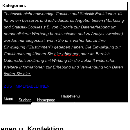
Kategorien:
Auf dieser Seite werden technisch notwendige Cookies gesetzt.
Technisch nicht notwendige Cookies und Statistik Funktionen, die
Ihnen ein besseres und individuelleres Angebot bieten (Marketing-
und Statistik-Cookies z.B. von Google zur Datenerhebung um
personalisierte Werbung bereitzustellen und zu Analysezwecken)
werden nur eingesetzt, wenn Sie uns vorher hierzu Ihre
Einwilligung ("Zustimmen") gegeben haben. Die Einwilligung zur
Cookienutzung können Sie
hier ablehnen
oder im Bereich
Datenschutzerklärung mit Wirkung für die Zukunft widerrufen.
Weitere Informationen zur Erhebung und Verwendung von Daten
finden Sie
hier.
ZUSTIMMEN
ABLEHNEN
Hauptmenu
Menü
Suchen
Home
page
Summe: 0,00 €
(0
Artikel
)
enen u. Konfektion