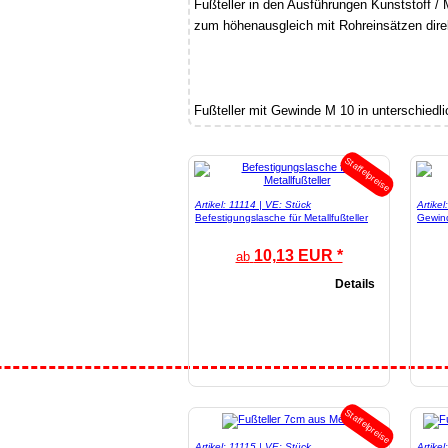
Fußteller in den Ausführungen Kunststoff / 
zum höhenausgleich mit Rohreinsätzen dire
Fußteller mit Gewinde M 10 in unterschiedl
Staffelpreise
Artikel: 11114 | VE: Stück
Artike
Befestigungslasche für Metallfußteller
Gewin
10,13 EUR *
ab
Details
Staffelpreise
Artikel: 11115 | VE: Stück
Artike