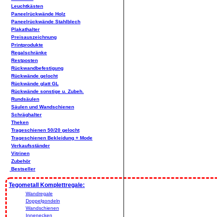
Leuchtkästen
Paneelrückwände Holz
Paneelrückwände Stahlblech
Plakathalter
Preisauszeichnung
Printprodukte
Regalschränke
Restposten
Rückwandbefestigung
Rückwände gelocht
Rückwände glatt GL
Rückwände sonstige u. Zubeh.
Rundsäulen
Säulen und Wandschienen
Schräghalter
Theken
Trageschienen 50/20 gelocht
Trageschienen Bekleidung + Mode
Verkaufsständer
Vitrinen
Zubehör
Bestseller
Tegometall Komplettregale:
Wandregale
Doppelgondeln
Wandschienen
Innenecken