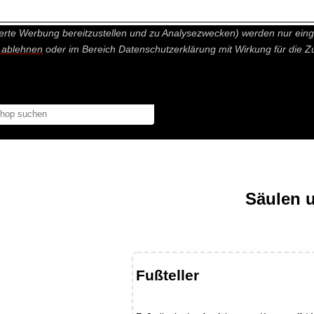
nisch nicht notwendige Cookies und Statistik Funktionen, die Ihnen ei
erte Werbung bereitzustellen und zu Analysezwecken) werden nur einge
r ablehnen
oder im Bereich Datenschutzerklärung mit Wirkung für die Z
Säulen 
Fußteller