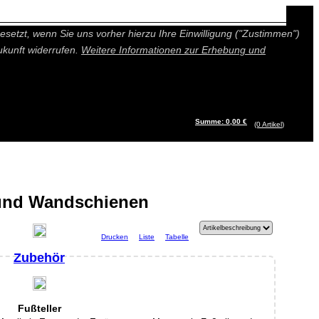
n besseres und individuelleres Angebot bieten (Marketing- und
setzt, wenn Sie uns vorher hierzu Ihre Einwilligung ("Zustimmen")
ukunft widerrufen.
Weitere Informationen zur Erhebung und
Summe: 0,00 €
(0
Artikel
)
und Wandschienen
Drucken
Liste
Tabelle
Zubehör
Fußteller