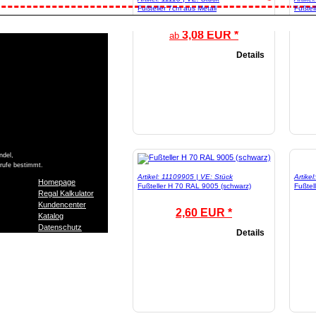
Fußteller 7cm aus Metall
Fußtel
3,08 EUR *
ab
Details
ndel,
Berufe bestimmt.
Artikel: 11109905 | VE: Stück
Artike
Homepage
Fußteller H 70 RAL 9005 (schwarz)
Fußtel
Regal Kalkulator
Kundencenter
2,60 EUR *
Katalog
Datenschutz
Details