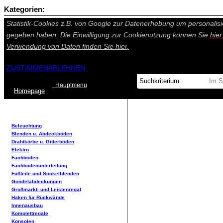
Kategorien:
Auf dieser Seite werden technisch notwendige Cookies gesetzt. Tech
Statistik-Cookies z.B. von Google zur Datenerhebung um personalisi
gegeben haben. Die Einwilligung zur Cookienutzung können Sie
hie
Verwendung von Daten finden Sie
hier.
ZUSTIMMEN
ABLEHNEN
Hauptmenu
Home
page
Beleuchtung
Blenden u. Abdeckböden
Drahtkörbe u. Gitterböden
Elektro
Fachböden
Fachbodenunterteilung
Fußteile und Sockelblenden
Gondelabdeckungen
Großmarkt- und Leistenregal
Haken für Rückwände
Innenausbau
Komplettregale
Konsolen