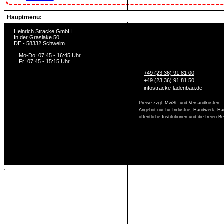
Hauptmenu:
Heinrich Stracke GmbH
In der Graslake 50
DE - 58332 Schwelm
Mo-Do: 07:45 - 16:45 Uhr
Fr: 07:45 - 15:15 Uhr
+49 (23 36) 91 81 00
+49 (23 36) 91 81 50
info
stracke-ladenbau.de
Preise zzgl. MwSt. und Versandkosten.
Angebot nur für Industrie, Handwerk, Ha
öffentliche Institutionen und die freien 
,