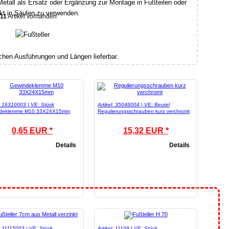
Metall als Ersatz oder Ergänzung zur Montage in Fußteilen oder
kt in Säulen zu verwenden.
11
Artikel vorhanden
ichen Ausführungen und Längen lieferbar.
l: 16310003 | VE: Stück
Artikel: 35046004 | VE: Beutel
deklemme M10 33X24X15mm
Regulierungsschrauben kurz verchromt
0,65 EUR *
15,32 EUR *
Details
Details
l: 11115003 | VE: Stück
Artikel: 11109 | VE: Stück