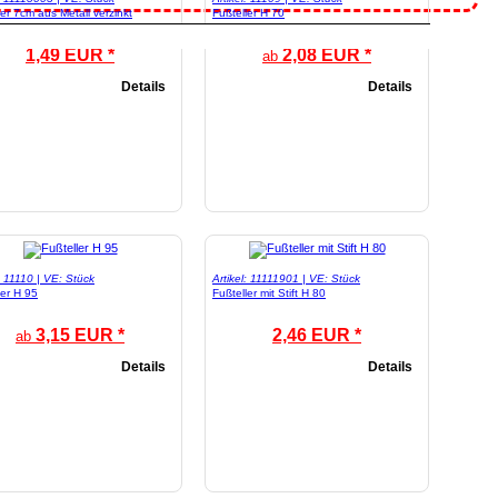
ler 7cm aus Metall verzinkt
Fußteller H 70
1,49 EUR *
2,08 EUR *
ab
Details
Details
l: 11110 | VE: Stück
Artikel: 11111901 | VE: Stück
ler H 95
Fußteller mit Stift H 80
3,15 EUR *
2,46 EUR *
ab
Details
Details