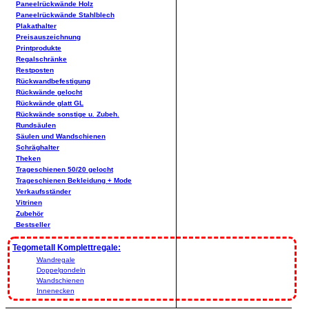
Paneelrückwände Holz
Paneelrückwände Stahlblech
Plakathalter
Preisauszeichnung
Printprodukte
Regalschränke
Restposten
Rückwandbefestigung
Rückwände gelocht
Rückwände glatt GL
Rückwände sonstige u. Zubeh.
Rundsäulen
Säulen und Wandschienen
Schräghalter
Theken
Trageschienen 50/20 gelocht
Trageschienen Bekleidung + Mode
Verkaufsständer
Vitrinen
Zubehör
Bestseller
Tegometall Komplettregale:
Wandregale
Doppelgondeln
Wandschienen
Innenecken