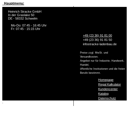
Hauptmenu:
Heinrich Stracke GmbH
In der Graslake 50
DE - 58332 Schwelm
Mo-Do: 07:45 - 16:45 Uhr
Fr: 07:45 - 15:15 Uhr
+49 (23 36) 91 81 00
+49 (23 36) 91 81 50
info
stracke-ladenbau.de
Preise zzgl. MwSt. und
Versandkosten.
Angebot nur für Industrie, Handwerk,
Handel,
öffentliche Institutionen und die freien
Berufe bestimmt.
Homepage
Regal Kalkulator
Kundencenter
Katalog
Datenschutz
,