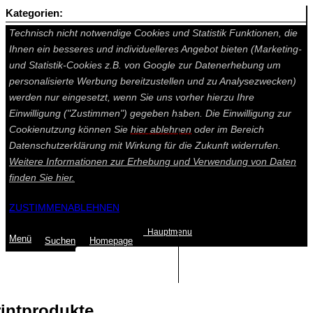
Kategorien:
Auf dieser Seite werden technisch notwendige Cookies gesetzt.
Technisch nicht notwendige Cookies und Statistik Funktionen, die
Ihnen ein besseres und individuelleres Angebot bieten (Marketing-
und Statistik-Cookies z.B. von Google zur Datenerhebung um
personalisierte Werbung bereitzustellen und zu Analysezwecken)
werden nur eingesetzt, wenn Sie uns vorher hierzu Ihre
Einwilligung ("Zustimmen") gegeben haben. Die Einwilligung zur
Cookienutzung können Sie
hier ablehnen
oder im Bereich
Datenschutzerklärung mit Wirkung für die Zukunft widerrufen.
Weitere Informationen zur Erhebung und Verwendung von Daten
finden Sie
hier.
ZUSTIMMEN
ABLEHNEN
Hauptmenu
Menü
Suchen
Home
page
Summe: 0,00 €
(0
Artikel
)
rintprodukte