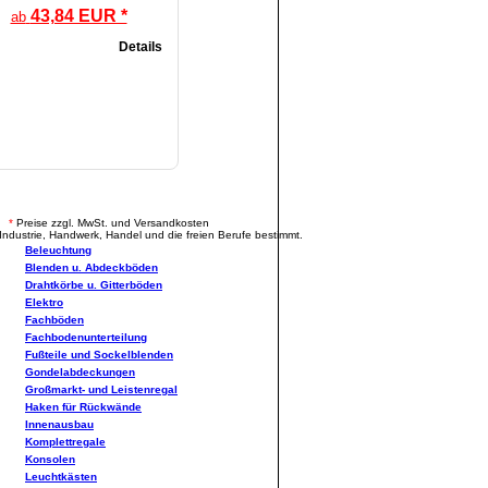
43,84 EUR *
ab
Details
.
*
Preise zzgl. MwSt. und Versandkosten
Industrie, Handwerk, Handel und die freien Berufe bestimmt.
Beleuchtung
Blenden u. Abdeckböden
Drahtkörbe u. Gitterböden
Elektro
Fachböden
Fachbodenunterteilung
Fußteile und Sockelblenden
Gondelabdeckungen
Großmarkt- und Leistenregal
Haken für Rückwände
Innenausbau
Komplettregale
Konsolen
Leuchtkästen