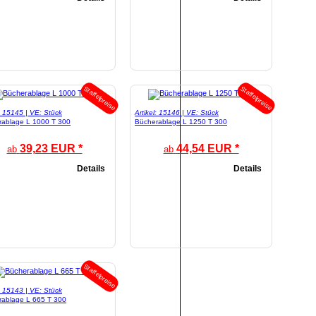
Staffelpreise
Staffelpreise
l: 15145 | VE: Stück
Artikel: 15146 | VE: Stück
rablage L 1000 T 300
Bücherablage L 1250 T 300
39,23 EUR *
44,54 EUR *
ab
ab
Details
Details
Staffelpreise
l: 15143 | VE: Stück
rablage L 665 T 300