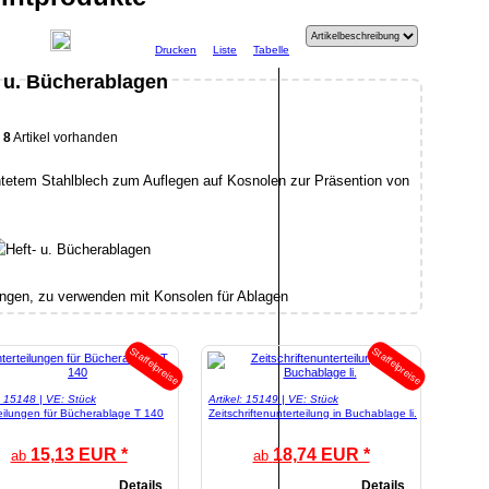
Drucken
Liste
Tabelle
- u. Bücherablagen
8
Artikel vorhanden
tetem Stahlblech zum Auflegen auf Kosnolen zur Präsention von
ungen, zu verwenden mit Konsolen für Ablagen
Staffelpreise
Staffelpreise
l: 15148 | VE: Stück
Artikel: 15149 | VE: Stück
eilungen für Bücherablage T 140
Zeitschriftenunterteilung in Buchablage li.
15,13 EUR *
18,74 EUR *
ab
ab
Details
Details