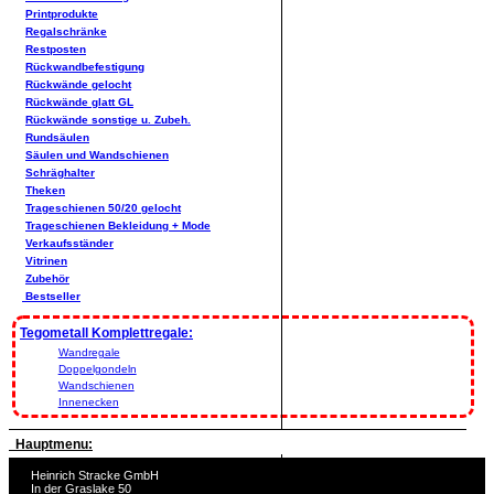
Printprodukte
Regalschränke
Restposten
Rückwandbefestigung
Rückwände gelocht
Rückwände glatt GL
Rückwände sonstige u. Zubeh.
Rundsäulen
Säulen und Wandschienen
Schräghalter
Theken
Trageschienen 50/20 gelocht
Trageschienen Bekleidung + Mode
Verkaufsständer
Vitrinen
Zubehör
Bestseller
Tegometall Komplettregale:
Wandregale
Doppelgondeln
Wandschienen
Innenecken
Hauptmenu:
Heinrich Stracke GmbH
In der Graslake 50