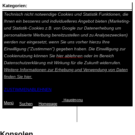
Kategorien:
Auf dieser Seite werden technisch notwendige Cookies gesetzt.
Technisch nicht notwendige Cookies und Statistik Funktionen, die
Ihnen ein besseres und individuelleres Angebot bieten (Marketing-
und Statistik-Cookies z.B. von Google zur Datenerhebung um
personalisierte Werbung bereitzustellen und zu Analysezwecken)
werden nur eingesetzt, wenn Sie uns vorher hierzu Ihre
Einwilligung ("Zustimmen") gegeben haben. Die Einwilligung zur
Cookienutzung können Sie
hier ablehnen
oder im Bereich
Datenschutzerklärung mit Wirkung für die Zukunft widerrufen.
Weitere Informationen zur Erhebung und Verwendung von Daten
finden Sie
hier.
ZUSTIMMEN
ABLEHNEN
Hauptmenu
Menü
Suchen
Home
page
Summe: 0,00 €
(0
Artikel
)
Konsolen