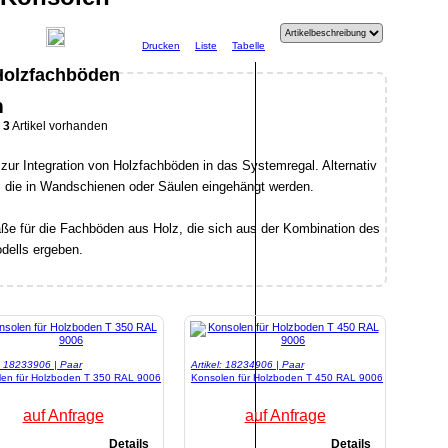
Drucken
Liste
Tabelle
Holzfachböden
n
3
Artikel vorhanden
zur Integration von Holzfachböden in das Systemregal. Alternativ
, die in Wandschienen oder Säulen eingehängt werden.
aße für die Fachböden aus Holz, die sich aus der Kombination des
dells ergeben.
l: 18233906 | Paar
Artikel: 18234906 | Paar
len für Holzboden T 350 RAL 9006
Konsolen für Holzboden T 450 RAL 9006
auf Anfrage
auf Anfrage
Details
Details