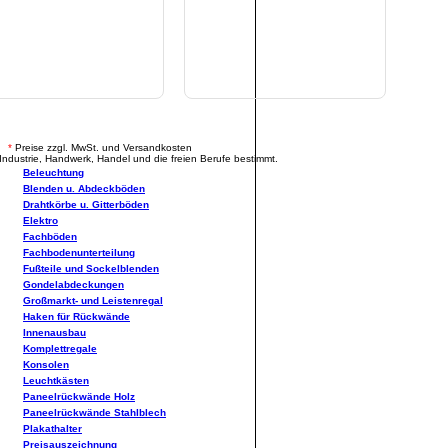
.
*
Preise zzgl. MwSt. und Versandkosten
Industrie, Handwerk, Handel und die freien Berufe bestimmt.
Beleuchtung
Blenden u. Abdeckböden
Drahtkörbe u. Gitterböden
Elektro
Fachböden
Fachbodenunterteilung
Fußteile und Sockelblenden
Gondelabdeckungen
Großmarkt- und Leistenregal
Haken für Rückwände
Innenausbau
Komplettregale
Konsolen
Leuchtkästen
Paneelrückwände Holz
Paneelrückwände Stahlblech
Plakathalter
Preisauszeichnung