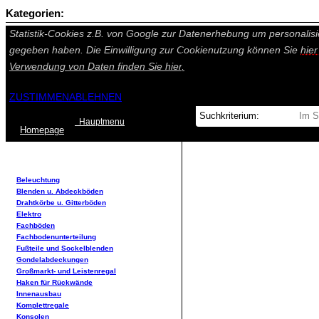
Kategorien:
Auf dieser Seite werden technisch notwendige Cookies gesetzt. Tech
Statistik-Cookies z.B. von Google zur Datenerhebung um personalisi
gegeben haben. Die Einwilligung zur Cookienutzung können Sie
hie
Verwendung von Daten finden Sie
hier.
ZUSTIMMEN
ABLEHNEN
Hauptmenu
Home
page
Beleuchtung
Blenden u. Abdeckböden
Drahtkörbe u. Gitterböden
Elektro
Fachböden
Fachbodenunterteilung
Fußteile und Sockelblenden
Gondelabdeckungen
Großmarkt- und Leistenregal
Haken für Rückwände
Innenausbau
Komplettregale
Konsolen