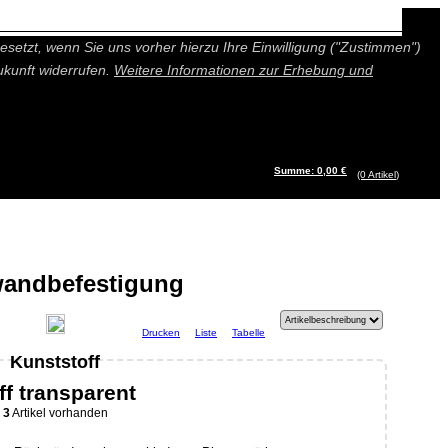
n besseres und individuelleres Angebot bieten (Marketing- und
setzt, wenn Sie uns vorher hierzu Ihre Einwilligung ("Zustimmen")
ukunft widerrufen.
Weitere Informationen zur Erhebung und
Summe: 0,00 €
(0
Artikel
)
andbefestigung
Drucken
Liste
Tabelle
Kunststoff
f transparent
3
Artikel vorhanden