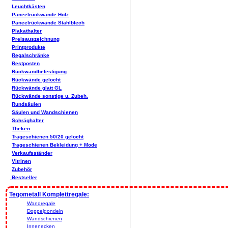
Leuchtkästen
Paneelrückwände Holz
Paneelrückwände Stahlblech
Plakathalter
Preisauszeichnung
Printprodukte
Regalschränke
Restposten
Rückwandbefestigung
Rückwände gelocht
Rückwände glatt GL
Rückwände sonstige u. Zubeh.
Rundsäulen
Säulen und Wandschienen
Schräghalter
Theken
Trageschienen 50/20 gelocht
Trageschienen Bekleidung + Mode
Verkaufsständer
Vitrinen
Zubehör
Bestseller
Tegometall Komplettregale:
Wandregale
Doppelgondeln
Wandschienen
Innenecken