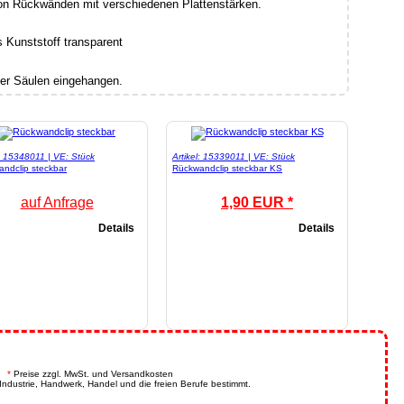
on Rückwänden mit verschiedenen Plattenstärken.
er Säulen eingehangen.
l: 15348011 | VE: Stück
Artikel: 15339011 | VE: Stück
ndclip steckbar
Rückwandclip steckbar KS
auf Anfrage
1,90 EUR *
Details
Details
.
*
Preise zzgl. MwSt. und Versandkosten
Industrie, Handwerk, Handel und die freien Berufe bestimmt.