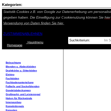
Kategorien:
Auf dieser Seite werden technisch notwendige Cookies gesetzt. Tech
Statistik-Cookies z.B. von Google zur Datenerhebung um personalisi
gegeben haben. Die Einwilligung zur Cookienutzung können Sie
hie
Verwendung von Daten finden Sie
hier.
ZUSTIMMEN
ABLEHNEN
Hauptmenu
Home
page
Beleuchtung
Blenden u. Abdeckböden
Drahtkörbe u. Gitterböden
Elektro
Fachböden
Fachbodenunterteilung
Fußteile und Sockelblenden
Gondelabdeckungen
Großmarkt- und Leistenregal
Haken für Rückwände
Innenausbau
Komplettregale
Konsolen