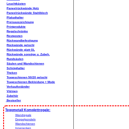
Leuchtkästen
Paneelrückwände Holz
Paneelrückwände Stahlblech
Plakathalter
Preisauszeichnung
Printprodukte
Regalschränke
Restposten
Rückwandbefestigung
Rückwände gelocht
Rückwände glatt GL
Rückwände sonstige u. Zubeh.
Rundsäulen
Säulen und Wandschienen
Schräghalter
Theken
Trageschienen 50/20 gelocht
Trageschienen Bekleidung + Mode
Verkaufsständer
Vitrinen
Zubehör
Bestseller
Tegometall Komplettregale:
Wandregale
Doppelgondeln
Wandschienen
Innenecken