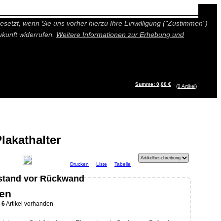
n besseres und individuelleres Angebot bieten (Marketing- und
setzt, wenn Sie uns vorher hierzu Ihre Einwilligung ("Zustimmen")
ukunft widerrufen.
Weitere Informationen zur Erhebung und
Summe: 0,00 €
(0
Artikel
)
lakathalter
Drucken
Liste
Tabelle
stand vor Rückwand
den
6
Artikel vorhanden