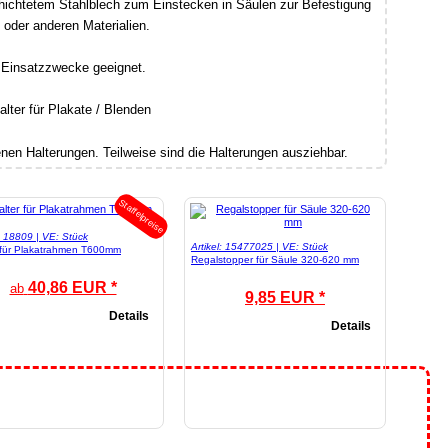
chichtetem Stahlblech zum Einstecken in Säulen zur Befestigung
oder anderen Materialien.
e Einsatzzwecke geeignet.
en Halterungen. Teilweise sind die Halterungen ausziehbar.
Staffelpreise
l: 18809 | VE: Stück
Artikel: 15477025 | VE: Stück
 für Plakatrahmen T600mm
Regalstopper für Säule 320-620 mm
40,86 EUR *
ab
9,85 EUR *
Details
Details