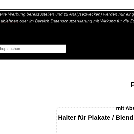
nisch nicht notwendige Cookies und Statistik Funktionen, die Ihnen ei
erte Werbung bereitzustellen und zu Analysezwecken) werden nur einge
r ablehnen
oder im Bereich Datenschutzerklärung mit Wirkung für die Z
P
mit Ab
Halter für Plakate / Blen