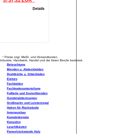
37,31 EUR *
ab
Details
.
*
Preise zzgl. MwSt. und Versandkosten
Industrie, Handwerk, Handel und die freien Berufe bestimmt.
Beleuchtung
Blenden u. Abdeckböden
Drahtkörbe u. Gitterböden
Elektro
Fachböden
Fachbodenunterteilung
Fußteile und Sockelblenden
Gondelabdeckungen
Großmarkt- und Leistenregal
Haken für Rückwände
Innenausbau
Komplettregale
Konsolen
Leuchtkästen
Paneelrückwände Holz