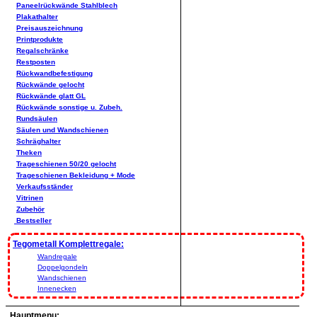
Paneelrückwände Stahlblech
Plakathalter
Preisauszeichnung
Printprodukte
Regalschränke
Restposten
Rückwandbefestigung
Rückwände gelocht
Rückwände glatt GL
Rückwände sonstige u. Zubeh.
Rundsäulen
Säulen und Wandschienen
Schräghalter
Theken
Trageschienen 50/20 gelocht
Trageschienen Bekleidung + Mode
Verkaufsständer
Vitrinen
Zubehör
Bestseller
Tegometall Komplettregale:
Wandregale
Doppelgondeln
Wandschienen
Innenecken
Hauptmenu: