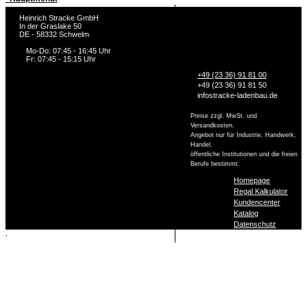
Heinrich Stracke GmbH
In der Graslake 50
DE - 58332 Schwelm
Mo-Do: 07:45 - 16:45 Uhr
Fr: 07:45 - 15:15 Uhr
+49 (23 36) 91 81 00
+49 (23 36) 91 81 50
info
stracke-ladenbau.de
Preise zzgl. MwSt. und
Versandkosten.
Angebot nur für Industrie, Handwerk,
Handel,
öffentliche Institutionen und die freien
Berufe bestimmt.
Homepage
Regal Kalkulator
Kundencenter
Katalog
Datenschutz
,