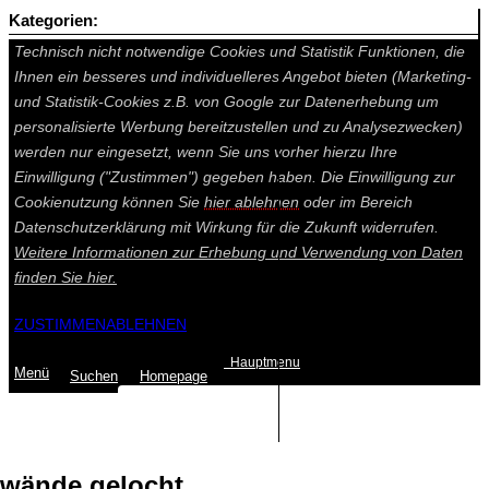
Kategorien:
Auf dieser Seite werden technisch notwendige Cookies gesetzt.
Technisch nicht notwendige Cookies und Statistik Funktionen, die
Ihnen ein besseres und individuelleres Angebot bieten (Marketing-
und Statistik-Cookies z.B. von Google zur Datenerhebung um
personalisierte Werbung bereitzustellen und zu Analysezwecken)
werden nur eingesetzt, wenn Sie uns vorher hierzu Ihre
Einwilligung ("Zustimmen") gegeben haben. Die Einwilligung zur
Cookienutzung können Sie
hier ablehnen
oder im Bereich
Datenschutzerklärung mit Wirkung für die Zukunft widerrufen.
Weitere Informationen zur Erhebung und Verwendung von Daten
finden Sie
hier.
ZUSTIMMEN
ABLEHNEN
Hauptmenu
Menü
Suchen
Home
page
Summe: 0,00 €
(0
Artikel
)
wände gelocht