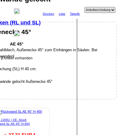
Drucken
Liste
Tabelle
ken (RL und SL)
necke 45°
AE 45°
tahlblech, Außenecke 45° zum Einhängen in Säulen. Bei
rwenden!
2
Artikel vorhanden
ochung (SL) H 40 cm.
l: 13061 | VE: Stück
and SL AE 45° H 400