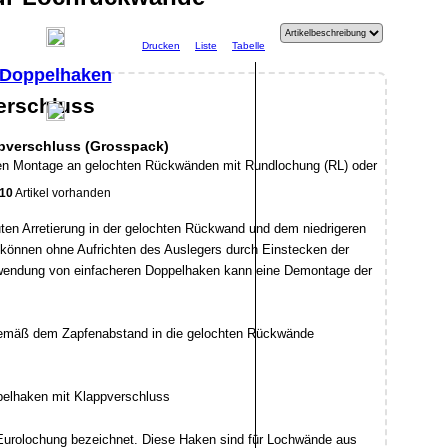
Drucken
Liste
Tabelle
Doppelhaken
erschluss
pverschluss (Grosspack)
en Montage an gelochten Rückwänden mit Rundlochung (RL) oder
10
Artikel vorhanden
uten Arretierung in der gelochten Rückwand und dem niedrigeren
können ohne Aufrichten des Auslegers durch Einstecken der
rwendung von einfacheren Doppelhaken kann eine Demontage der
gemäß dem Zapfenabstand in die gelochten Rückwände
 Eurolochung bezeichnet. Diese Haken sind für Lochwände aus