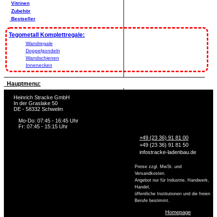
Vitrinen
Zubehör
Bestseller
Tegometall Komplettregale:
Wandregale
Doppelgondeln
Wandschienen
Innenecken
Hauptmenu:
Heinrich Stracke GmbH
In der Graslake 50
DE - 58332 Schwelm
Mo-Do: 07:45 - 16:45 Uhr
Fr: 07:45 - 15:15 Uhr
+49 (23 36) 91 81 00
+49 (23 36) 91 81 50
info
stracke-ladenbau.de
Preise zzgl. MwSt. und
Versandkosten.
Angebot nur für Industrie, Handwerk,
Handel,
öffentliche Institutionen und die freien
Berufe bestimmt.
Homepage