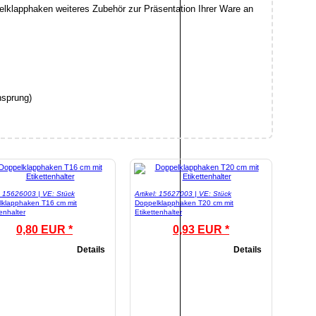
elklapphaken weiteres Zubehör zur Präsentation Ihrer Ware an
sprung)
l: 15626003 | VE: Stück
Artikel: 15627003 | VE: Stück
lklapphaken T16 cm mit
Doppelklapphaken T20 cm mit
tenhalter
Etikettenhalter
0,80 EUR *
0,93 EUR *
Details
Details