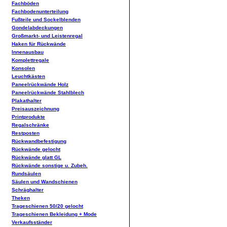
Fachböden
Fachbodenunterteilung
Fußteile und Sockelblenden
Gondelabdeckungen
Großmarkt- und Leistenregal
Haken für Rückwände
Innenausbau
Komplettregale
Konsolen
Leuchtkästen
Paneelrückwände Holz
Paneelrückwände Stahlblech
Plakathalter
Preisauszeichnung
Printprodukte
Regalschränke
Restposten
Rückwandbefestigung
Rückwände gelocht
Rückwände glatt GL
Rückwände sonstige u. Zubeh.
Rundsäulen
Säulen und Wandschienen
Schräghalter
Theken
Trageschienen 50/20 gelocht
Trageschienen Bekleidung + Mode
Verkaufsständer