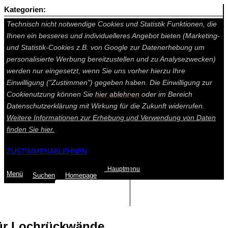
Kategorien:
Auf dieser Seite werden technisch notwendige Cookies gesetzt.
Technisch nicht notwendige Cookies und Statistik Funktionen, die
Ihnen ein besseres und individuelleres Angebot bieten (Marketing-
und Statistik-Cookies z.B. von Google zur Datenerhebung um
personalisierte Werbung bereitzustellen und zu Analysezwecken)
werden nur eingesetzt, wenn Sie uns vorher hierzu Ihre
Einwilligung ("Zustimmen") gegeben haben. Die Einwilligung zur
Cookienutzung können Sie
hier ablehnen
oder im Bereich
Datenschutzerklärung mit Wirkung für die Zukunft widerrufen.
Weitere Informationen zur Erhebung und Verwendung von Daten
finden Sie
hier.
ZUSTIMMEN
ABLEHNEN
Hauptmenu
Menü
Suchen
Home
page
Summe: 0,00 €
(0
Artikel
)
ür Lochrückwände