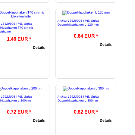
Artikel: 15620003 | VE: Stück
l: 15629003 | VE: Stück
Doppelklapphaken L 120 mm
lklapphaken T40 cm mit
tenhalter
0,64 EUR *
1,46 EUR *
Details
Details
l: 15622003 | VE: Stück
Artikel: 15623003 | VE: Stück
lklapphaken L 200mm
Doppelklapphaken L 300mm
0,72 EUR *
0,82 EUR *
Details
Details