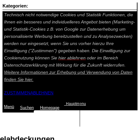
Kategorien:
Auf dieser Seite werden technisch notwendige Cookies gesetzt.
Technisch nicht notwendige Cookies und Statistik Funktionen, die
Ihnen ein besseres und individuelleres Angebot bieten (Marketing-
und Statistik-Cookies z.B. von Google zur Datenerhebung um
personalisierte Werbung bereitzustellen und zu Analysezwecken)
werden nur eingesetzt, wenn Sie uns vorher hierzu Ihre
Einwilligung ("Zustimmen") gegeben haben. Die Einwilligung zur
Cookienutzung können Sie
hier ablehnen
oder im Bereich
Datenschutzerklärung mit Wirkung für die Zukunft widerrufen.
Weitere Informationen zur Erhebung und Verwendung von Daten
finden Sie
hier.
ZUSTIMMEN
ABLEHNEN
Hauptmenu
Menü
Suchen
Home
page
Summe: 0,00 €
(0
Artikel
)
elabdeckungen