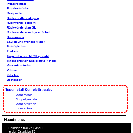
Printprodukte
Regalschränke
Restposten
Rückwandbefestigung
Rückwände gelocht
Rückwände glatt GL
Rückwände sonstige u. Zubeh.
Rundsäulen
Säulen und Wandschienen
Schräghalter
Theken
Trageschienen 50/20 gelocht
Trageschienen Bekleidung + Mode
Verkaufsständer
Vitrinen
Zubehör
Bestseller
Tegometall Komplettregale:
Wandregale
Doppelgondeln
Wandschienen
Innenecken
Hauptmenu:
Heinrich Stracke GmbH
In der Graslake 50