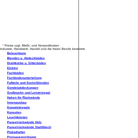
.
*
Preise zzgl. MwSt. und Versandkosten
Industrie, Handwerk, Handel und die freien Berufe bestimmt.
Beleuchtung
Blenden u. Abdeckböden
Drahtkörbe u. Gitterböden
Elektro
Fachböden
Fachbodenunterteilung
Fußteile und Sockelblenden
Gondelabdeckungen
Großmarkt- und Leistenregal
Haken für Rückwände
Innenausbau
Komplettregale
Konsolen
Leuchtkästen
Paneelrückwände Holz
Paneelrückwände Stahlblech
Plakathalter
Preisauszeichnung