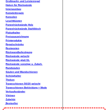
Großmarkt- und Leistenregal
Haken für Rückwände
Innenausbau
Komplettregale
Konsolen
Leuchtkästen
Paneelrückwände Holz
Paneelrückwände Stahlblech
Plakathalter
Preisauszeichnung
Printprodukte
Regalschränke
Restposten
Rückwandbefestigung
Rückwände gelocht
Rückwände glatt GL
Rückwände sonstige u. Zubeh.
Rundsäulen
Säulen und Wandschienen
Schräghalter
Theken
Trageschienen 50/20 gelocht
Trageschienen Bekleidung + Mode
Verkaufsständer
Vitrinen
Zubehör
Bestseller