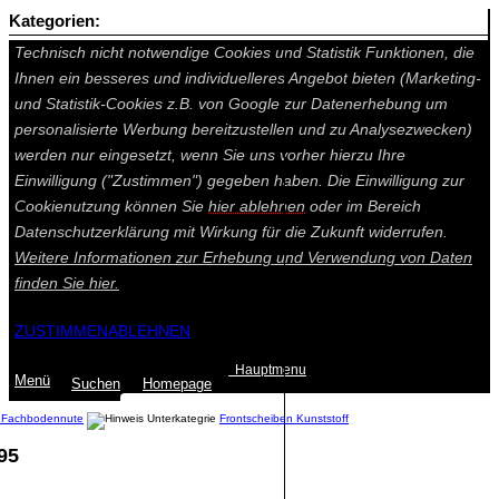
Kategorien:
Auf dieser Seite werden technisch notwendige Cookies gesetzt.
Technisch nicht notwendige Cookies und Statistik Funktionen, die
Ihnen ein besseres und individuelleres Angebot bieten (Marketing-
und Statistik-Cookies z.B. von Google zur Datenerhebung um
personalisierte Werbung bereitzustellen und zu Analysezwecken)
werden nur eingesetzt, wenn Sie uns vorher hierzu Ihre
Einwilligung ("Zustimmen") gegeben haben. Die Einwilligung zur
Cookienutzung können Sie
hier ablehnen
oder im Bereich
Datenschutzerklärung mit Wirkung für die Zukunft widerrufen.
Weitere Informationen zur Erhebung und Verwendung von Daten
finden Sie
hier.
ZUSTIMMEN
ABLEHNEN
Hauptmenu
Menü
Suchen
Home
page
r Fachbodennute
Frontscheiben Kunststoff
95
Summe: 0,00 €
(0
Artikel
)