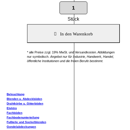
Stück
* alle Preise zzgl. 19% MwSt. und Versandkosten. Abbildungen
nur symbolisch.
Angebot nur für Industrie, Handwerk, Handel,
öffentliche Institutionen und die freien Berufe bestimmt.
Beleuchtung
Blenden u. Abdeckböden
Drahtkörbe u. Gitterböden
Elektro
Fachböden
Fachbodenunterteilung
Fußteile und Sockelblenden
Gondelabdeckungen