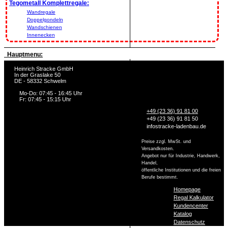
Tegometall Komplettregale:
Wandregale
Doppelgondeln
Wandschienen
Innenecken
Hauptmenu:
Heinrich Stracke GmbH
In der Graslake 50
DE - 58332 Schwelm
Mo-Do: 07:45 - 16:45 Uhr
Fr: 07:45 - 15:15 Uhr
+49 (23 36) 91 81 00
+49 (23 36) 91 81 50
info
stracke-ladenbau.de
Preise zzgl. MwSt. und
Versandkosten.
Angebot nur für Industrie, Handwerk,
Handel,
öffentliche Institutionen und die freien
Berufe bestimmt.
Homepage
Regal Kalkulator
Kundencenter
Katalog
Datenschutz