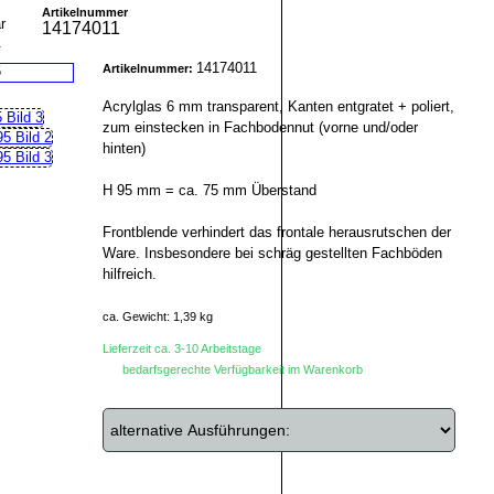
Artikelnummer
14174011
r
14174011
Artikelnummer:
Acrylglas 6 mm transparent, Kanten entgratet + poliert,
zum einstecken in Fachbodennut (vorne und/oder
hinten)
H 95 mm = ca. 75 mm Überstand
Frontblende verhindert das frontale herausrutschen der
Ware. Insbesondere bei schräg gestellten Fachböden
hilfreich.
ca. Gewicht: 1,39 kg
Lieferzeit ca. 3-10 Arbeitstage
bedarfsgerechte Verfügbarkeit im Warenkorb