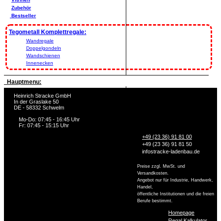
Zubehör
Bestseller
Tegometall Komplettregale:
Wandregale
Doppelgondeln
Wandschienen
Innenecken
Hauptmenu:
Heinrich Stracke GmbH
In der Graslake 50
DE - 58332 Schwelm
Mo-Do: 07:45 - 16:45 Uhr
Fr: 07:45 - 15:15 Uhr
+49 (23 36) 91 81 00
+49 (23 36) 91 81 50
info
stracke-ladenbau.de
Preise zzgl. MwSt. und
Versandkosten.
Angebot nur für Industrie, Handwerk,
Handel,
öffentliche Institutionen und die freien
Berufe bestimmt.
Homepage
Regal Kalkulator