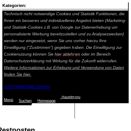
Kategorien:
Auf dieser Seite werden technisch notwendige Cookies gesetzt.
Technisch nicht notwendige Cookies und Statistik Funktionen, die
Ihnen ein besseres und individuelleres Angebot bieten (Marketing-
und Statistik-Cookies z.B. von Google zur Datenerhebung um
personalisierte Werbung bereitzustellen und zu Analysezwecken)
werden nur eingesetzt, wenn Sie uns vorher hierzu Ihre
Einwilligung ("Zustimmen") gegeben haben. Die Einwilligung zur
Cookienutzung können Sie
hier ablehnen
oder im Bereich
Datenschutzerklärung mit Wirkung für die Zukunft widerrufen.
Weitere Informationen zur Erhebung und Verwendung von Daten
finden Sie
hier.
ZUSTIMMEN
ABLEHNEN
Hauptmenu
Menü
Suchen
Home
page
Summe: 0,00 €
(0
Artikel
)
Restposten