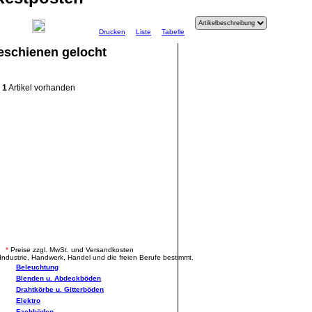
Drucken
Liste
Tabelle
eschienen gelocht
1
Artikel vorhanden
.
*
Preise zzgl. MwSt. und Versandkosten
Industrie, Handwerk, Handel und die freien Berufe bestimmt.
Beleuchtung
Blenden u. Abdeckböden
Drahtkörbe u. Gitterböden
Elektro
Fachböden