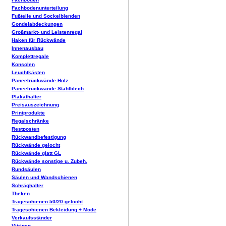
Fachbodenunterteilung
Fußteile und Sockelblenden
Gondelabdeckungen
Großmarkt- und Leistenregal
Haken für Rückwände
Innenausbau
Komplettregale
Konsolen
Leuchtkästen
Paneelrückwände Holz
Paneelrückwände Stahlblech
Plakathalter
Preisauszeichnung
Printprodukte
Regalschränke
Restposten
Rückwandbefestigung
Rückwände gelocht
Rückwände glatt GL
Rückwände sonstige u. Zubeh.
Rundsäulen
Säulen und Wandschienen
Schräghalter
Theken
Trageschienen 50/20 gelocht
Trageschienen Bekleidung + Mode
Verkaufsständer
Vitrinen