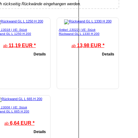
 rückseitig Rückwände eingehangen werden.
l: 13018 | VE: Stück
Artikel: 13022 | VE: Stück
and GL L 1250 H 200
Rückwand GL L 1330 H 200
11,19 EUR *
13,98 EUR *
ab
ab
Details
Details
l: 13006 | VE: Stück
and GL L 665 H 200
6,64 EUR *
ab
Details