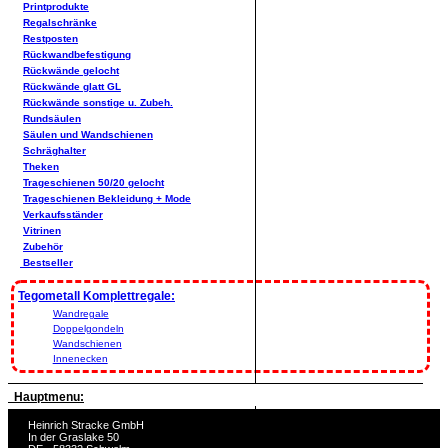
Printprodukte
Regalschränke
Restposten
Rückwandbefestigung
Rückwände gelocht
Rückwände glatt GL
Rückwände sonstige u. Zubeh.
Rundsäulen
Säulen und Wandschienen
Schräghalter
Theken
Trageschienen 50/20 gelocht
Trageschienen Bekleidung + Mode
Verkaufsständer
Vitrinen
Zubehör
Bestseller
Tegometall Komplettregale:
Wandregale
Doppelgondeln
Wandschienen
Innenecken
Hauptmenu:
Heinrich Stracke GmbH
In der Graslake 50