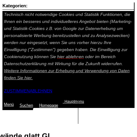
Kategorien:
Auf dieser Seite werden technisch notwendige Cookies gesetzt.
Technisch nicht notwendige Cookies und Statistik Funktionen, die
Ihnen ein besseres und individuelleres Angebot bieten (Marketing-
und Statistik-Cookies z.B. von Google zur Datenerhebung um
personalisierte Werbung bereitzustellen und zu Analysezwecken)
werden nur eingesetzt, wenn Sie uns vorher hierzu Ihre
Einwilligung ("Zustimmen") gegeben haben. Die Einwilligung zur
Cookienutzung können Sie
hier ablehnen
oder im Bereich
Datenschutzerklärung mit Wirkung für die Zukunft widerrufen.
Weitere Informationen zur Erhebung und Verwendung von Daten
finden Sie
hier.
ZUSTIMMEN
ABLEHNEN
Hauptmenu
Menü
Suchen
Home
page
Summe: 0,00 €
(0
Artikel
)
wände glatt GL