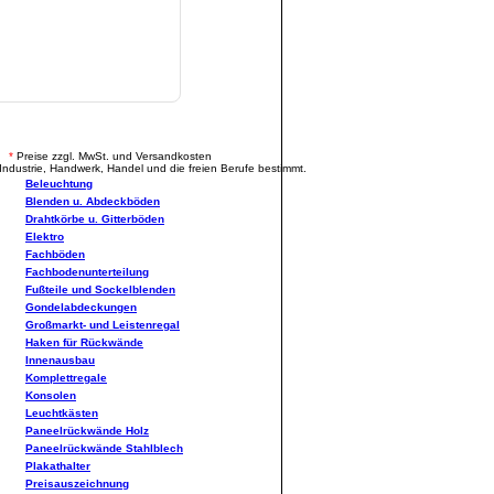
.
*
Preise zzgl. MwSt. und Versandkosten
Industrie, Handwerk, Handel und die freien Berufe bestimmt.
Beleuchtung
Blenden u. Abdeckböden
Drahtkörbe u. Gitterböden
Elektro
Fachböden
Fachbodenunterteilung
Fußteile und Sockelblenden
Gondelabdeckungen
Großmarkt- und Leistenregal
Haken für Rückwände
Innenausbau
Komplettregale
Konsolen
Leuchtkästen
Paneelrückwände Holz
Paneelrückwände Stahlblech
Plakathalter
Preisauszeichnung