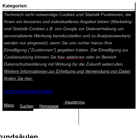
Kategorien:
Auf dieser Seite werden technisch notwendige Cookies gesetzt.
Technisch nicht notwendige Cookies und Statistik Funktionen, die
Ihnen ein besseres und individuelleres Angebot bieten (Marketing-
und Statistik-Cookies z.B. von Google zur Datenerhebung um
personalisierte Werbung bereitzustellen und zu Analysezwecken)
werden nur eingesetzt, wenn Sie uns vorher hierzu Ihre
Einwilligung ("Zustimmen") gegeben haben. Die Einwilligung zur
Cookienutzung können Sie
hier ablehnen
oder im Bereich
Datenschutzerklärung mit Wirkung für die Zukunft widerrufen.
Weitere Informationen zur Erhebung und Verwendung von Daten
finden Sie
hier.
ZUSTIMMEN
ABLEHNEN
Hauptmenu
Menü
Suchen
Home
page
Summe: 0,00 €
(0
Artikel
)
undsäulen