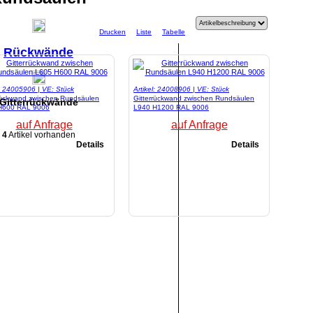
Drucken
Liste
Tabelle
Rückwände
l: 24005906 | VE: Stück
Artikel: 24008906 | VE: Stück
rückwand zwischen Rundsäulen
Gitterrückwand zwischen Rundsäulen
Gitterrückwände
H600 RAL 9006
L940 H1200 RAL 9006
auf Anfrage
auf Anfrage
4
Artikel vorhanden
Details
Details