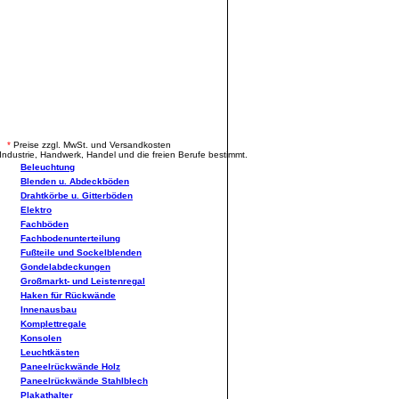
.
*
Preise zzgl. MwSt. und Versandkosten
Industrie, Handwerk, Handel und die freien Berufe bestimmt.
Beleuchtung
Blenden u. Abdeckböden
Drahtkörbe u. Gitterböden
Elektro
Fachböden
Fachbodenunterteilung
Fußteile und Sockelblenden
Gondelabdeckungen
Großmarkt- und Leistenregal
Haken für Rückwände
Innenausbau
Komplettregale
Konsolen
Leuchtkästen
Paneelrückwände Holz
Paneelrückwände Stahlblech
Plakathalter