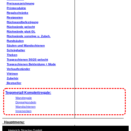
Preisauszeichnung
Printprodukte
Regalschränke
Restposten
Rückwandbefestigung
Rückwände gelocht
Rückwände glatt GL
Rückwände sonstige u. Zubeh.
Rundsäulen
Säulen und Wandschienen
Schräghalter
Theken
Trageschienen 50/20 gelocht
Trageschienen Bekleidung + Mode
Verkaufsständer
Vitrinen
Zubehör
Bestseller
Tegometall Komplettregale:
Wandregale
Doppelgondeln
Wandschienen
Innenecken
Hauptmenu:
Heinrich Stracke GmbH