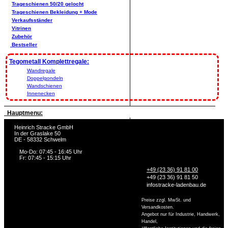
Trageschienen 50/20 gelocht
Trageschienen Bekleidung + Mode
Verkaufsständer
Vitrinen
Zubehör
Bestseller
Tegometall Komplettregale:
Wandregale
Doppelgondeln
Wandschienen
Innenecken
Hauptmenu:
Heinrich Stracke GmbH
In der Graslake 50
DE - 58332 Schwelm
Mo-Do: 07:45 - 16:45 Uhr
Fr: 07:45 - 15:15 Uhr
+49 (23 36) 91 81 00
+49 (23 36) 91 81 50
info
stracke-ladenbau.de
Preise zzgl. MwSt. und
Versandkosten.
Angebot nur für Industrie, Handwerk,
Handel,