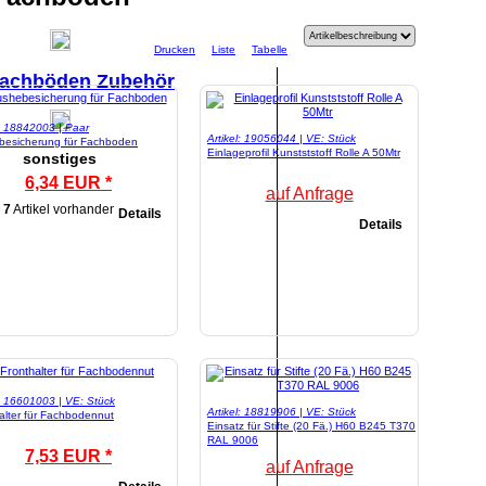
Drucken
Liste
Tabelle
fachböden Zubehör
l: 18842003 | Paar
Artikel: 19056044 | VE: Stück
besicherung für Fachboden
Einlageprofil Kunstststoff Rolle A 50Mtr
sonstiges
6,34 EUR *
auf Anfrage
7
Artikel vorhanden
Details
Details
l: 16601003 | VE: Stück
Artikel: 18819906 | VE: Stück
alter für Fachbodennut
Einsatz für Stifte (20 Fä.) H60 B245 T370
RAL 9006
7,53 EUR *
auf Anfrage