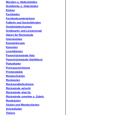
Blenden u. Abdeckböden
Drahtkörbe u. Gitterböden
Elektro
Fachböden
Fachbodenunterteilung
Fußteile und Sockelblenden
Gondelabdeckungen
Großmarkt- und Leistenregal
Haken für Rückwände
Innenausbau
Komplettregale
Konsolen
Leuchtkästen
Paneelrückwände Holz
Paneelrückwände Stahlblech
Plakathalter
Preisauszeichnung
Printprodukte
Regalschränke
Restposten
Rückwandbefestigung
Rückwände gelocht
Rückwände glatt GL
Rückwände sonstige u. Zubeh.
Rundsäulen
Säulen und Wandschienen
Schräghalter
Theken