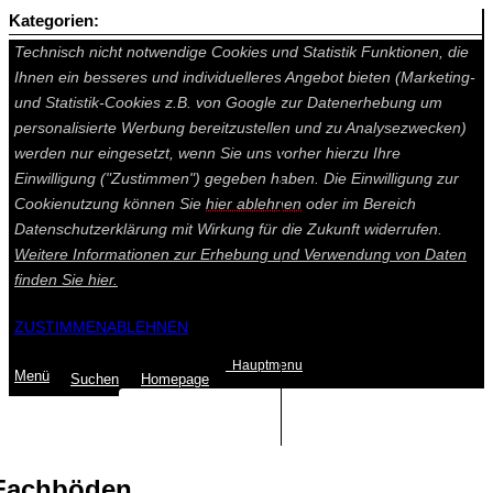
Kategorien:
Auf dieser Seite werden technisch notwendige Cookies gesetzt.
Technisch nicht notwendige Cookies und Statistik Funktionen, die
Ihnen ein besseres und individuelleres Angebot bieten (Marketing-
und Statistik-Cookies z.B. von Google zur Datenerhebung um
personalisierte Werbung bereitzustellen und zu Analysezwecken)
werden nur eingesetzt, wenn Sie uns vorher hierzu Ihre
Einwilligung ("Zustimmen") gegeben haben. Die Einwilligung zur
Cookienutzung können Sie
hier ablehnen
oder im Bereich
Datenschutzerklärung mit Wirkung für die Zukunft widerrufen.
Weitere Informationen zur Erhebung und Verwendung von Daten
finden Sie
hier.
ZUSTIMMEN
ABLEHNEN
Hauptmenu
Menü
Suchen
Home
page
Summe: 0,00 €
(0
Artikel
)
Fachböden