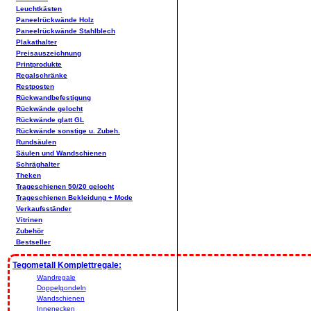
Leuchtkästen
Paneelrückwände Holz
Paneelrückwände Stahlblech
Plakathalter
Preisauszeichnung
Printprodukte
Regalschränke
Restposten
Rückwandbefestigung
Rückwände gelocht
Rückwände glatt GL
Rückwände sonstige u. Zubeh.
Rundsäulen
Säulen und Wandschienen
Schräghalter
Theken
Trageschienen 50/20 gelocht
Trageschienen Bekleidung + Mode
Verkaufsständer
Vitrinen
Zubehör
Bestseller
Tegometall Komplettregale:
Wandregale
Doppelgondeln
Wandschienen
Innenecken