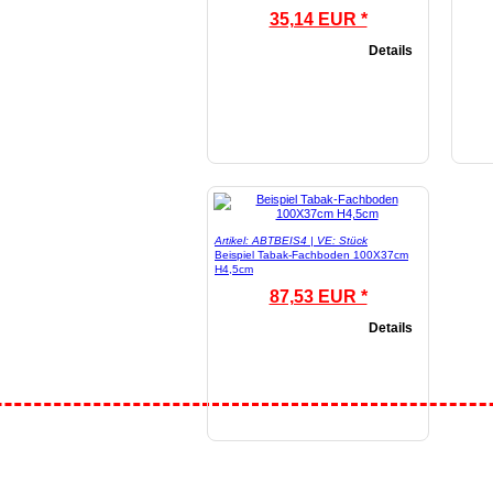
35,14 EUR *
Details
Artikel: ABTBEIS4 | VE: Stück
Beispiel Tabak-Fachboden 100X37cm
H4,5cm
87,53 EUR *
Details