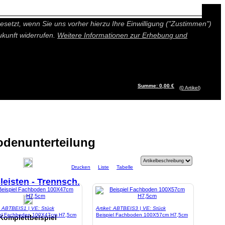
n besseres und individuelleres Angebot bieten (Marketing- und
setzt, wenn Sie uns vorher hierzu Ihre Einwilligung ("Zustimmen")
ukunft widerrufen.
Weitere Informationen zur Erhebung und
Summe: 0,00 €
(0
Artikel
)
denunterteilung
Drucken
Liste
Tabelle
lleisten - Trennsch.
l: ABTBEIS1 | VE: Stück
Artikel: ABTBEIS3 | VE: Stück
iel Fachboden 100X47cm H7,5cm
Beispiel Fachboden 100X57cm H7,5cm
Komplettbeispiel