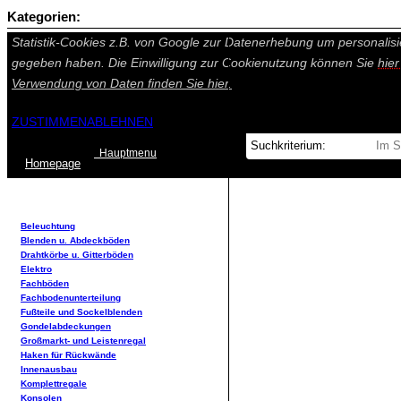
Kategorien:
Auf dieser Seite werden technisch notwendige Cookies gesetzt. Tech
Statistik-Cookies z.B. von Google zur Datenerhebung um personalisi
gegeben haben. Die Einwilligung zur Cookienutzung können Sie
hie
Verwendung von Daten finden Sie
hier.
ZUSTIMMEN
ABLEHNEN
Hauptmenu
Home
page
Beleuchtung
Blenden u. Abdeckböden
Drahtkörbe u. Gitterböden
Elektro
Fachböden
Fachbodenunterteilung
Fußteile und Sockelblenden
Gondelabdeckungen
Großmarkt- und Leistenregal
Haken für Rückwände
Innenausbau
Komplettregale
Konsolen