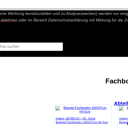
nisch nicht notwendige Cookies und Statistik Funktionen, die Ihnen ei
erte Werbung bereitzustellen und zu Analysezwecken) werden nur einge
r ablehnen
oder im Bereich Datenschutzerklärung mit Wirkung für die Z
Fachbo
Abtei
Artikel: ABTBEIS2 | VE: Stück
Artike
Beispiel Fachboden 100X37cm H4,5cm
Beisp