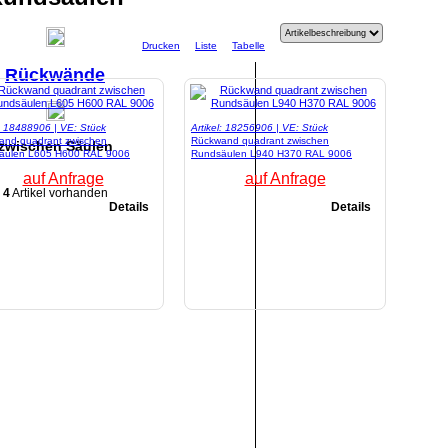
Drucken
Liste
Tabelle
Rückwände
l: 18488906 | VE: Stück
Artikel: 18256906 | VE: Stück
and quadrant zwischen
Rückwand quadrant zwischen
zwischen Säulen
äulen L605 H600 RAL 9006
Rundsäulen L940 H370 RAL 9006
auf Anfrage
auf Anfrage
4
Artikel vorhanden
Details
Details