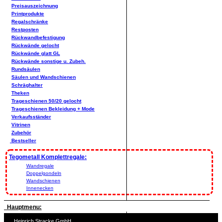
Preisauszeichnung
Printprodukte
Regalschränke
Restposten
Rückwandbefestigung
Rückwände gelocht
Rückwände glatt GL
Rückwände sonstige u. Zubeh.
Rundsäulen
Säulen und Wandschienen
Schräghalter
Theken
Trageschienen 50/20 gelocht
Trageschienen Bekleidung + Mode
Verkaufsständer
Vitrinen
Zubehör
Bestseller
Tegometall Komplettregale:
Wandregale
Doppelgondeln
Wandschienen
Innenecken
Hauptmenu:
Heinrich Stracke GmbH