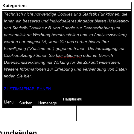
Kategorien:
Auf dieser Seite werden technisch notwendige Cookies gesetzt.
Technisch nicht notwendige Cookies und Statistik Funktionen, die
Ihnen ein besseres und individuelleres Angebot bieten (Marketing-
und Statistik-Cookies z.B. von Google zur Datenerhebung um
personalisierte Werbung bereitzustellen und zu Analysezwecken)
werden nur eingesetzt, wenn Sie uns vorher hierzu Ihre
Einwilligung ("Zustimmen") gegeben haben. Die Einwilligung zur
Cookienutzung können Sie
hier ablehnen
oder im Bereich
Datenschutzerklärung mit Wirkung für die Zukunft widerrufen.
Weitere Informationen zur Erhebung und Verwendung von Daten
finden Sie
hier.
ZUSTIMMEN
ABLEHNEN
Hauptmenu
Menü
Suchen
Home
page
Summe: 0,00 €
(0
Artikel
)
undsäulen