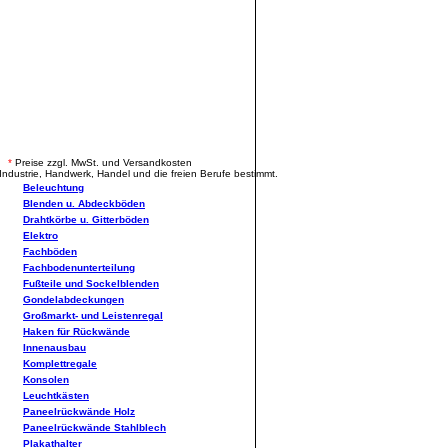
.
*
Preise zzgl. MwSt. und Versandkosten
Industrie, Handwerk, Handel und die freien Berufe bestimmt.
Beleuchtung
Blenden u. Abdeckböden
Drahtkörbe u. Gitterböden
Elektro
Fachböden
Fachbodenunterteilung
Fußteile und Sockelblenden
Gondelabdeckungen
Großmarkt- und Leistenregal
Haken für Rückwände
Innenausbau
Komplettregale
Konsolen
Leuchtkästen
Paneelrückwände Holz
Paneelrückwände Stahlblech
Plakathalter