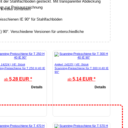
nt der Stahlfachboden gesteckt. Mit transparenter Abdeckung
mm zur Preisauszeichnung
6
Artikel vorhanden
) 90°. Verschiedene Versionen für unterschiedliche
l: 14224 | VE: Stück
Artikel: 14225 | VE: Stück
ng-Preisschiene für T 250 H 40 IE
Scanning-Preisschiene für T 300 H 40 IE
90°
5,28 EUR *
5,14 EUR *
ab
ab
Details
Details