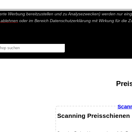
nisch nicht notwendige Cookies und Statistik Funktionen, die Ihnen ei
erte Werbung bereitzustellen und zu Analysezwecken) werden nur einge
r ablehnen
oder im Bereich Datenschutzerklärung mit Wirkung für die Z
Prei
Scann
Scanning Preisschienen 