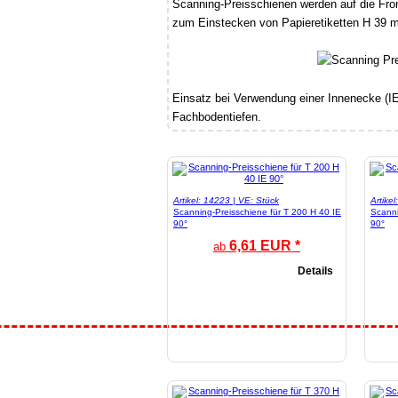
Scanning-Preisschienen werden auf die Fro
zum Einstecken von Papieretiketten H 39 
Einsatz bei Verwendung einer Innenecke (IE
Fachbodentiefen.
Artikel: 14223 | VE: Stück
Artike
Scanning-Preisschiene für T 200 H 40 IE
Scanni
90°
90°
6,61 EUR *
ab
Details