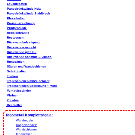
Leuchtkästen
Paneelrückwände Holz
Paneelrückwände Stahlblech
Plakathalter
Preisauszeichnung
Printprodukte
Regalschränke
Restposten
Rückwandbefestigung
Rückwände gelocht
Rückwände glatt GL
Rückwände sonstige u. Zubeh.
Rundsäulen
Säulen und Wandschienen
Schräghalter
Theken
Trageschienen 50/20 gelocht
Trageschienen Bekleidung + Mode
Verkaufsständer
Vitrinen
Zubehör
Bestseller
Tegometall Komplettregale:
Wandregale
Doppelgondeln
Wandschienen
Innenecken