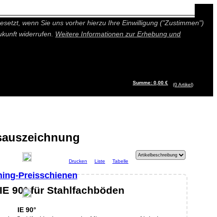
n besseres und individuelleres Angebot bieten (Marketing- und
setzt, wenn Sie uns vorher hierzu Ihre Einwilligung ("Zustimmen")
ukunft widerrufen.
Weitere Informationen zur Erhebung und
Summe: 0,00 €
(0
Artikel
)
sauszeichnung
Drucken
Liste
Tabelle
ing-Preisschienen
IE 90° für Stahlfachböden
IE 90°