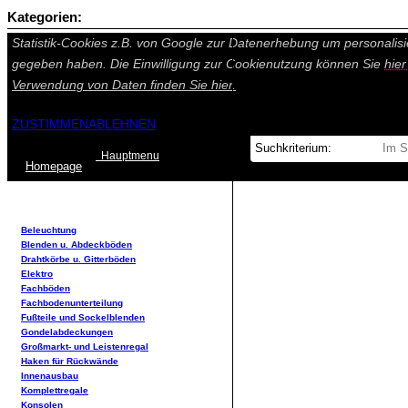
Kategorien:
Auf dieser Seite werden technisch notwendige Cookies gesetzt. Tech
Statistik-Cookies z.B. von Google zur Datenerhebung um personalisi
gegeben haben. Die Einwilligung zur Cookienutzung können Sie
hie
Verwendung von Daten finden Sie
hier.
ZUSTIMMEN
ABLEHNEN
Hauptmenu
Home
page
Beleuchtung
Blenden u. Abdeckböden
Drahtkörbe u. Gitterböden
Elektro
Fachböden
Fachbodenunterteilung
Fußteile und Sockelblenden
Gondelabdeckungen
Großmarkt- und Leistenregal
Haken für Rückwände
Innenausbau
Komplettregale
Konsolen