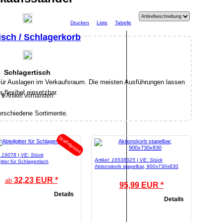
Drucken
Liste
Tabelle
isch / Schlagerkorb
Schlagertisch
 für Auslagen im Verkaufsraum. Die meisten Ausführungen lassen
 flexibel einsetzbar.
9
Artikel vorhanden
verschiedene Sortimente.
Staffelpreise
l: 19078 | VE: Stück
Artikel: 16538025 | VE: Stück
itter für Schlagertisch
Aktionskorb stapelbar, 900x730x830
32,23 EUR *
ab
95,99 EUR *
Details
Details