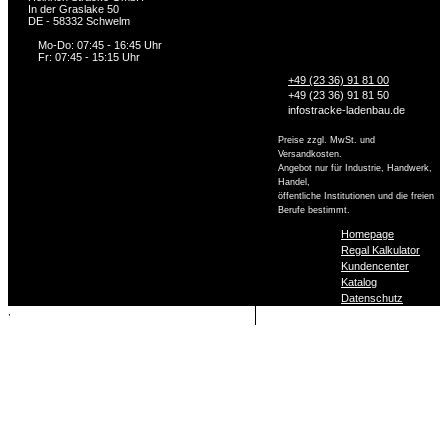
In der Graslake 50
DE - 58332 Schwelm
Mo-Do: 07:45 - 16:45 Uhr
Fr: 07:45 - 15:15 Uhr
+49 (23 36) 91 81 00
+49 (23 36) 91 81 50
info
stracke-ladenbau.de
Preise zzgl. MwSt. und
Versandkosten.
Angebot nur für Industrie, Handwerk,
Handel,
öffentliche Institutionen und die freien
Berufe bestimmt.
Homepage
Regal Kalkulator
Kundencenter
Katalog
Datenschutz
,