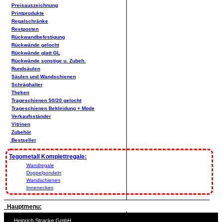
Preisauszeichnung
Printprodukte
Regalschränke
Restposten
Rückwandbefestigung
Rückwände gelocht
Rückwände glatt GL
Rückwände sonstige u. Zubeh.
Rundsäulen
Säulen und Wandschienen
Schräghalter
Theken
Trageschienen 50/20 gelocht
Trageschienen Bekleidung + Mode
Verkaufsständer
Vitrinen
Zubehör
Bestseller
Tegometall Komplettregale:
Wandregale
Doppelgondeln
Wandschienen
Innenecken
Hauptmenu:
Heinrich Stracke GmbH