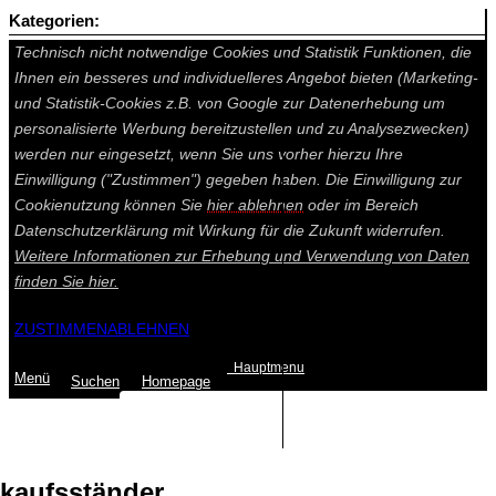
Kategorien:
Auf dieser Seite werden technisch notwendige Cookies gesetzt.
Technisch nicht notwendige Cookies und Statistik Funktionen, die
Ihnen ein besseres und individuelleres Angebot bieten (Marketing-
und Statistik-Cookies z.B. von Google zur Datenerhebung um
personalisierte Werbung bereitzustellen und zu Analysezwecken)
werden nur eingesetzt, wenn Sie uns vorher hierzu Ihre
Einwilligung ("Zustimmen") gegeben haben. Die Einwilligung zur
Cookienutzung können Sie
hier ablehnen
oder im Bereich
Datenschutzerklärung mit Wirkung für die Zukunft widerrufen.
Weitere Informationen zur Erhebung und Verwendung von Daten
finden Sie
hier.
ZUSTIMMEN
ABLEHNEN
Hauptmenu
Menü
Suchen
Home
page
Summe: 0,00 €
(0
Artikel
)
kaufsständer