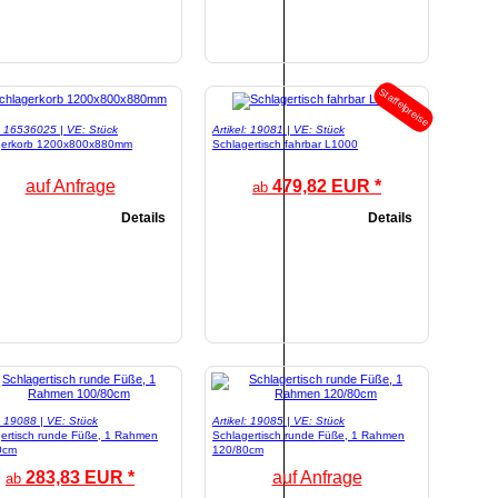
Staffelpreise
l: 16536025 | VE: Stück
Artikel: 19081 | VE: Stück
gerkorb 1200x800x880mm
Schlagertisch fahrbar L1000
auf Anfrage
479,82 EUR *
ab
Details
Details
l: 19088 | VE: Stück
Artikel: 19085 | VE: Stück
ertisch runde Füße, 1 Rahmen
Schlagertisch runde Füße, 1 Rahmen
0cm
120/80cm
283,83 EUR *
auf Anfrage
ab