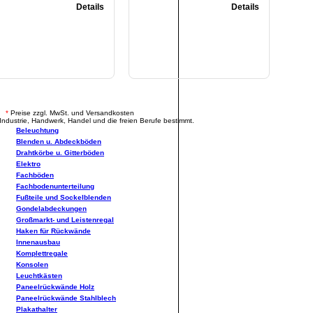
Details
Details
.
*
Preise zzgl. MwSt. und Versandkosten
Industrie, Handwerk, Handel und die freien Berufe bestimmt.
Beleuchtung
Blenden u. Abdeckböden
Drahtkörbe u. Gitterböden
Elektro
Fachböden
Fachbodenunterteilung
Fußteile und Sockelblenden
Gondelabdeckungen
Großmarkt- und Leistenregal
Haken für Rückwände
Innenausbau
Komplettregale
Konsolen
Leuchtkästen
Paneelrückwände Holz
Paneelrückwände Stahlblech
Plakathalter