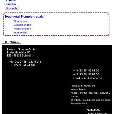
Zubehör
Bestseller
Tegometall Komplettregale:
Wandregale
Doppelgondeln
Wandschienen
Innenecken
Hauptmenu:
Heinrich Stracke GmbH
In der Graslake 50
DE - 58332 Schwelm
Mo-Do: 07:45 - 16:45 Uhr
Fr: 07:45 - 15:15 Uhr
+49 (23 36) 91 81 00
+49 (23 36) 91 81 50
info
stracke-ladenbau.de
Preise zzgl. MwSt. und
Versandkosten.
Angebot nur für Industrie, Handwerk,
Handel,
öffentliche Institutionen und die freien
Berufe bestimmt.
Homepage
Regal Kalkulator