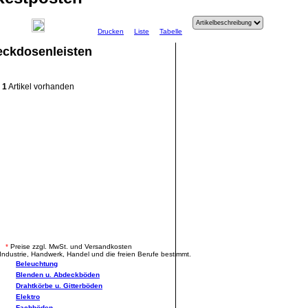
Drucken
Liste
Tabelle
eckdosenleisten
1
Artikel vorhanden
.
*
Preise zzgl. MwSt. und Versandkosten
Industrie, Handwerk, Handel und die freien Berufe bestimmt.
Beleuchtung
Blenden u. Abdeckböden
Drahtkörbe u. Gitterböden
Elektro
Fachböden