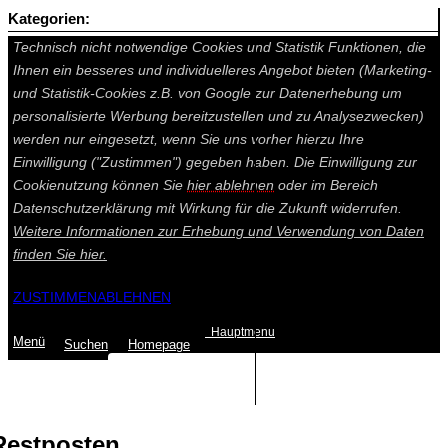
Kategorien:
Auf dieser Seite werden technisch notwendige Cookies gesetzt.
Technisch nicht notwendige Cookies und Statistik Funktionen, die
Ihnen ein besseres und individuelleres Angebot bieten (Marketing-
und Statistik-Cookies z.B. von Google zur Datenerhebung um
personalisierte Werbung bereitzustellen und zu Analysezwecken)
werden nur eingesetzt, wenn Sie uns vorher hierzu Ihre
Einwilligung ("Zustimmen") gegeben haben. Die Einwilligung zur
Cookienutzung können Sie
hier ablehnen
oder im Bereich
Datenschutzerklärung mit Wirkung für die Zukunft widerrufen.
Weitere Informationen zur Erhebung und Verwendung von Daten
finden Sie
hier.
ZUSTIMMEN
ABLEHNEN
Hauptmenu
Menü
Suchen
Home
page
Summe: 0,00 €
(0
Artikel
)
Restposten