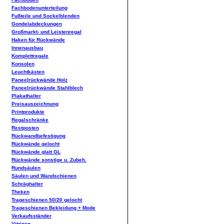
Fachbodenunterteilung
Fußteile und Sockelblenden
Gondelabdeckungen
Großmarkt- und Leistenregal
Haken für Rückwände
Innenausbau
Komplettregale
Konsolen
Leuchtkästen
Paneelrückwände Holz
Paneelrückwände Stahlblech
Plakathalter
Preisauszeichnung
Printprodukte
Regalschränke
Restposten
Rückwandbefestigung
Rückwände gelocht
Rückwände glatt GL
Rückwände sonstige u. Zubeh.
Rundsäulen
Säulen und Wandschienen
Schräghalter
Theken
Trageschienen 50/20 gelocht
Trageschienen Bekleidung + Mode
Verkaufsständer
Vitrinen