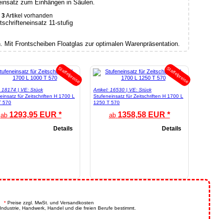
neinsatz zum Einhängen in Säulen.
3
Artikel vorhanden
n. Mit Frontscheiben Floatglas zur optimalen Warenpräsentation.
Staffelpreise
Staffelpreise
l: 18174 | VE: Stück
Artikel: 16530 | VE: Stück
einsatz für Zeitschriften H 1700 L
Stufeneinsatz für Zeitschriften H 1700 L
T 570
1250 T 570
1293,95 EUR *
1358,58 EUR *
ab
ab
Details
Details
.
*
Preise zzgl. MwSt. und Versandkosten
Industrie, Handwerk, Handel und die freien Berufe bestimmt.