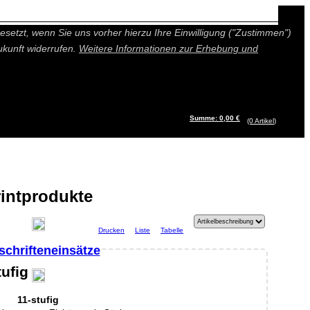
n besseres und individuelleres Angebot bieten (Marketing- und
setzt, wenn Sie uns vorher hierzu Ihre Einwilligung ("Zustimmen")
ukunft widerrufen.
Weitere Informationen zur Erhebung und
Summe: 0,00 €
(0
Artikel
)
rintprodukte
Drucken
Liste
Tabelle
schrifteneinsätze
tufig
11-stufig