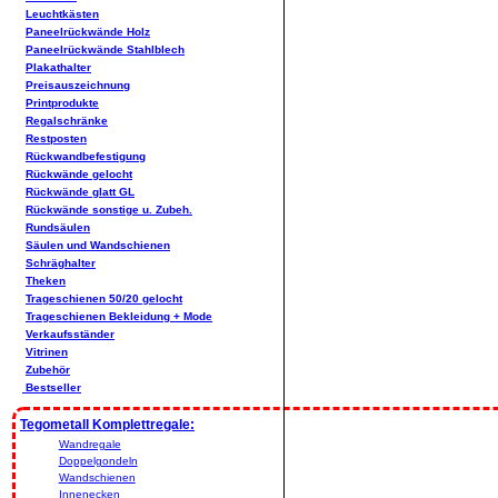
Leuchtkästen
Paneelrückwände Holz
Paneelrückwände Stahlblech
Plakathalter
Preisauszeichnung
Printprodukte
Regalschränke
Restposten
Rückwandbefestigung
Rückwände gelocht
Rückwände glatt GL
Rückwände sonstige u. Zubeh.
Rundsäulen
Säulen und Wandschienen
Schräghalter
Theken
Trageschienen 50/20 gelocht
Trageschienen Bekleidung + Mode
Verkaufsständer
Vitrinen
Zubehör
Bestseller
Tegometall Komplettregale:
Wandregale
Doppelgondeln
Wandschienen
Innenecken