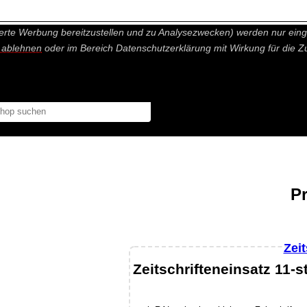
nisch nicht notwendige Cookies und Statistik Funktionen, die Ihnen ei
erte Werbung bereitzustellen und zu Analysezwecken) werden nur einge
r ablehnen
oder im Bereich Datenschutzerklärung mit Wirkung für die Z
P
Zeit
Zeitschrifteneinsatz 11-s