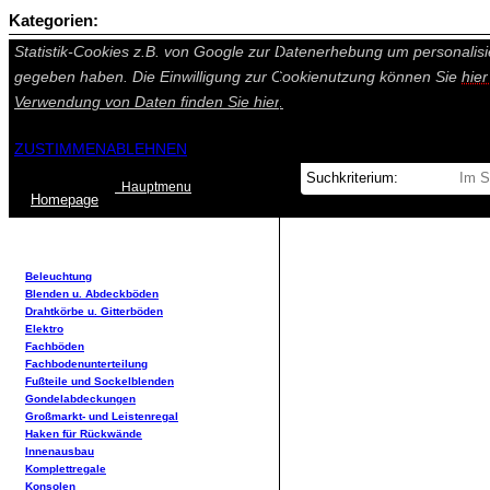
Kategorien:
Auf dieser Seite werden technisch notwendige Cookies gesetzt. Tech
Statistik-Cookies z.B. von Google zur Datenerhebung um personalisi
gegeben haben. Die Einwilligung zur Cookienutzung können Sie
hie
Verwendung von Daten finden Sie
hier.
ZUSTIMMEN
ABLEHNEN
Hauptmenu
Home
page
Beleuchtung
Blenden u. Abdeckböden
Drahtkörbe u. Gitterböden
Elektro
Fachböden
Fachbodenunterteilung
Fußteile und Sockelblenden
Gondelabdeckungen
Großmarkt- und Leistenregal
Haken für Rückwände
Innenausbau
Komplettregale
Konsolen