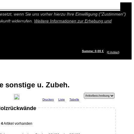
n besseres und individuelleres Angebot bieten (Marketing- und
setzt, wenn Sie uns vorher hierzu Ihre Einwilligung ("Zustimmen")
ukunft widerrufen.
Weitere Informationen zur Erhebung und
Summe: 0,00 €
(0
Artikel
)
 sonstige u. Zubeh.
Drucken
Liste
Tabelle
olzrückwände
4
Artikel vorhanden