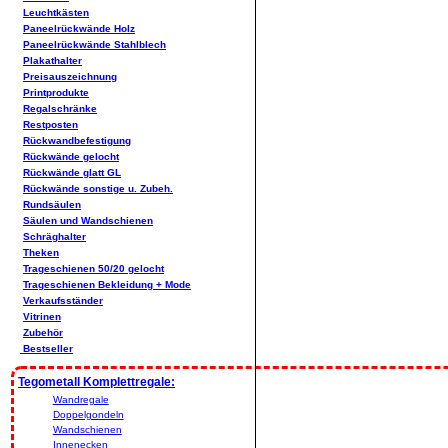
Leuchtkästen
Paneelrückwände Holz
Paneelrückwände Stahlblech
Plakathalter
Preisauszeichnung
Printprodukte
Regalschränke
Restposten
Rückwandbefestigung
Rückwände gelocht
Rückwände glatt GL
Rückwände sonstige u. Zubeh.
Rundsäulen
Säulen und Wandschienen
Schräghalter
Theken
Trageschienen 50/20 gelocht
Trageschienen Bekleidung + Mode
Verkaufsständer
Vitrinen
Zubehör
Bestseller
Tegometall Komplettregale:
Wandregale
Doppelgondeln
Wandschienen
Innenecken