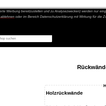
nisch nicht notwendige Cookies und Statistik Funktionen, die Ihnen ei
erte Werbung bereitzustellen und zu Analysezwecken) werden nur einge
r ablehnen
oder im Bereich Datenschutzerklärung mit Wirkung für die Z
Rückwände
H
Holzrückwände