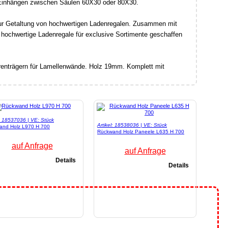
Einhängen zwischen Säulen 60X30 oder 80X30.
zur Getaltung von hochwertigen Ladenregalen. Zusammen mit
 hochwertige Ladenregale für exclusive Sortimente geschaffen
nträgern für Lamellenwände. Holz 19mm. Komplett mit
l: 18537036 | VE: Stück
Artikel: 18538036 | VE: Stück
and Holz L970 H 700
Rückwand Holz Paneele L635 H 700
auf Anfrage
auf Anfrage
Details
Details