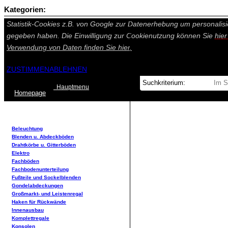
Kategorien:
Auf dieser Seite werden technisch notwendige Cookies gesetzt. Tech
Statistik-Cookies z.B. von Google zur Datenerhebung um personalisi
gegeben haben. Die Einwilligung zur Cookienutzung können Sie
hie
Verwendung von Daten finden Sie
hier.
ZUSTIMMEN
ABLEHNEN
Hauptmenu
Home
page
Beleuchtung
Blenden u. Abdeckböden
Drahtkörbe u. Gitterböden
Elektro
Fachböden
Fachbodenunterteilung
Fußteile und Sockelblenden
Gondelabdeckungen
Großmarkt- und Leistenregal
Haken für Rückwände
Innenausbau
Komplettregale
Konsolen