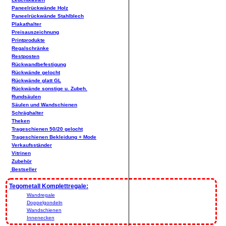
Paneelrückwände Holz
Paneelrückwände Stahlblech
Plakathalter
Preisauszeichnung
Printprodukte
Regalschränke
Restposten
Rückwandbefestigung
Rückwände gelocht
Rückwände glatt GL
Rückwände sonstige u. Zubeh.
Rundsäulen
Säulen und Wandschienen
Schräghalter
Theken
Trageschienen 50/20 gelocht
Trageschienen Bekleidung + Mode
Verkaufsständer
Vitrinen
Zubehör
Bestseller
Tegometall Komplettregale:
Wandregale
Doppelgondeln
Wandschienen
Innenecken