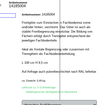
Artikelnummer
14185004
r
14185004
Artikelnummer:
Frontgitter zum Einstecken in Fachbodennut vorne
und/oder hinten, verchromt. Das Gitter ist auch als
stabile Frontbegrenzung einsetzbar. Die Bildung von
Fächern erfolgt durch Trenngitter entsprechend der
jeweiligen Fachbodentiefe.
Ideal als frontale Begrenzung oder zusammen mit
Trenngittern als Fachbodenunterteilung.
L 100 cm H 9,5 cm
Auf Anfrage auch pulverbeschichtet nach RAL lieferbar.
ca. Gewicht: 0,49 kg
Lieferzeit ca. 3-10 Arbeitstage
bedarfsgerechte Verfügbarkeit im Warenkorb