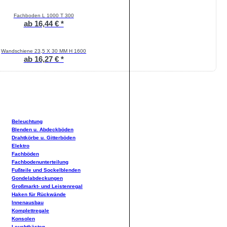
Fachboden L 1000 T 300
ab 16,44 € *
Wandschiene 23,5 X 30 MM H 1600
ab 16,27 € *
Beleuchtung
Blenden u. Abdeckböden
Drahtkörbe u. Gitterböden
Elektro
Fachböden
Fachbodenunterteilung
Fußteile und Sockelblenden
Gondelabdeckungen
Großmarkt- und Leistenregal
Haken für Rückwände
Innenausbau
Komplettregale
Konsolen
Leuchtkästen