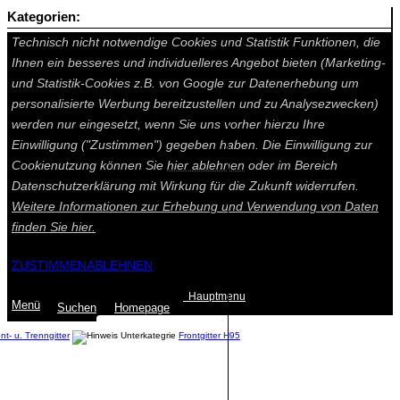
Kategorien:
Auf dieser Seite werden technisch notwendige Cookies gesetzt.
Technisch nicht notwendige Cookies und Statistik Funktionen, die
Ihnen ein besseres und individuelleres Angebot bieten (Marketing-
und Statistik-Cookies z.B. von Google zur Datenerhebung um
personalisierte Werbung bereitzustellen und zu Analysezwecken)
werden nur eingesetzt, wenn Sie uns vorher hierzu Ihre
Einwilligung ("Zustimmen") gegeben haben. Die Einwilligung zur
Cookienutzung können Sie
hier ablehnen
oder im Bereich
Datenschutzerklärung mit Wirkung für die Zukunft widerrufen.
Weitere Informationen zur Erhebung und Verwendung von Daten
finden Sie
hier.
ZUSTIMMEN
ABLEHNEN
Hauptmenu
Menü
Suchen
Home
page
nt- u. Trenngitter
Frontgitter H95
Summe: 0,00 €
(0
Artikel
)