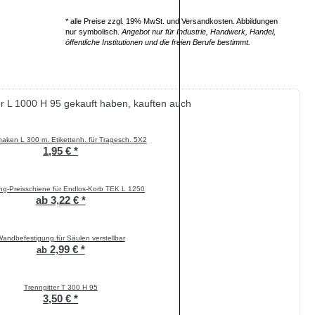
* alle Preise zzgl. 19% MwSt. und Versandkosten. Abbildungen
nur symbolisch.
Angebot nur für Industrie, Handwerk, Handel,
öffentliche Institutionen und die freien Berufe bestimmt.
er L 1000 H 95 gekauft haben, kauften auch
aken L 300 m. Etikettenh. für Tragesch. 5X2
1,95 € *
ng-Preisschiene für Endlos-Korb TEK L 1250
ab 3,22 € *
andbefestigung für Säulen verstellbar
2,99 € *
ab
Trenngitter T 300 H 95
3,50 € *