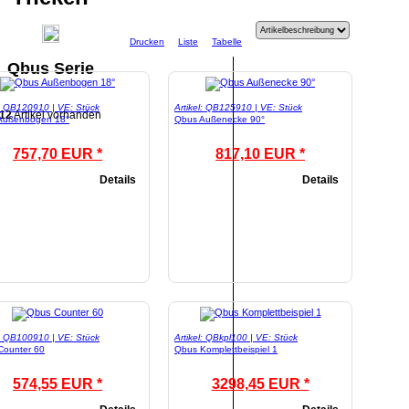
Drucken
Liste
Tabelle
Qbus Serie
l: QB120910 | VE: Stück
Artikel: QB125910 | VE: Stück
12
Artikel vorhanden
Außenbogen 18°
Qbus Außenecke 90°
757,70 EUR *
817,10 EUR *
Details
Details
l: QB100910 | VE: Stück
Artikel: QBkpl100 | VE: Stück
Counter 60
Qbus Komplettbeispiel 1
574,55 EUR *
3298,45 EUR *