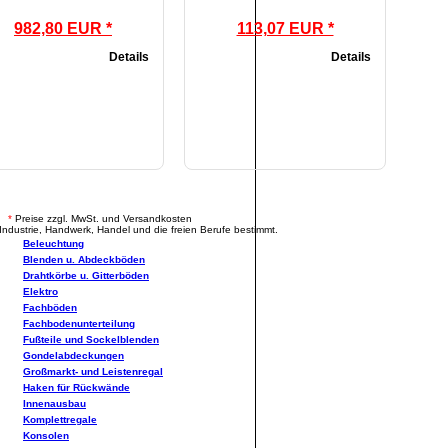
982,80 EUR *
113,07 EUR *
Details
Details
.
*
Preise zzgl. MwSt. und Versandkosten
Industrie, Handwerk, Handel und die freien Berufe bestimmt.
Beleuchtung
Blenden u. Abdeckböden
Drahtkörbe u. Gitterböden
Elektro
Fachböden
Fachbodenunterteilung
Fußteile und Sockelblenden
Gondelabdeckungen
Großmarkt- und Leistenregal
Haken für Rückwände
Innenausbau
Komplettregale
Konsolen