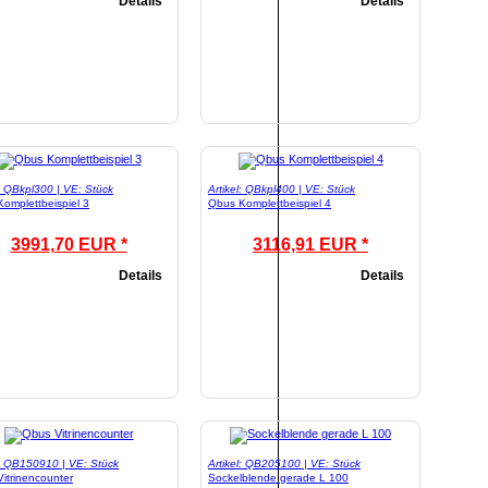
Details
Details
l: QBkpl300 | VE: Stück
Artikel: QBkpl400 | VE: Stück
omplettbeispiel 3
Qbus Komplettbeispiel 4
3991,70 EUR *
3116,91 EUR *
Details
Details
l: QB150910 | VE: Stück
Artikel: QB205100 | VE: Stück
itrinencounter
Sockelblende gerade L 100