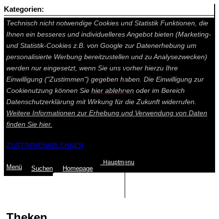
Kategorien:
Auf dieser Seite werden technisch notwendige Cookies gesetzt.
Technisch nicht notwendige Cookies und Statistik Funktionen, die
Ihnen ein besseres und individuelleres Angebot bieten (Marketing-
und Statistik-Cookies z.B. von Google zur Datenerhebung um
personalisierte Werbung bereitzustellen und zu Analysezwecken)
werden nur eingesetzt, wenn Sie uns vorher hierzu Ihre
Einwilligung ("Zustimmen") gegeben haben. Die Einwilligung zur
Cookienutzung können Sie
hier ablehnen
oder im Bereich
Datenschutzerklärung mit Wirkung für die Zukunft widerrufen.
Weitere Informationen zur Erhebung und Verwendung von Daten
finden Sie
hier.
ZUSTIMMEN
ABLEHNEN
Hauptmenu
Menü
Suchen
Home
page
Summe: 0,00 €
(0
Artikel
)
Theken