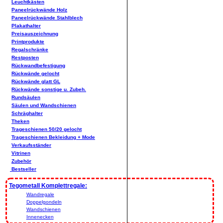
Leuchtkästen
Paneelrückwände Holz
Paneelrückwände Stahlblech
Plakathalter
Preisauszeichnung
Printprodukte
Regalschränke
Restposten
Rückwandbefestigung
Rückwände gelocht
Rückwände glatt GL
Rückwände sonstige u. Zubeh.
Rundsäulen
Säulen und Wandschienen
Schräghalter
Theken
Trageschienen 50/20 gelocht
Trageschienen Bekleidung + Mode
Verkaufsständer
Vitrinen
Zubehör
Bestseller
Tegometall Komplettregale:
Wandregale
Doppelgondeln
Wandschienen
Innenecken