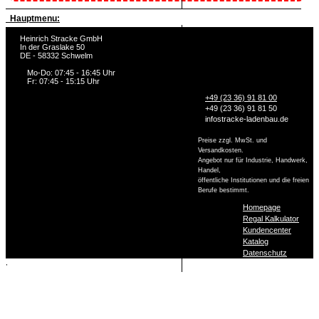
Hauptmenu:
Heinrich Stracke GmbH
In der Graslake 50
DE - 58332 Schwelm
Mo-Do: 07:45 - 16:45 Uhr
Fr: 07:45 - 15:15 Uhr
+49 (23 36) 91 81 00
+49 (23 36) 91 81 50
info
stracke-ladenbau.de
Preise zzgl. MwSt. und
Versandkosten.
Angebot nur für Industrie, Handwerk,
Handel,
öffentliche Institutionen und die freien
Berufe bestimmt.
Homepage
Regal Kalkulator
Kundencenter
Katalog
Datenschutz
,