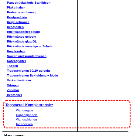
Paneelrückwände Stahlblech
Plakathalter
Preisauszeichnung
Printprodukte
Regalschränke
Restposten
Rückwandbefestigung
Rückwände gelocht
Rückwände glatt GL
Rückwände sonstige u. Zubeh.
Rundsäulen
Säulen und Wandschienen
Schräghalter
Theken
Trageschienen 50/20 gelocht
Trageschienen Bekleidung + Mode
Verkaufsständer
Vitrinen
Zubehör
Bestseller
Tegometall Komplettregale:
Wandregale
Doppelgondeln
Wandschienen
Innenecken
Hauptmenu: