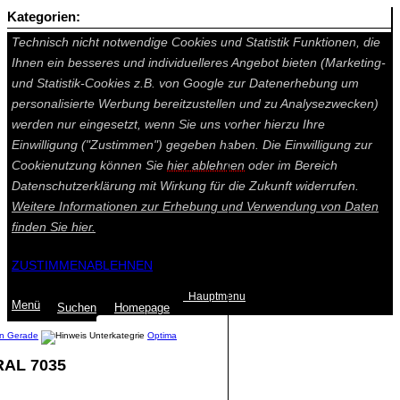
Kategorien:
Auf dieser Seite werden technisch notwendige Cookies gesetzt.
Technisch nicht notwendige Cookies und Statistik Funktionen, die
Ihnen ein besseres und individuelleres Angebot bieten (Marketing-
und Statistik-Cookies z.B. von Google zur Datenerhebung um
personalisierte Werbung bereitzustellen und zu Analysezwecken)
werden nur eingesetzt, wenn Sie uns vorher hierzu Ihre
Einwilligung ("Zustimmen") gegeben haben. Die Einwilligung zur
Cookienutzung können Sie
hier ablehnen
oder im Bereich
Datenschutzerklärung mit Wirkung für die Zukunft widerrufen.
Weitere Informationen zur Erhebung und Verwendung von Daten
finden Sie
hier.
ZUSTIMMEN
ABLEHNEN
Hauptmenu
Menü
Suchen
Home
page
en Gerade
Optima
RAL 7035
Summe: 0,00 €
(0
Artikel
)