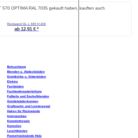
T 570 OPTIMA RAL 7035 gekauft haben, kauften auch
Rückwand GL L 665 H 400
ab 12,91 € *
Beleuchtung
Blenden u. Abdeckböden
Drahtkörbe u. Gitterböden
Elektro
Fachböden
Fachbodenunterteilung
Fußteile und Sockelblenden
Gondelabdeckungen
Großmarkt- und Leistenregal
Haken für Rückwände
Innenausbau
Komplettregale
Konsolen
Leuchtkästen
Paneelrückwände Holz