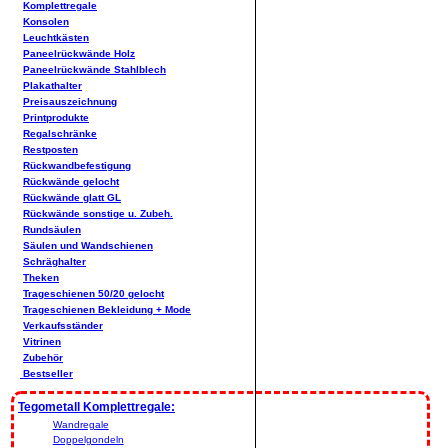
Komplettregale
Konsolen
Leuchtkästen
Paneelrückwände Holz
Paneelrückwände Stahlblech
Plakathalter
Preisauszeichnung
Printprodukte
Regalschränke
Restposten
Rückwandbefestigung
Rückwände gelocht
Rückwände glatt GL
Rückwände sonstige u. Zubeh.
Rundsäulen
Säulen und Wandschienen
Schräghalter
Theken
Trageschienen 50/20 gelocht
Trageschienen Bekleidung + Mode
Verkaufsständer
Vitrinen
Zubehör
Bestseller
Tegometall Komplettregale:
Wandregale
Doppelgondeln