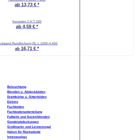
ab 13,73 € *
Konsolen 2 H T 200
ab 4,59 € *
ckwand Rundlochung RL L 1000 H 400
16,71 € *
ab
Beleuchtung
Blenden u. Abdeckböden
Drahtkörbe u. Gitterböden
Elektro
Fachböden
Fachbodenunterteilung
Fußteile und Sockelblenden
Gondelabdeckungen
Großmarkt- und Leistenregal
Haken für Rückwände
Innenausbau