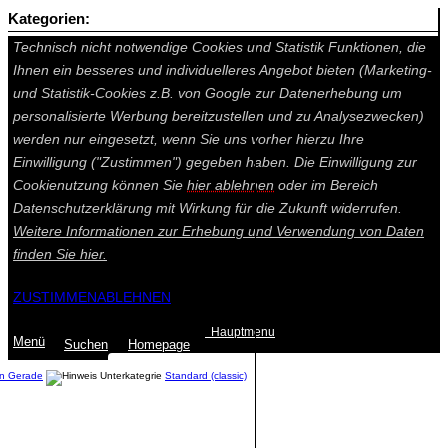
Kategorien:
Auf dieser Seite werden technisch notwendige Cookies gesetzt.
Technisch nicht notwendige Cookies und Statistik Funktionen, die
Ihnen ein besseres und individuelleres Angebot bieten (Marketing-
und Statistik-Cookies z.B. von Google zur Datenerhebung um
personalisierte Werbung bereitzustellen und zu Analysezwecken)
werden nur eingesetzt, wenn Sie uns vorher hierzu Ihre
Einwilligung ("Zustimmen") gegeben haben. Die Einwilligung zur
Cookienutzung können Sie
hier ablehnen
oder im Bereich
Datenschutzerklärung mit Wirkung für die Zukunft widerrufen.
Weitere Informationen zur Erhebung und Verwendung von Daten
finden Sie
hier.
ZUSTIMMEN
ABLEHNEN
Hauptmenu
Menü
Suchen
Home
page
en Gerade
Standard (classic)
Summe: 0,00 €
(0
Artikel
)