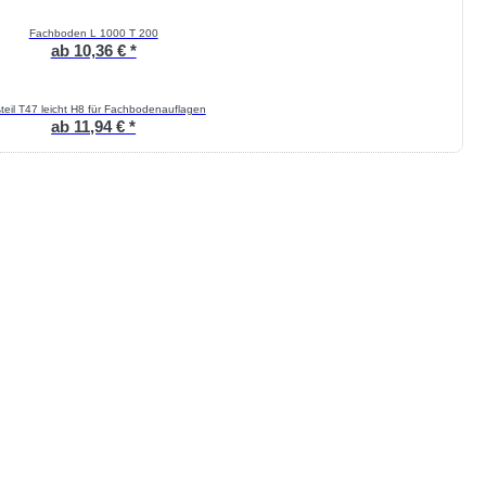
Fachboden L 1000 T 200
ab 10,36 € *
teil T47 leicht H8 für Fachbodenauflagen
ab 11,94 € *