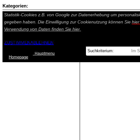
Kategorien:
Auf dieser Seite werden technisch notwendige Cookies gesetzt. Tech
Statistik-Cookies z.B. von Google zur Datenerhebung um personalisi
gegeben haben. Die Einwilligung zur Cookienutzung können Sie
hie
Verwendung von Daten finden Sie
hier.
ZUSTIMMEN
ABLEHNEN
Hauptmenu
Home
page