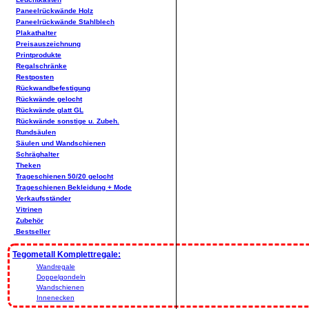
Paneelrückwände Holz
Paneelrückwände Stahlblech
Plakathalter
Preisauszeichnung
Printprodukte
Regalschränke
Restposten
Rückwandbefestigung
Rückwände gelocht
Rückwände glatt GL
Rückwände sonstige u. Zubeh.
Rundsäulen
Säulen und Wandschienen
Schräghalter
Theken
Trageschienen 50/20 gelocht
Trageschienen Bekleidung + Mode
Verkaufsständer
Vitrinen
Zubehör
Bestseller
Tegometall Komplettregale:
Wandregale
Doppelgondeln
Wandschienen
Innenecken