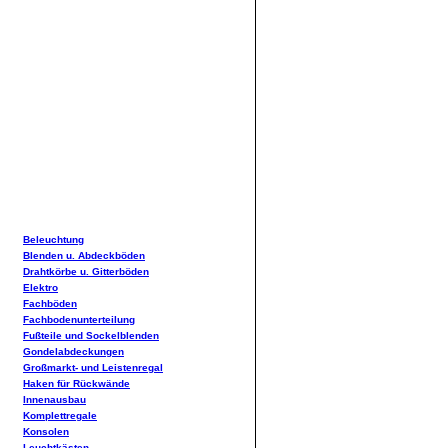
Beleuchtung
Blenden u. Abdeckböden
Drahtkörbe u. Gitterböden
Elektro
Fachböden
Fachbodenunterteilung
Fußteile und Sockelblenden
Gondelabdeckungen
Großmarkt- und Leistenregal
Haken für Rückwände
Innenausbau
Komplettregale
Konsolen
Leuchtkästen