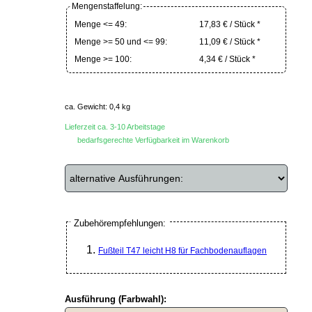
Mengenstaffelung:
Menge <= 49:
17,83 € / Stück *
Menge >= 50 und <= 99:
11,09 € / Stück *
Menge >= 100:
4,34 € / Stück *
ca. Gewicht: 0,4 kg
Lieferzeit ca. 3-10 Arbeitstage
bedarfsgerechte Verfügbarkeit im Warenkorb
Zubehörempfehlungen:
Fußteil T47 leicht H8 für Fachbodenauflagen
Ausführung (Farbwahl):