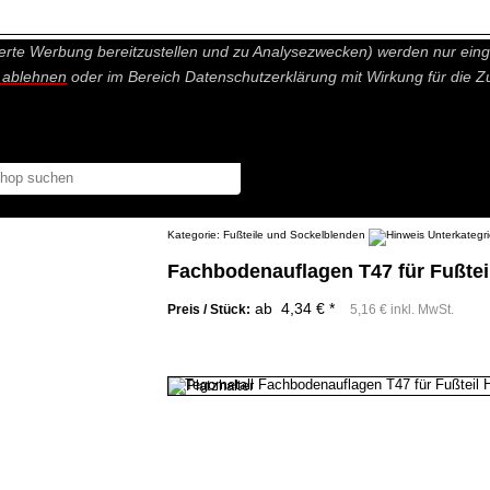
nisch nicht notwendige Cookies und Statistik Funktionen, die Ihnen ei
erte Werbung bereitzustellen und zu Analysezwecken) werden nur einge
r ablehnen
oder im Bereich Datenschutzerklärung mit Wirkung für die Z
Kategorie:
Fußteile und Sockelblenden
Fachbodenauflagen T47 für Fußtei
ab 4,34 € *
Preis / Stück:
5,16 € inkl. MwSt.