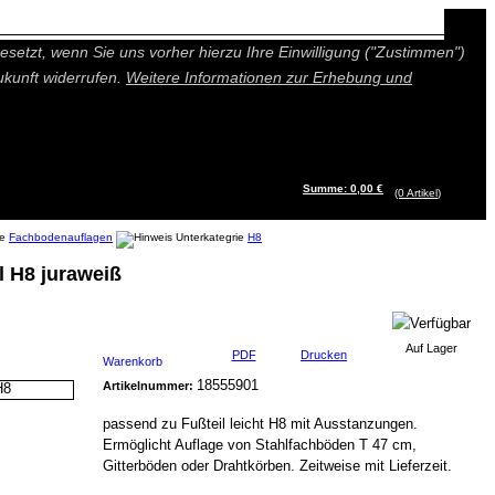
n besseres und individuelleres Angebot bieten (Marketing- und
setzt, wenn Sie uns vorher hierzu Ihre Einwilligung ("Zustimmen")
ukunft widerrufen.
Weitere Informationen zur Erhebung und
Summe: 0,00 €
(0
Artikel
)
Fachbodenauflagen
H8
l H8 juraweiß
Auf Lager
PDF
Drucken
Warenkorb
18555901
Artikelnummer:
passend zu Fußteil leicht H8 mit Ausstanzungen.
Ermöglicht Auflage von Stahlfachböden T 47 cm,
Gitterböden oder Drahtkörben. Zeitweise mit Lieferzeit.