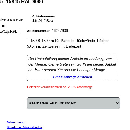
dr. 15X15 RAL 9006
Artikelnummer
18247906
18247906
Artikelnummer:
ht Lagernd
T 150 B 150mm für Paneele Rückwände. Löcher
5X5mm. Zeitweise mit Lieferzeit.
Die Preisstellung dieses Artikels ist abhängig von
der Menge. Gerne bieten wir wir Ihnen diesen Artikel
an. Bitte nennen Sie uns die benötigte Menge.
Email Anfrage erstellen
Lieferzeit voraussichtlich ca. 25-35 Arbeitstage
Beleuchtung
Blenden u. Abdeckböden