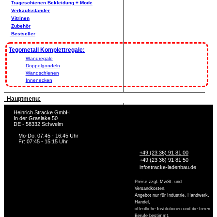
Trageschienen Bekleidung + Mode
Verkaufsständer
Vitrinen
Zubehör
Bestseller
Tegometall Komplettregale:
Wandregale
Doppelgondeln
Wandschienen
Innenecken
Hauptmenu:
Heinrich Stracke GmbH
In der Graslake 50
DE - 58332 Schwelm
Mo-Do: 07:45 - 16:45 Uhr
Fr: 07:45 - 15:15 Uhr
+49 (23 36) 91 81 00
+49 (23 36) 91 81 50
info
stracke-ladenbau.de
Preise zzgl. MwSt. und
Versandkosten.
Angebot nur für Industrie, Handwerk,
Handel,
öffentliche Institutionen und die freien
Berufe bestimmt.