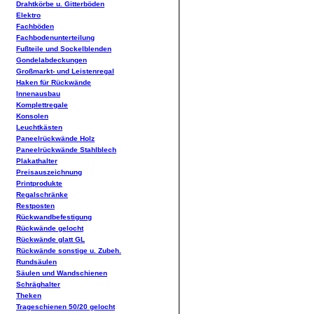
Drahtkörbe u. Gitterböden
Elektro
Fachböden
Fachbodenunterteilung
Fußteile und Sockelblenden
Gondelabdeckungen
Großmarkt- und Leistenregal
Haken für Rückwände
Innenausbau
Komplettregale
Konsolen
Leuchtkästen
Paneelrückwände Holz
Paneelrückwände Stahlblech
Plakathalter
Preisauszeichnung
Printprodukte
Regalschränke
Restposten
Rückwandbefestigung
Rückwände gelocht
Rückwände glatt GL
Rückwände sonstige u. Zubeh.
Rundsäulen
Säulen und Wandschienen
Schräghalter
Theken
Trageschienen 50/20 gelocht