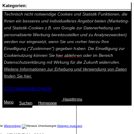
Kategorien:
Auf dieser Seite werden technisch notwendige Cookies gesetzt.
Technisch nicht notwendige Cookies und Statistik Funktionen, die
Ihnen ein besseres und individuelleres Angebot bieten (Marketing-
und Statistik-Cookies z.B. von Google zur Datenerhebung um
personalisierte Werbung bereitzustellen und zu Analysezwecken)
werden nur eingesetzt, wenn Sie uns vorher hierzu Ihre
Einwilligung ("Zustimmen") gegeben haben. Die Einwilligung zur
Cookienutzung können Sie
hier ablehnen
oder im Bereich
Datenschutzerklärung mit Wirkung für die Zukunft widerrufen.
Weitere Informationen zur Erhebung und Verwendung von Daten
finden Sie
hier.
ZUSTIMMEN
ABLEHNEN
Hauptmenu
Menü
Suchen
Home
page
Summe: 0,00 €
(0
Artikel
)
Warenträger
Ablagen quadrant