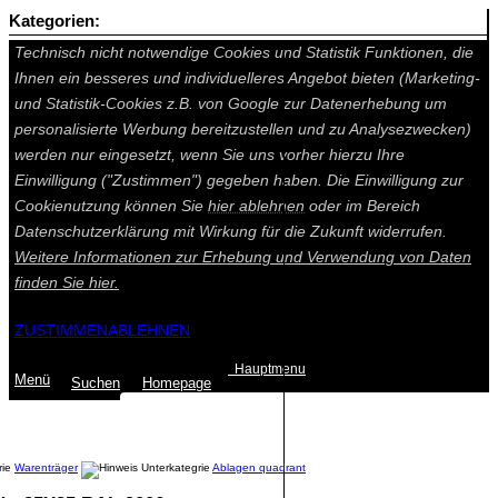
Kategorien:
Auf dieser Seite werden technisch notwendige Cookies gesetzt.
Technisch nicht notwendige Cookies und Statistik Funktionen, die
Ihnen ein besseres und individuelleres Angebot bieten (Marketing-
und Statistik-Cookies z.B. von Google zur Datenerhebung um
personalisierte Werbung bereitzustellen und zu Analysezwecken)
werden nur eingesetzt, wenn Sie uns vorher hierzu Ihre
Einwilligung ("Zustimmen") gegeben haben. Die Einwilligung zur
Cookienutzung können Sie
hier ablehnen
oder im Bereich
Datenschutzerklärung mit Wirkung für die Zukunft widerrufen.
Weitere Informationen zur Erhebung und Verwendung von Daten
finden Sie
hier.
ZUSTIMMEN
ABLEHNEN
Hauptmenu
Menü
Suchen
Home
page
Summe: 0,00 €
(0
Artikel
)
Warenträger
Ablagen quadrant