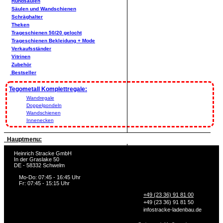
Rundsäulen
Säulen und Wandschienen
Schräghalter
Theken
Trageschienen 50/20 gelocht
Trageschienen Bekleidung + Mode
Verkaufsständer
Vitrinen
Zubehör
Bestseller
Tegometall Komplettregale:
Wandregale
Doppelgondeln
Wandschienen
Innenecken
Hauptmenu:
Heinrich Stracke GmbH
In der Graslake 50
DE - 58332 Schwelm
Mo-Do: 07:45 - 16:45 Uhr
Fr: 07:45 - 15:15 Uhr
+49 (23 36) 91 81 00
+49 (23 36) 91 81 50
info
stracke-ladenbau.de