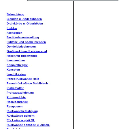
Beleuchtung
Blenden u. Abdeckböden
Drahtkörbe u. Gitterböden
Elektro
Fachböden
Fachbodenunterteilung
Fußteile und Sockelblenden
Gondelabdeckungen
Großmarkt- und Leistenregal
Haken für Rückwände
Innenausbau
Komplettregale
Konsolen
Leuchtkästen
Paneelrückwände Holz
Paneelrückwände Stahlblech
Plakathalter
Preisauszeichnung
Printprodukte
Regalschränke
Restposten
Rückwandbefestigung
Rückwände gelocht
Rückwände glatt GL
Rückwände sonstige u. Zubeh.