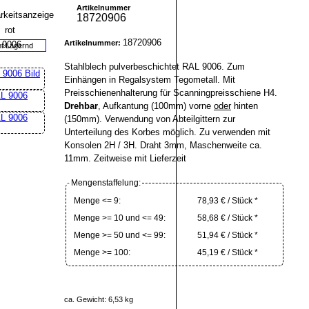
Artikelnummer
18720906
18720906
Artikelnummer:
ht Lagernd
Stahlblech pulverbeschichtet RAL 9006. Zum
Einhängen in Regalsystem Tegometall. Mit
Preisschienenhalterung für Scanningpreisschiene H4.
Drehbar
, Aufkantung (100mm) vorne
oder
hinten
(150mm). Verwendung von Abteilgittern zur
Unterteilung des Korbes möglich. Zu verwenden mit
Konsolen 2H / 3H. Draht 3mm, Maschenweite ca.
11mm. Zeitweise mit Lieferzeit
Mengenstaffelung:
Menge <= 9:
78,93 € / Stück *
Menge >= 10 und <= 49:
58,68 € / Stück *
Menge >= 50 und <= 99:
51,94 € / Stück *
Menge >= 100:
45,19 € / Stück *
ca. Gewicht: 6,53 kg