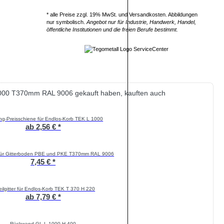
* alle Preise zzgl. 19% MwSt. und Versandkosten. Abbildungen
nur symbolisch.
Angebot nur für Industrie, Handwerk, Handel,
öffentliche Institutionen und die freien Berufe bestimmt.
1000 T370mm RAL 9006 gekauft haben, kauften auch
ng-Preisschiene für Endlos-Korb TEK L 1000
ab 2,56 € *
r für Gitterboden PBE und PKE T370mm RAL 9006
7,45 € *
eilgitter für Endlos-Korb TEK T 370 H 220
ab 7,79 € *
Rückwand GL L 1000 H 400