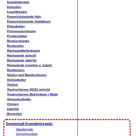
Komplettregale
Konsolen
Leuchtkästen
Paneelrückwände Holz
Paneelrückwände Stahlblech
Plakathalter
Preisauszeichnung
Printprodukte
Regalschränke
Restposten
Rückwandbefestigung
Rückwände gelocht
Rückwände glatt GL
Rückwände sonstige u. Zubeh.
Rundsäulen
Säulen und Wandschienen
Schräghalter
Theken
Trageschienen 50/20 gelocht
Trageschienen Bekleidung + Mode
Verkaufsständer
Vitrinen
Zubehör
Bestseller
Tegometall Komplettregale:
Wandregale
Doppelgondeln