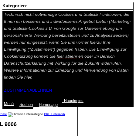
Kategorien:
Auf dieser Seite werden technisch notwendige Cookies gesetzt.
Technisch nicht notwendige Cookies und Statistik Funktionen, die
Ihnen ein besseres und individuelleres Angebot bieten (Marketing-
und Statistik-Cookies z.B. von Google zur Datenerhebung um
personalisierte Werbung bereitzustellen und zu Analysezwecken)
werden nur eingesetzt, wenn Sie uns vorher hierzu Ihre
Einwilligung ("Zustimmen") gegeben haben. Die Einwilligung zur
Cookienutzung können Sie
hier ablehnen
oder im Bereich
Datenschutzerklärung mit Wirkung für die Zukunft widerrufen.
Weitere Informationen zur Erhebung und Verwendung von Daten
finden Sie
hier.
ZUSTIMMEN
ABLEHNEN
Hauptmenu
Menü
Suchen
Home
page
körbe
PKE Gitterkorb
L 9006
Summe: 0,00 €
(0
Artikel
)