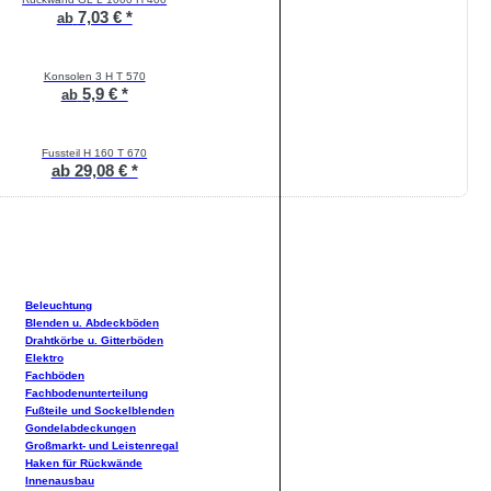
7,03 € *
ab
Konsolen 3 H T 570
5,9 € *
ab
Fussteil H 160 T 670
ab 29,08 € *
Beleuchtung
Blenden u. Abdeckböden
Drahtkörbe u. Gitterböden
Elektro
Fachböden
Fachbodenunterteilung
Fußteile und Sockelblenden
Gondelabdeckungen
Großmarkt- und Leistenregal
Haken für Rückwände
Innenausbau