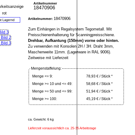
Artikelnummer
18470906
18470906
Artikelnummer:
ht Lagernd
Zum Einhängen in Regalsystem Tegometall. Mit
Preisschienenhalterung für Scanningpreisschiene.
Drehbar, Aufkantung (150mm) vorne oder hinten.
Zu verwenden mit Konsolen 2H / 3H. Draht 3mm,
Maschenweite 11mm. (Lagerware in RAL 9006).
Zeitweise mit Lieferzeit
Mengenstaffelung:
Menge <= 9:
78,93 € / Stück *
Menge >= 10 und <= 49:
58,68 € / Stück *
Menge >= 50 und <= 99:
51,94 € / Stück *
Menge >= 100:
45,19 € / Stück *
ca. Gewicht: 6 kg
Lieferzeit voraussichtlich ca. 25-35 Arbeitstage