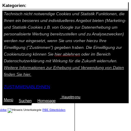
Kategorien:
Auf dieser Seite werden technisch notwendige Cookies gesetzt.
Technisch nicht notwendige Cookies und Statistik Funktionen, die
Ihnen ein besseres und individuelleres Angebot bieten (Marketing-
und Statistik-Cookies z.B. von Google zur Datenerhebung um
personalisierte Werbung bereitzustellen und zu Analysezwecken)
werden nur eingesetzt, wenn Sie uns vorher hierzu Ihre
Einwilligung ("Zustimmen") gegeben haben. Die Einwilligung zur
Cookienutzung können Sie
hier ablehnen
oder im Bereich
Datenschutzerklärung mit Wirkung für die Zukunft widerrufen.
Weitere Informationen zur Erhebung und Verwendung von Daten
finden Sie
hier.
ZUSTIMMEN
ABLEHNEN
Hauptmenu
Menü
Suchen
Home
page
körbe
PBE Gitterböden
Summe: 0,00 €
(0
Artikel
)