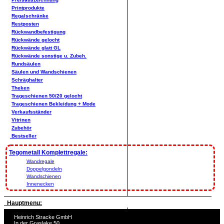
Printprodukte
Regalschränke
Restposten
Rückwandbefestigung
Rückwände gelocht
Rückwände glatt GL
Rückwände sonstige u. Zubeh.
Rundsäulen
Säulen und Wandschienen
Schräghalter
Theken
Trageschienen 50/20 gelocht
Trageschienen Bekleidung + Mode
Verkaufsständer
Vitrinen
Zubehör
Bestseller
Tegometall Komplettregale:
Wandregale
Doppelgondeln
Wandschienen
Innenecken
Hauptmenu:
Heinrich Stracke GmbH
In der Graslake 50