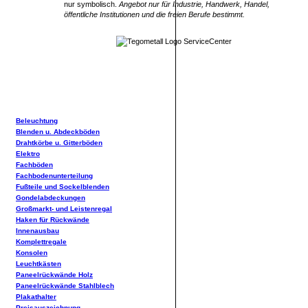
nur symbolisch.
Angebot nur für Industrie, Handwerk, Handel,
öffentliche Institutionen und die freien Berufe bestimmt.
Beleuchtung
Blenden u. Abdeckböden
Drahtkörbe u. Gitterböden
Elektro
Fachböden
Fachbodenunterteilung
Fußteile und Sockelblenden
Gondelabdeckungen
Großmarkt- und Leistenregal
Haken für Rückwände
Innenausbau
Komplettregale
Konsolen
Leuchtkästen
Paneelrückwände Holz
Paneelrückwände Stahlblech
Plakathalter
Preisauszeichnung