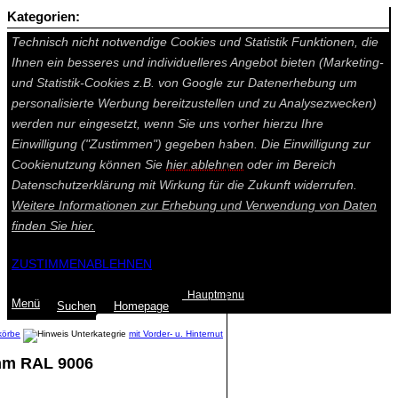
Kategorien:
Auf dieser Seite werden technisch notwendige Cookies gesetzt.
Technisch nicht notwendige Cookies und Statistik Funktionen, die
Ihnen ein besseres und individuelleres Angebot bieten (Marketing-
und Statistik-Cookies z.B. von Google zur Datenerhebung um
personalisierte Werbung bereitzustellen und zu Analysezwecken)
werden nur eingesetzt, wenn Sie uns vorher hierzu Ihre
Einwilligung ("Zustimmen") gegeben haben. Die Einwilligung zur
Cookienutzung können Sie
hier ablehnen
oder im Bereich
Datenschutzerklärung mit Wirkung für die Zukunft widerrufen.
Weitere Informationen zur Erhebung und Verwendung von Daten
finden Sie
hier.
ZUSTIMMEN
ABLEHNEN
Hauptmenu
Menü
Suchen
Home
page
körbe
mit Vorder- u. Hinternut
0mm RAL 9006
Summe: 0,00 €
(0
Artikel
)