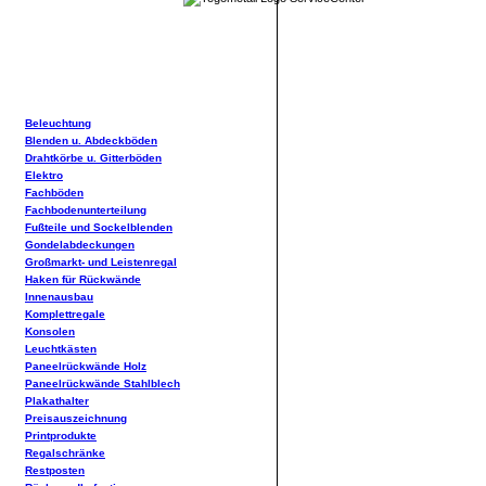
Beleuchtung
Blenden u. Abdeckböden
Drahtkörbe u. Gitterböden
Elektro
Fachböden
Fachbodenunterteilung
Fußteile und Sockelblenden
Gondelabdeckungen
Großmarkt- und Leistenregal
Haken für Rückwände
Innenausbau
Komplettregale
Konsolen
Leuchtkästen
Paneelrückwände Holz
Paneelrückwände Stahlblech
Plakathalter
Preisauszeichnung
Printprodukte
Regalschränke
Restposten