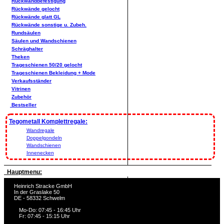
Rückwandbefestigung
Rückwände gelocht
Rückwände glatt GL
Rückwände sonstige u. Zubeh.
Rundsäulen
Säulen und Wandschienen
Schräghalter
Theken
Trageschienen 50/20 gelocht
Trageschienen Bekleidung + Mode
Verkaufsständer
Vitrinen
Zubehör
Bestseller
Tegometall Komplettregale:
Wandregale
Doppelgondeln
Wandschienen
Innenecken
Hauptmenu:
Heinrich Stracke GmbH
In der Graslake 50
DE - 58332 Schwelm
Mo-Do: 07:45 - 16:45 Uhr
Fr: 07:45 - 15:15 Uhr