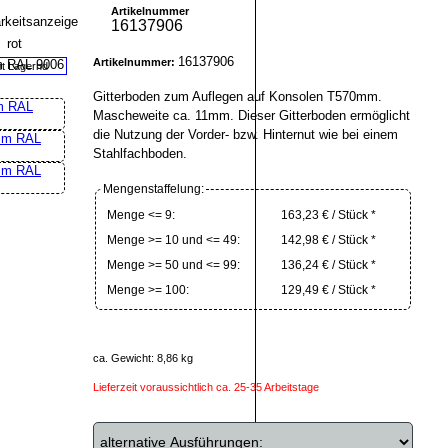
Artikelnummer
16137906
16137906
Artikelnummer:
ht Lagernd
Gitterboden zum Auflegen auf Konsolen T570mm.
Mascheweite ca. 11mm. Dieser Gitterboden ermöglicht
die Nutzung der Vorder- bzw. Hinternut wie bei einem
Stahlfachboden.
Mengenstaffelung:
Menge <= 9:
163,23 € / Stück *
Menge >= 10 und <= 49:
142,98 € / Stück *
Menge >= 50 und <= 99:
136,24 € / Stück *
Menge >= 100:
129,49 € / Stück *
ca. Gewicht: 8,86 kg
Lieferzeit voraussichtlich ca. 25-35 Arbeitstage