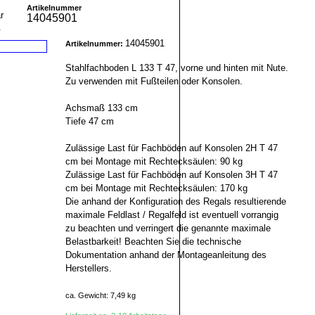
Artikelnummer
14045901
r
14045901
Artikelnummer:
Stahlfachboden L 133 T 47, vorne und hinten mit Nute.
Zu verwenden mit Fußteilen oder Konsolen.
Achsmaß 133 cm
Tiefe 47 cm
Zulässige Last für Fachböden auf Konsolen 2H T 47
cm bei Montage mit Rechtecksäulen: 90 kg
Zulässige Last für Fachböden auf Konsolen 3H T 47
cm bei Montage mit Rechtecksäulen: 170 kg
Die anhand der Konfiguration des Regals resultierende
maximale Feldlast / Regalfeld ist eventuell vorrangig
zu beachten und verringert die genannte maximale
Belastbarkeit! Beachten Sie die technische
Dokumentation anhand der Montageanleitung des
Herstellers.
ca. Gewicht: 7,49 kg