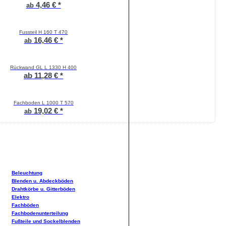
4,46 € *
ab
Fussteil H 160 T 470
16,46 € *
ab
Rückwand GL L 1330 H 400
ab 11,28 € *
Fachboden L 1000 T 570
19,02 € *
ab
Beleuchtung
Blenden u. Abdeckböden
Drahtkörbe u. Gitterböden
Elektro
Fachböden
Fachbodenunterteilung
Fußteile und Sockelblenden