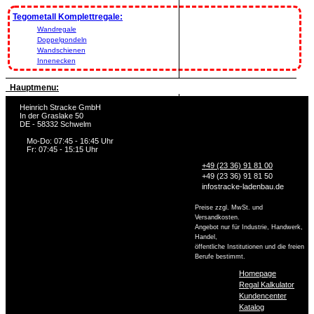
Tegometall Komplettregale:
Wandregale
Doppelgondeln
Wandschienen
Innenecken
Hauptmenu:
Heinrich Stracke GmbH
In der Graslake 50
DE - 58332 Schwelm
Mo-Do: 07:45 - 16:45 Uhr
Fr: 07:45 - 15:15 Uhr
+49 (23 36) 91 81 00
+49 (23 36) 91 81 50
info
stracke-ladenbau.de
Preise zzgl. MwSt. und
Versandkosten.
Angebot nur für Industrie, Handwerk,
Handel,
öffentliche Institutionen und die freien
Berufe bestimmt.
Homepage
Regal Kalkulator
Kundencenter
Katalog