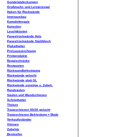
Gondelabdeckungen
Großmarkt- und Leistenregal
Haken für Rückwände
Innenausbau
Komplettregale
Konsolen
Leuchtkästen
Paneelrückwände Holz
Paneelrückwände Stahlblech
Plakathalter
Preisauszeichnung
Printprodukte
Regalschränke
Restposten
Rückwandbefestigung
Rückwände gelocht
Rückwände glatt GL
Rückwände sonstige u. Zubeh.
Rundsäulen
Säulen und Wandschienen
Schräghalter
Theken
Trageschienen 50/20 gelocht
Trageschienen Bekleidung + Mode
Verkaufsständer
Vitrinen
Zubehör
Bestseller