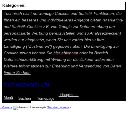
Kategorien:
Auf dieser Seite werden technisch notwendige Cookies gesetzt.
Technisch nicht notwendige Cookies und Statistik Funktionen, die
Ihnen ein besseres und individuelleres Angebot bieten (Marketing-
und Statistik-Cookies z.B. von Google zur Datenerhebung um
personalisierte Werbung bereitzustellen und zu Analysezwecken)
werden nur eingesetzt, wenn Sie uns vorher hierzu Ihre
Einwilligung ("Zustimmen") gegeben haben. Die Einwilligung zur
Cookienutzung können Sie
hier ablehnen
oder im Bereich
Datenschutzerklärung mit Wirkung für die Zukunft widerrufen.
Weitere Informationen zur Erhebung und Verwendung von Daten
finden Sie
hier.
ZUSTIMMEN
ABLEHNEN
Hauptmenu
Menü
Suchen
Home
page
en Gerade
Standard (classic)
Summe: 0,00 €
(0
Artikel
)