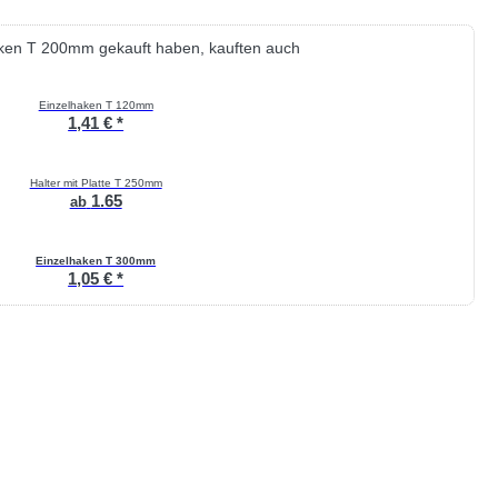
aken T 200mm gekauft haben, kauften auch
Einzelhaken T 120mm
1,41 € *
Halter mit Platte T 250mm
1.65
ab
Einzelhaken T 300mm
1,05 € *