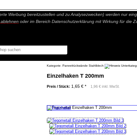
nisch nicht notwendige Cookies und Statistik Funktionen, die Ihnen ei
erte Werbung bereitzustellen und zu Analysezwecken) werden nur einge
r ablehnen
oder im Bereich Datenschutzerklärung mit Wirkung für die Z
Kategorie:
Paneelrückwände Stahlblech
Einzelhaken T 200mm
1,65 € *
Preis / Stück:
1,96 € inkl. MwSt.