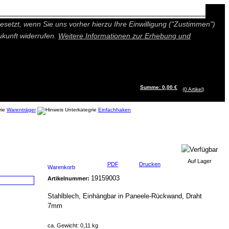
n besseres und individuelleres Angebot bieten (Marketing- und
setzt, wenn Sie uns vorher hierzu Ihre Einwilligung ("Zustimmen")
ukunft widerrufen.
Weitere Informationen zur Erhebung und
Summe: 0,00 €
(0
Artikel
)
Warenträger
Einfachhaken
Auf Lager
PDF
Drucken
Warenkorb
19159003
Artikelnummer:
Stahlblech, Einhängbar in Paneele-Rückwand, Draht
7mm
ca. Gewicht: 0,11 kg