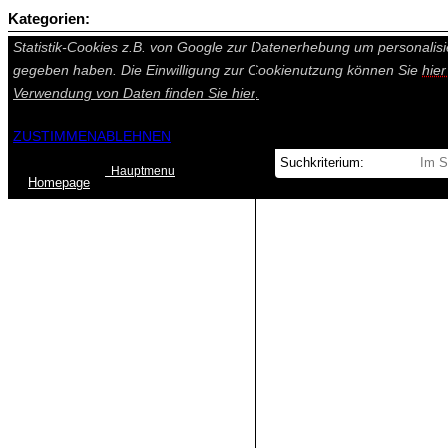
Kategorien:
Auf dieser Seite werden technisch notwendige Cookies gesetzt. Tech
Statistik-Cookies z.B. von Google zur Datenerhebung um personalisi
gegeben haben. Die Einwilligung zur Cookienutzung können Sie
hie
Verwendung von Daten finden Sie
hier.
ZUSTIMMEN
ABLEHNEN
Hauptmenu
Home
page