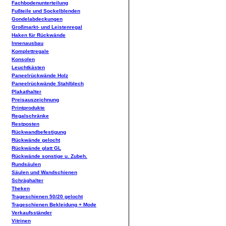
Fachbodenunterteilung
Fußteile und Sockelblenden
Gondelabdeckungen
Großmarkt- und Leistenregal
Haken für Rückwände
Innenausbau
Komplettregale
Konsolen
Leuchtkästen
Paneelrückwände Holz
Paneelrückwände Stahlblech
Plakathalter
Preisauszeichnung
Printprodukte
Regalschränke
Restposten
Rückwandbefestigung
Rückwände gelocht
Rückwände glatt GL
Rückwände sonstige u. Zubeh.
Rundsäulen
Säulen und Wandschienen
Schräghalter
Theken
Trageschienen 50/20 gelocht
Trageschienen Bekleidung + Mode
Verkaufsständer
Vitrinen