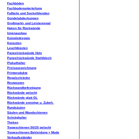
Fachböden
Fachbodenunterteilung
Fußteile und Sockelblenden
Gondelabdeckungen
Großmarkt- und Leistenregal
Haken für Rückwände
Innenausbau
Komplettregale
Konsolen
Leuchtkästen
Paneelrückwände Holz
Paneelrückwände Stahlblech
Plakathalter
Preisauszeichnung
Printprodukte
Regalschränke
Restposten
Rückwandbefestigung
Rückwände gelocht
Rückwände glatt GL
Rückwände sonstige u. Zubeh.
Rundsäulen
Säulen und Wandschienen
Schräghalter
Theken
Trageschienen 50/20 gelocht
Trageschienen Bekleidung + Mode
Verkaufsständer