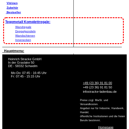
Vitrinen
Zubehör
Bestseller
Tegometall Komplettregale:
Wandregale
Doppelgondeln
Wandschienen
Innenecken
Hauptmenu:
Heinrich Stracke GmbH
In der Graslake 50
DE - 58332 Schwelm
Mo-Do: 07:45 - 16:45 Uhr
Fr: 07:45 - 15:15 Uhr
+49 (23 36) 91 81 00
+49 (23 36) 91 81 50
info
stracke-ladenbau.de
Preise zzgl. MwSt. und
Versandkosten.
Angebot nur für Industrie, Handwerk,
Handel,
öffentliche Institutionen und die freien
Berufe bestimmt.
Homepage