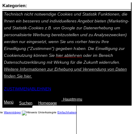
Kategorien:
Auf dieser Seite werden technisch notwendige Cookies gesetzt.
Technisch nicht notwendige Cookies und Statistik Funktionen, die
Ihnen ein besseres und individuelleres Angebot bieten (Marketing-
und Statistik-Cookies z.B. von Google zur Datenerhebung um
personalisierte Werbung bereitzustellen und zu Analysezwecken)
werden nur eingesetzt, wenn Sie uns vorher hierzu Ihre
Einwilligung ("Zustimmen") gegeben haben. Die Einwilligung zur
Cookienutzung können Sie
hier ablehnen
oder im Bereich
Datenschutzerklärung mit Wirkung für die Zukunft widerrufen.
Weitere Informationen zur Erhebung und Verwendung von Daten
finden Sie
hier.
ZUSTIMMEN
ABLEHNEN
Hauptmenu
Menü
Suchen
Home
page
Warenträger
Einfachhaken
Summe: 0,00 €
(0
Artikel
)