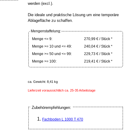
werden (excl.).
Die ideale und praktische Lösung um eine temporäre
Ablagefläche zu schaffen.
Mengenstaffelung:
Menge <= 9:
270,99 € / Stück *
Menge >= 10 und <= 49:
240,04 € / Stück *
Menge >= 50 und <= 99:
229,73 € / Stück *
Menge >= 100:
219,41 € / Stück *
ca. Gewicht: 8,41 kg
Lieferzeit voraussichtlich ca. 25-35 Arbeitstage
Zubehörempfehlungen:
Fachboden L 1000 T 470