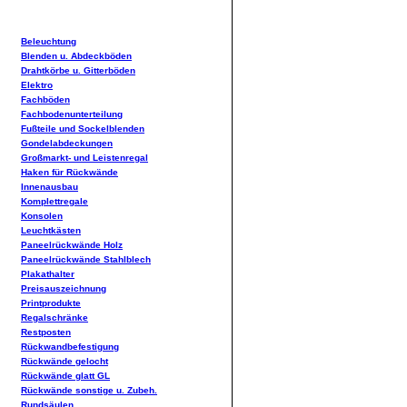
Beleuchtung
Blenden u. Abdeckböden
Drahtkörbe u. Gitterböden
Elektro
Fachböden
Fachbodenunterteilung
Fußteile und Sockelblenden
Gondelabdeckungen
Großmarkt- und Leistenregal
Haken für Rückwände
Innenausbau
Komplettregale
Konsolen
Leuchtkästen
Paneelrückwände Holz
Paneelrückwände Stahlblech
Plakathalter
Preisauszeichnung
Printprodukte
Regalschränke
Restposten
Rückwandbefestigung
Rückwände gelocht
Rückwände glatt GL
Rückwände sonstige u. Zubeh.
Rundsäulen