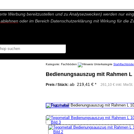
nisch nicht notwendige Cookies und Statistik Funktionen, die Ihnen ei
erte Werbung bereitzustellen und zu Analysezwecken) werden nur einge
r ablehnen
oder im Bereich Datenschutzerklärung mit Wirkung für die Z
Kategorie:
Fachböden
Stahlfachböde
Bedienungsauszug mit Rahmen L 1
ab 219,41 € *
Preis / Stück:
261,10 € inkl. MwSt.