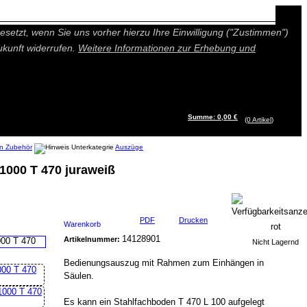
n besseres und individuelleres Angebot bieten (Marketing- und
setzt, wenn Sie uns vorher hierzu Ihre Einwilligung ("Zustimmen")
ukunft widerrufen.
Weitere Informationen zur Erhebung und
Summe: 0,00 €
(0
Artikel
)
n Zubehör
Auszüge
000 T 470 juraweiß
PDF
Drucken
Warenkorb
14128901
Artikelnummer:
Nicht Lagernd
Bedienungsauszug mit Rahmen zum Einhängen in
Säulen.
Es kann ein Stahlfachboden T 470 L 100 aufgelegt