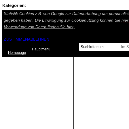
Kategorien:
Auf dieser Seite werden technisch notwendige Cookies gesetzt. Tech
Statistik-Cookies z.B. von Google zur Datenerhebung um personalisi
gegeben haben. Die Einwilligung zur Cookienutzung können Sie
hie
Verwendung von Daten finden Sie
hier.
ZUSTIMMEN
ABLEHNEN
Hauptmenu
Home
page