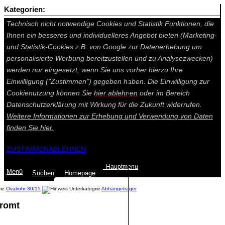
Kategorien:
Auf dieser Seite werden technisch notwendige Cookies gesetzt.
Technisch nicht notwendige Cookies und Statistik Funktionen, die
Ihnen ein besseres und individuelleres Angebot bieten (Marketing-
und Statistik-Cookies z.B. von Google zur Datenerhebung um
personalisierte Werbung bereitzustellen und zu Analysezwecken)
werden nur eingesetzt, wenn Sie uns vorher hierzu Ihre
Einwilligung ("Zustimmen") gegeben haben. Die Einwilligung zur
Cookienutzung können Sie
hier ablehnen
oder im Bereich
Datenschutzerklärung mit Wirkung für die Zukunft widerrufen.
Weitere Informationen zur Erhebung und Verwendung von Daten
finden Sie
hier.
ZUSTIMMEN
ABLEHNEN
Hauptmenu
Menü
Suchen
Home
page
Ovalrohr 30/15
Abhängeträger
romt
Summe: 0,00 €
(0
Artikel
)