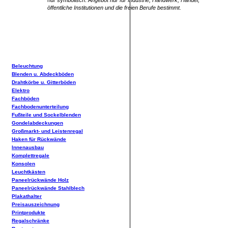
nur symbolisch.
Angebot nur für Industrie, Handwerk, Handel,
öffentliche Institutionen und die freien Berufe bestimmt.
Beleuchtung
Blenden u. Abdeckböden
Drahtkörbe u. Gitterböden
Elektro
Fachböden
Fachbodenunterteilung
Fußteile und Sockelblenden
Gondelabdeckungen
Großmarkt- und Leistenregal
Haken für Rückwände
Innenausbau
Komplettregale
Konsolen
Leuchtkästen
Paneelrückwände Holz
Paneelrückwände Stahlblech
Plakathalter
Preisauszeichnung
Printprodukte
Regalschränke