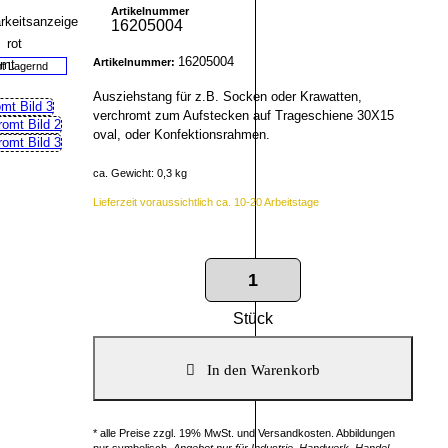
Artikelnummer
16205004
16205004
Artikelnummer:
ht Lagernd
Ausziehstang für z.B. Socken oder Krawatten,
verchromt zum Aufstecken auf Trageschiene 30X15
oval, oder Konfektionsrahmen.
ca. Gewicht: 0,3 kg
Lieferzeit voraussichtlich ca. 10-20 Arbeitstage
Stück
* alle Preise zzgl. 19% MwSt. und Versandkosten. Abbildungen