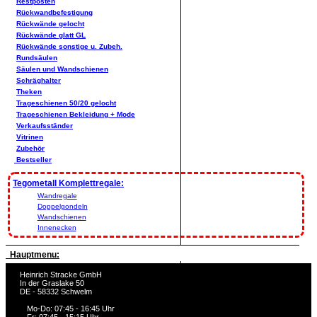
Restposten
Rückwandbefestigung
Rückwände gelocht
Rückwände glatt GL
Rückwände sonstige u. Zubeh.
Rundsäulen
Säulen und Wandschienen
Schräghalter
Theken
Trageschienen 50/20 gelocht
Trageschienen Bekleidung + Mode
Verkaufsständer
Vitrinen
Zubehör
Bestseller
Tegometall Komplettregale:
Wandregale
Doppelgondeln
Wandschienen
Innenecken
Hauptmenu:
Heinrich Stracke GmbH
In der Graslake 50
DE - 58332 Schwelm
Mo-Do: 07:45 - 16:45 Uhr