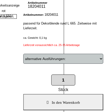
Artikelnummer
18204011
18204011
Artikelnummer:
ht Lagernd
passend für Dekorblende rund L 665. Zeitweise mit
Lieferzeit.
ca. Gewicht: 0,1 kg
Lieferzeit voraussichtlich ca. 25-35 Arbeitstage
Stück