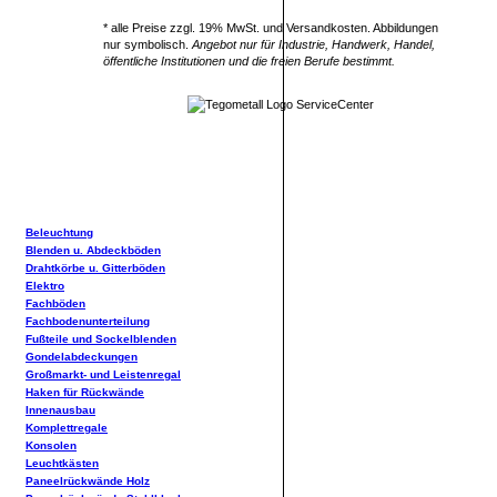
* alle Preise zzgl. 19% MwSt. und Versandkosten. Abbildungen
nur symbolisch.
Angebot nur für Industrie, Handwerk, Handel,
öffentliche Institutionen und die freien Berufe bestimmt.
Beleuchtung
Blenden u. Abdeckböden
Drahtkörbe u. Gitterböden
Elektro
Fachböden
Fachbodenunterteilung
Fußteile und Sockelblenden
Gondelabdeckungen
Großmarkt- und Leistenregal
Haken für Rückwände
Innenausbau
Komplettregale
Konsolen
Leuchtkästen
Paneelrückwände Holz