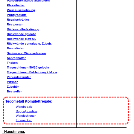
Paneelrückwände Stahlblech
Plakathalter
Preisauszeichnung
Printprodukte
Regalschränke
Restposten
Rückwandbefestigung
Rückwände gelocht
Rückwände glatt GL
Rückwände sonstige u. Zubeh.
Rundsäulen
Säulen und Wandschienen
Schräghalter
Theken
Trageschienen 50/20 gelocht
Trageschienen Bekleidung + Mode
Verkaufsständer
Vitrinen
Zubehör
Bestseller
Tegometall Komplettregale:
Wandregale
Doppelgondeln
Wandschienen
Innenecken
Hauptmenu: