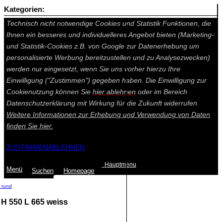
Kategorien:
Auf dieser Seite werden technisch notwendige Cookies gesetzt.
Technisch nicht notwendige Cookies und Statistik Funktionen, die
Ihnen ein besseres und individuelleres Angebot bieten (Marketing-
und Statistik-Cookies z.B. von Google zur Datenerhebung um
personalisierte Werbung bereitzustellen und zu Analysezwecken)
werden nur eingesetzt, wenn Sie uns vorher hierzu Ihre
Einwilligung ("Zustimmen") gegeben haben. Die Einwilligung zur
Cookienutzung können Sie
hier ablehnen
oder im Bereich
Datenschutzerklärung mit Wirkung für die Zukunft widerrufen.
Weitere Informationen zur Erhebung und Verwendung von Daten
finden Sie
hier.
ZUSTIMMEN
ABLEHNEN
Hauptmenu
Menü
Suchen
Home
page
 rund
 H 550 L 665 weiss
Summe: 0,00 €
(0
Artikel
)