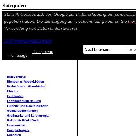
Kategorien:
Auf dieser Seite werden technisch notwendige Cookies gesetzt. Tech
Statistik-Cookies z.B. von Google zur Datenerhebung um personalisi
gegeben haben. Die Einwilligung zur Cookienutzung können Sie
hie
Verwendung von Daten finden Sie
hier.
ZUSTIMMEN
ABLEHNEN
Hauptmenu
Home
page
Beleuchtung
Blenden u. Abdeckböden
Drahtkörbe u. Gitterböden
Elektro
Fachböden
Fachbodenunterteilung
Fußteile und Sockelblenden
Gondelabdeckungen
Großmarkt- und Leistenregal
Haken für Rückwände
Innenausbau
Komplettregale
Konsolen