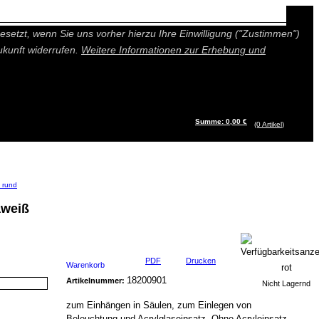
n besseres und individuelleres Angebot bieten (Marketing- und
setzt, wenn Sie uns vorher hierzu Ihre Einwilligung ("Zustimmen")
ukunft widerrufen.
Weitere Informationen zur Erhebung und
Summe: 0,00 €
(0
Artikel
)
 rund
aweiß
PDF
Drucken
Warenkorb
18200901
Artikelnummer:
Nicht Lagernd
zum Einhängen in Säulen, zum Einlegen von
Beleuchtung und Acrylglaseinsatz. Ohne Acryleinsatz,