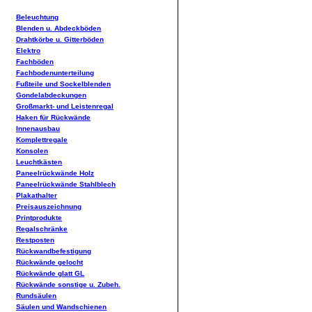
Beleuchtung
Blenden u. Abdeckböden
Drahtkörbe u. Gitterböden
Elektro
Fachböden
Fachbodenunterteilung
Fußteile und Sockelblenden
Gondelabdeckungen
Großmarkt- und Leistenregal
Haken für Rückwände
Innenausbau
Komplettregale
Konsolen
Leuchtkästen
Paneelrückwände Holz
Paneelrückwände Stahlblech
Plakathalter
Preisauszeichnung
Printprodukte
Regalschränke
Restposten
Rückwandbefestigung
Rückwände gelocht
Rückwände glatt GL
Rückwände sonstige u. Zubeh.
Rundsäulen
Säulen und Wandschienen