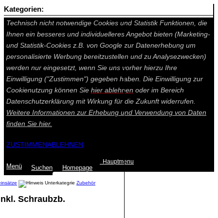
Kategorien:
Auf dieser Seite werden technisch notwendige Cookies gesetzt.
Technisch nicht notwendige Cookies und Statistik Funktionen, die
Ihnen ein besseres und individuelleres Angebot bieten (Marketing-
und Statistik-Cookies z.B. von Google zur Datenerhebung um
personalisierte Werbung bereitzustellen und zu Analysezwecken)
werden nur eingesetzt, wenn Sie uns vorher hierzu Ihre
Einwilligung ("Zustimmen") gegeben haben. Die Einwilligung zur
Cookienutzung können Sie
hier ablehnen
oder im Bereich
Datenschutzerklärung mit Wirkung für die Zukunft widerrufen.
Weitere Informationen zur Erhebung und Verwendung von Daten
finden Sie
hier.
ZUSTIMMEN
ABLEHNEN
Hauptmenu
Menü
Suchen
Home
page
einsätze
Zubehör
inkl. Schraubzb.
Summe: 0,00 €
(0
Artikel
)