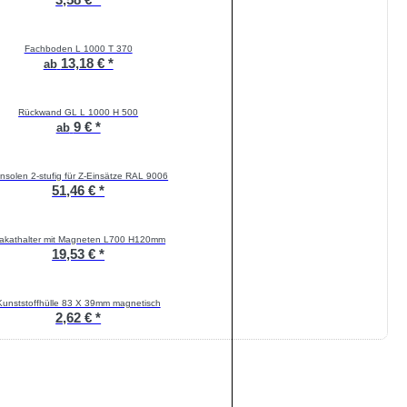
Fachboden L 1000 T 370
13,18 € *
ab
Rückwand GL L 1000 H 500
9 € *
ab
nsolen 2-stufig für Z-Einsätze RAL 9006
51,46 € *
lakathalter mit Magneten L700 H120mm
19,53 € *
Kunststoffhülle 83 X 39mm magnetisch
2,62 € *