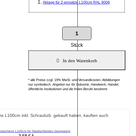
Ablage für Z-einsätze L100cm RAL 9006
Stück
* alle Preise zzgl. 19% MwSt. und Versandkosten. Abbildungen
nur symbolisch.
Angebot nur für Industrie, Handwerk, Handel,
öffentliche Institutionen und die freien Berufe bestimmt.
tze L100cm inkl. Schraubzb. gekauft haben, kauften auch
eisschiene L100cm für Glasfachböden transparent
3,58 € *