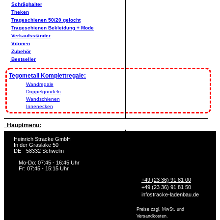
Schräghalter
Theken
Trageschienen 50/20 gelocht
Trageschienen Bekleidung + Mode
Verkaufsständer
Vitrinen
Zubehör
Bestseller
Tegometall Komplettregale:
Wandregale
Doppelgondeln
Wandschienen
Innenecken
Hauptmenu:
Heinrich Stracke GmbH
In der Graslake 50
DE - 58332 Schwelm
Mo-Do: 07:45 - 16:45 Uhr
Fr: 07:45 - 15:15 Uhr
+49 (23 36) 91 81 00
+49 (23 36) 91 81 50
info
stracke-ladenbau.de
Preise zzgl. MwSt. und
Versandkosten.