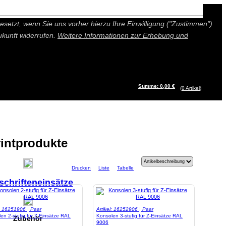
n besseres und individuelleres Angebot bieten (Marketing- und
setzt, wenn Sie uns vorher hierzu Ihre Einwilligung ("Zustimmen")
ukunft widerrufen.
Weitere Informationen zur Erhebung und
Summe: 0,00 €
(0
Artikel
)
rintprodukte
Drucken
Liste
Tabelle
schrifteneinsätze
l: 16251906 | Paar
Artikel: 16252906 | Paar
en 2-stufig für Z-Einsätze RAL
Konsolen 3-stufig für Z-Einsätze RAL
Zubehör
9006