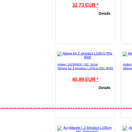
32,73 EUR *
Details
Artikel: 16256906 | VE: Stück
Artike
Ablage für Z-einsätze L100cm RAL 9006
Ablage
40,99 EUR *
Details