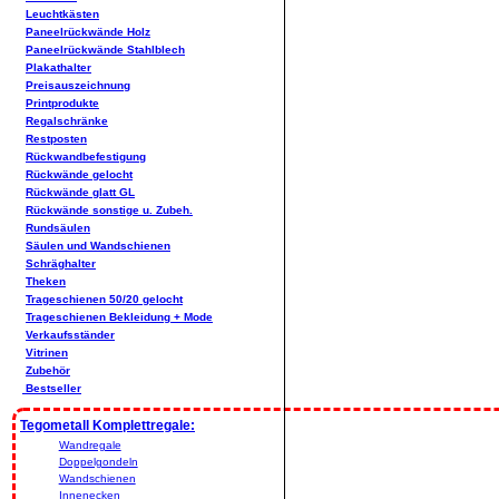
Leuchtkästen
Paneelrückwände Holz
Paneelrückwände Stahlblech
Plakathalter
Preisauszeichnung
Printprodukte
Regalschränke
Restposten
Rückwandbefestigung
Rückwände gelocht
Rückwände glatt GL
Rückwände sonstige u. Zubeh.
Rundsäulen
Säulen und Wandschienen
Schräghalter
Theken
Trageschienen 50/20 gelocht
Trageschienen Bekleidung + Mode
Verkaufsständer
Vitrinen
Zubehör
Bestseller
Tegometall Komplettregale:
Wandregale
Doppelgondeln
Wandschienen
Innenecken