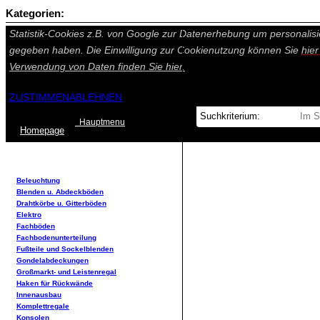
Kategorien:
Auf dieser Seite werden technisch notwendige Cookies gesetzt. Tech
Statistik-Cookies z.B. von Google zur Datenerhebung um personalisi
gegeben haben. Die Einwilligung zur Cookienutzung können Sie
hie
Verwendung von Daten finden Sie
hier.
ZUSTIMMEN
ABLEHNEN
Hauptmenu
Home
page
Beleuchtung
Blenden u. Abdeckböden
Drahtkörbe u. Gitterböden
Elektro
Fachböden
Fachbodenunterteilung
Fußteile und Sockelblenden
Gondelabdeckungen
Großmarkt- und Leistenregal
Haken für Rückwände
Innenausbau
Komplettregale
Konsolen