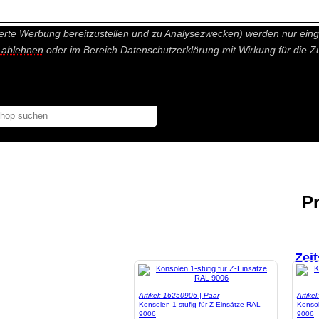
nisch nicht notwendige Cookies und Statistik Funktionen, die Ihnen ei
erte Werbung bereitzustellen und zu Analysezwecken) werden nur einge
r ablehnen
oder im Bereich Datenschutzerklärung mit Wirkung für die Z
P
Zeit
Artikel: 16250906 | Paar
Artike
Konsolen 1-stufig für Z-Einsätze RAL
Konsol
9006
9006