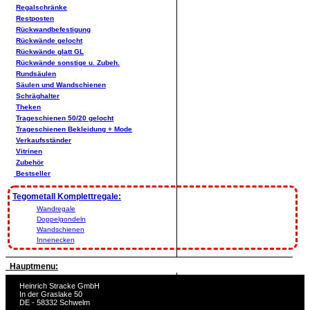
Regalschränke
Restposten
Rückwandbefestigung
Rückwände gelocht
Rückwände glatt GL
Rückwände sonstige u. Zubeh.
Rundsäulen
Säulen und Wandschienen
Schräghalter
Theken
Trageschienen 50/20 gelocht
Trageschienen Bekleidung + Mode
Verkaufsständer
Vitrinen
Zubehör
Bestseller
Tegometall Komplettregale:
Wandregale
Doppelgondeln
Wandschienen
Innenecken
Hauptmenu:
Heinrich Stracke GmbH
In der Graslake 50
DE - 58332 Schwelm