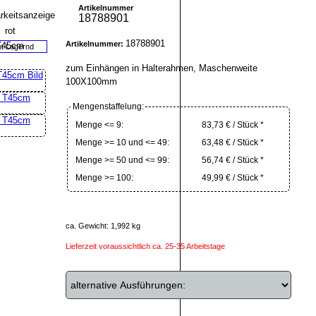
Artikelnummer
18788901
18788901
Artikelnummer:
ht Lagernd
zum Einhängen in Halterahmen, Maschenweite
100X100mm
Mengenstaffelung:
Menge <= 9:
83,73 € / Stück *
Menge >= 10 und <= 49:
63,48 € / Stück *
Menge >= 50 und <= 99:
56,74 € / Stück *
Menge >= 100:
49,99 € / Stück *
ca. Gewicht: 1,992 kg
Lieferzeit voraussichtlich ca. 25-35 Arbeitstage