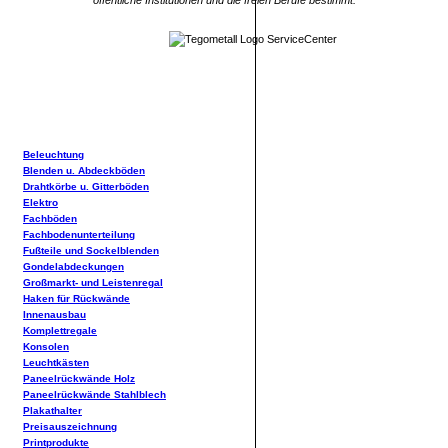
öffentliche Institutionen und die freien Berufe bestimmt.
Beleuchtung
Blenden u. Abdeckböden
Drahtkörbe u. Gitterböden
Elektro
Fachböden
Fachbodenunterteilung
Fußteile und Sockelblenden
Gondelabdeckungen
Großmarkt- und Leistenregal
Haken für Rückwände
Innenausbau
Komplettregale
Konsolen
Leuchtkästen
Paneelrückwände Holz
Paneelrückwände Stahlblech
Plakathalter
Preisauszeichnung
Printprodukte