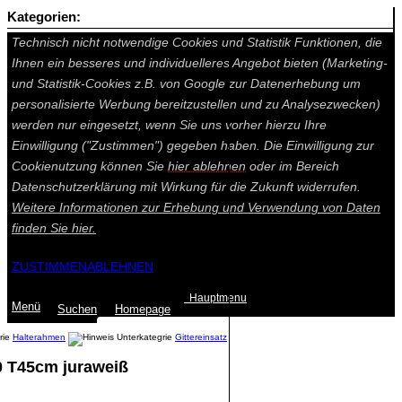
Kategorien:
Auf dieser Seite werden technisch notwendige Cookies gesetzt.
Technisch nicht notwendige Cookies und Statistik Funktionen, die
Ihnen ein besseres und individuelleres Angebot bieten (Marketing-
und Statistik-Cookies z.B. von Google zur Datenerhebung um
personalisierte Werbung bereitzustellen und zu Analysezwecken)
werden nur eingesetzt, wenn Sie uns vorher hierzu Ihre
Einwilligung ("Zustimmen") gegeben haben. Die Einwilligung zur
Cookienutzung können Sie
hier ablehnen
oder im Bereich
Datenschutzerklärung mit Wirkung für die Zukunft widerrufen.
Weitere Informationen zur Erhebung und Verwendung von Daten
finden Sie
hier.
ZUSTIMMEN
ABLEHNEN
Hauptmenu
Menü
Suchen
Home
page
Halterahmen
Gittereinsatz
0 T45cm juraweiß
Summe: 0,00 €
(0
Artikel
)