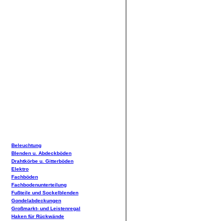
Beleuchtung
Blenden u. Abdeckböden
Drahtkörbe u. Gitterböden
Elektro
Fachböden
Fachbodenunterteilung
Fußteile und Sockelblenden
Gondelabdeckungen
Großmarkt- und Leistenregal
Haken für Rückwände