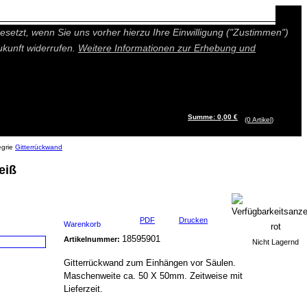
n besseres und individuelleres Angebot bieten (Marketing- und
setzt, wenn Sie uns vorher hierzu Ihre Einwilligung ("Zustimmen")
ukunft widerrufen.
Weitere Informationen zur Erhebung und
Summe: 0,00 €
(0
Artikel
)
Gitterrückwand
eiß
PDF
Drucken
Warenkorb
18595901
Artikelnummer:
Nicht Lagernd
Gitterrückwand zum Einhängen vor Säulen.
Maschenweite ca. 50 X 50mm. Zeitweise mit
Lieferzeit.