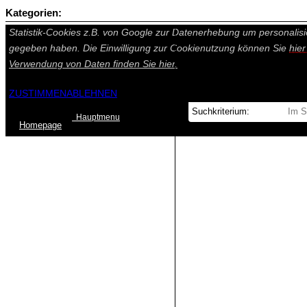
Kategorien:
Auf dieser Seite werden technisch notwendige Cookies gesetzt. Tech
Statistik-Cookies z.B. von Google zur Datenerhebung um personalisi
gegeben haben. Die Einwilligung zur Cookienutzung können Sie
hie
Verwendung von Daten finden Sie
hier.
ZUSTIMMEN
ABLEHNEN
Hauptmenu
Home
page