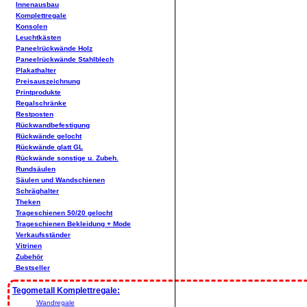
Innenausbau
Komplettregale
Konsolen
Leuchtkästen
Paneelrückwände Holz
Paneelrückwände Stahlblech
Plakathalter
Preisauszeichnung
Printprodukte
Regalschränke
Restposten
Rückwandbefestigung
Rückwände gelocht
Rückwände glatt GL
Rückwände sonstige u. Zubeh.
Rundsäulen
Säulen und Wandschienen
Schräghalter
Theken
Trageschienen 50/20 gelocht
Trageschienen Bekleidung + Mode
Verkaufsständer
Vitrinen
Zubehör
Bestseller
Tegometall Komplettregale:
Wandregale