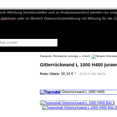
nisch nicht notwendige Cookies und Statistik Funktionen, die Ihnen ei
erte Werbung bereitzustellen und zu Analysezwecken) werden nur einge
r ablehnen
oder im Bereich Datenschutzerklärung mit Wirkung für die Z
Kategorie:
Rückwände sonstige u. Zubeh.
Gitterrückwand L 1000 H400 juraw
38,34 € *
Preis / Stück:
45,62 € inkl. MwSt.