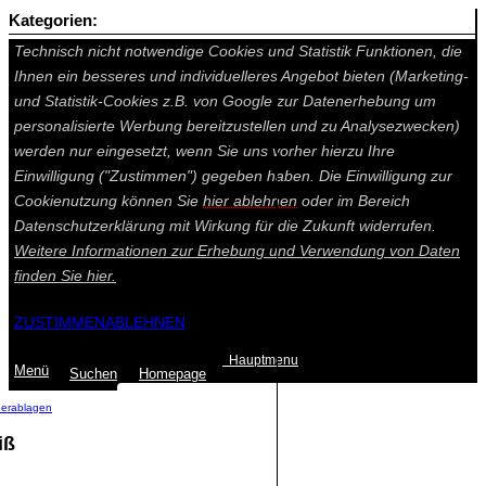
Kategorien:
Auf dieser Seite werden technisch notwendige Cookies gesetzt.
Technisch nicht notwendige Cookies und Statistik Funktionen, die
Ihnen ein besseres und individuelleres Angebot bieten (Marketing-
und Statistik-Cookies z.B. von Google zur Datenerhebung um
personalisierte Werbung bereitzustellen und zu Analysezwecken)
werden nur eingesetzt, wenn Sie uns vorher hierzu Ihre
Einwilligung ("Zustimmen") gegeben haben. Die Einwilligung zur
Cookienutzung können Sie
hier ablehnen
oder im Bereich
Datenschutzerklärung mit Wirkung für die Zukunft widerrufen.
Weitere Informationen zur Erhebung und Verwendung von Daten
finden Sie
hier.
ZUSTIMMEN
ABLEHNEN
Hauptmenu
Menü
Suchen
Home
page
herablagen
iß
Summe: 0,00 €
(0
Artikel
)