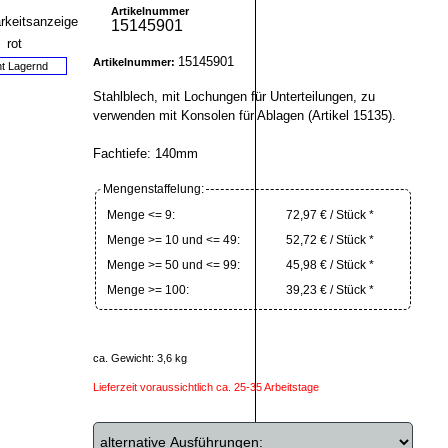
Artikelnummer
15145901
15145901
Artikelnummer:
ht Lagernd
Stahlblech, mit Lochungen für Unterteilungen, zu
verwenden mit Konsolen für Ablagen (Artikel 15135).
Fachtiefe: 140mm
Mengenstaffelung:
Menge <= 9:
72,97 € / Stück *
Menge >= 10 und <= 49:
52,72 € / Stück *
Menge >= 50 und <= 99:
45,98 € / Stück *
Menge >= 100:
39,23 € / Stück *
ca. Gewicht: 3,6 kg
Lieferzeit voraussichtlich ca. 25-35 Arbeitstage