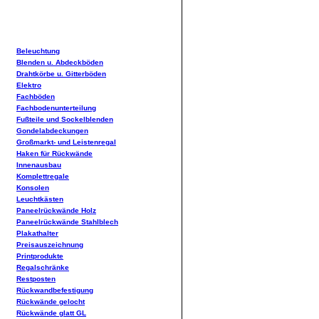
Beleuchtung
Blenden u. Abdeckböden
Drahtkörbe u. Gitterböden
Elektro
Fachböden
Fachbodenunterteilung
Fußteile und Sockelblenden
Gondelabdeckungen
Großmarkt- und Leistenregal
Haken für Rückwände
Innenausbau
Komplettregale
Konsolen
Leuchtkästen
Paneelrückwände Holz
Paneelrückwände Stahlblech
Plakathalter
Preisauszeichnung
Printprodukte
Regalschränke
Restposten
Rückwandbefestigung
Rückwände gelocht
Rückwände glatt GL