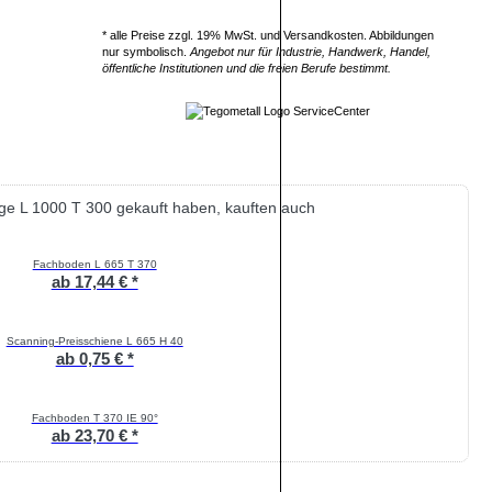
* alle Preise zzgl. 19% MwSt. und Versandkosten. Abbildungen
nur symbolisch.
Angebot nur für Industrie, Handwerk, Handel,
öffentliche Institutionen und die freien Berufe bestimmt.
ge L 1000 T 300 gekauft haben, kauften auch
Fachboden L 665 T 370
ab 17,44 € *
Scanning-Preisschiene L 665 H 40
ab 0,75 € *
Fachboden T 370 IE 90°
ab 23,70 € *