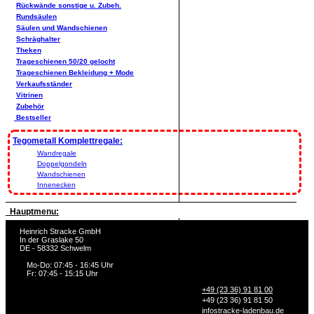
Rückwände sonstige u. Zubeh.
Rundsäulen
Säulen und Wandschienen
Schräghalter
Theken
Trageschienen 50/20 gelocht
Trageschienen Bekleidung + Mode
Verkaufsständer
Vitrinen
Zubehör
Bestseller
Tegometall Komplettregale:
Wandregale
Doppelgondeln
Wandschienen
Innenecken
Hauptmenu:
Heinrich Stracke GmbH
In der Graslake 50
DE - 58332 Schwelm
Mo-Do: 07:45 - 16:45 Uhr
Fr: 07:45 - 15:15 Uhr
+49 (23 36) 91 81 00
+49 (23 36) 91 81 50
info
stracke-ladenbau.de