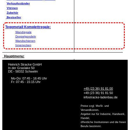
Verkaufsständer
Vitrinen
Zubehör
Bestseller
Tegometall Komplettregale:
Wandregale
Doppelgondeln
Wandschienen
Innenecken
Hauptmenu:
Heinrich Stracke GmbH
In der Graslake 50
DE - 58332 Schwelm
Mo-Do: 07:45 - 16:45 Uhr
Fr: 07:45 - 15:15 Uhr
+49 (23 36) 91 81 00
+49 (23 36) 91 81 50
info
stracke-ladenbau.de
Preise zzgl. MwSt. und
Versandkosten.
Angebot nur für Industrie, Handwerk,
Handel,
öffentliche Institutionen und die freien
Berufe bestimmt.