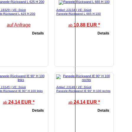
l: 18329 | VE: Stück
Artikel: 13134 | VE: Stück
le-Rückwand L 625 H 200
Paneele-Rückwand L 665 H 100
auf Anfrage
10,88 EUR *
ab
Details
Details
l: 13145 | VE: Stück
Artikel: 13146 | VE: Stück
e-Rückwand IE 90° H 100 links
Paneele-Rückwand IE 90° H 100 rechts
24,14 EUR *
24,14 EUR *
ab
ab
Details
Details