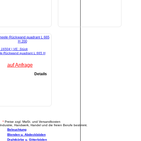
l: 16504 | VE: Stück
le-Rückwand quadrant L 665 H
auf Anfrage
Details
.
*
Preise zzgl. MwSt. und Versandkosten
Industrie, Handwerk, Handel und die freien Berufe bestimmt.
Beleuchtung
Blenden u. Abdeckböden
Drahtkörbe u. Gitterböden