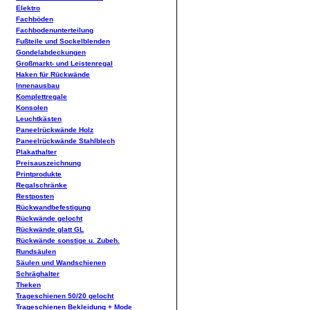
Elektro
Fachböden
Fachbodenunterteilung
Fußteile und Sockelblenden
Gondelabdeckungen
Großmarkt- und Leistenregal
Haken für Rückwände
Innenausbau
Komplettregale
Konsolen
Leuchtkästen
Paneelrückwände Holz
Paneelrückwände Stahlblech
Plakathalter
Preisauszeichnung
Printprodukte
Regalschränke
Restposten
Rückwandbefestigung
Rückwände gelocht
Rückwände glatt GL
Rückwände sonstige u. Zubeh.
Rundsäulen
Säulen und Wandschienen
Schräghalter
Theken
Trageschienen 50/20 gelocht
Trageschienen Bekleidung + Mode