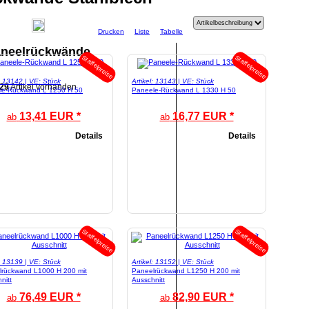
Drucken
Liste
Tabelle
neelrückwände
Staffelpreise
Staffelpreise
l: 13142 | VE: Stück
Artikel: 13143 | VE: Stück
29
Artikel vorhanden
le-Rückwand L 1250 H 50
Paneele-Rückwand L 1330 H 50
13,41 EUR *
16,77 EUR *
ab
ab
Details
Details
Staffelpreise
Staffelpreise
l: 13139 | VE: Stück
Artikel: 13152 | VE: Stück
lrückwand L1000 H 200 mit
Paneelrückwand L1250 H 200 mit
nitt
Ausschnitt
76,49 EUR *
82,90 EUR *
ab
ab