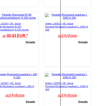
l: 13150 | VE: Stück
Artikel: 16501 | VE: Stück
le-Rückwand IE 90°
Paneele-Rückwand quadrant L 1000 H
verkleidung) H 100 rechts
100
40,43 EUR *
auf Anfrage
ab
Details
Details
l: 16500 | VE: Stück
Artikel: 16505 | VE: Stück
le-Rückwand quadrant L 665 H
Paneele-Rückwand quadrant L 1000 H
200
auf Anfrage
auf Anfrage
Details
Details