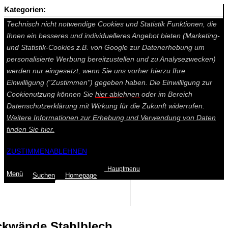
Kategorien:
Auf dieser Seite werden technisch notwendige Cookies gesetzt.
Technisch nicht notwendige Cookies und Statistik Funktionen, die
Ihnen ein besseres und individuelleres Angebot bieten (Marketing-
und Statistik-Cookies z.B. von Google zur Datenerhebung um
personalisierte Werbung bereitzustellen und zu Analysezwecken)
werden nur eingesetzt, wenn Sie uns vorher hierzu Ihre
Einwilligung ("Zustimmen") gegeben haben. Die Einwilligung zur
Cookienutzung können Sie
hier ablehnen
oder im Bereich
Datenschutzerklärung mit Wirkung für die Zukunft widerrufen.
Weitere Informationen zur Erhebung und Verwendung von Daten
finden Sie
hier.
ZUSTIMMEN
ABLEHNEN
Hauptmenu
Menü
Suchen
Home
page
Summe: 0,00 €
(0
Artikel
)
ckwände Stahlblech