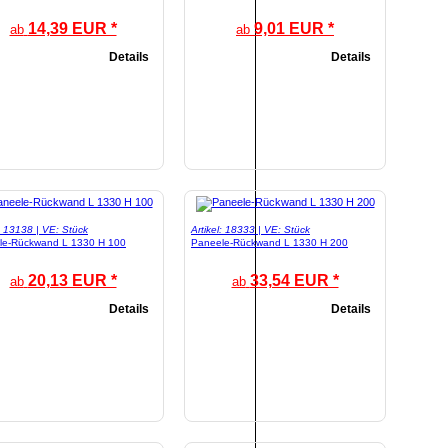
14,39 EUR *
9,01 EUR *
ab
ab
Details
Details
l: 13138 | VE: Stück
Artikel: 18333 | VE: Stück
le-Rückwand L 1330 H 100
Paneele-Rückwand L 1330 H 200
20,13 EUR *
33,54 EUR *
ab
ab
Details
Details