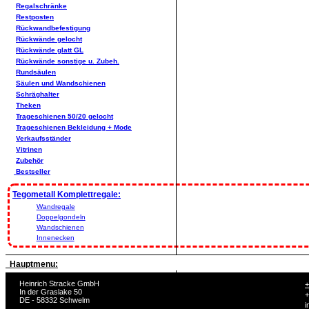
Regalschränke
Restposten
Rückwandbefestigung
Rückwände gelocht
Rückwände glatt GL
Rückwände sonstige u. Zubeh.
Rundsäulen
Säulen und Wandschienen
Schräghalter
Theken
Trageschienen 50/20 gelocht
Trageschienen Bekleidung + Mode
Verkaufsständer
Vitrinen
Zubehör
Bestseller
Tegometall Komplettregale:
Wandregale
Doppelgondeln
Wandschienen
Innenecken
Hauptmenu:
Heinrich Stracke GmbH
+
In der Graslake 50
+
DE - 58332 Schwelm
i