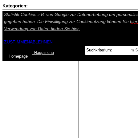
Kategorien:
Auf dieser Seite werden technisch notwendige Cookies gesetzt. Tech
Statistik-Cookies z.B. von Google zur Datenerhebung um personalisi
gegeben haben. Die Einwilligung zur Cookienutzung können Sie
hie
Verwendung von Daten finden Sie
hier.
ZUSTIMMEN
ABLEHNEN
Hauptmenu
Home
page