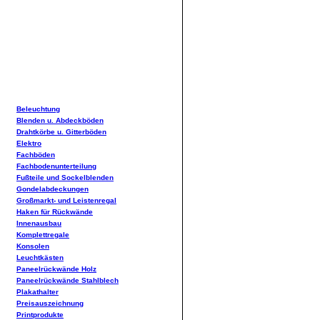
Beleuchtung
Blenden u. Abdeckböden
Drahtkörbe u. Gitterböden
Elektro
Fachböden
Fachbodenunterteilung
Fußteile und Sockelblenden
Gondelabdeckungen
Großmarkt- und Leistenregal
Haken für Rückwände
Innenausbau
Komplettregale
Konsolen
Leuchtkästen
Paneelrückwände Holz
Paneelrückwände Stahlblech
Plakathalter
Preisauszeichnung
Printprodukte