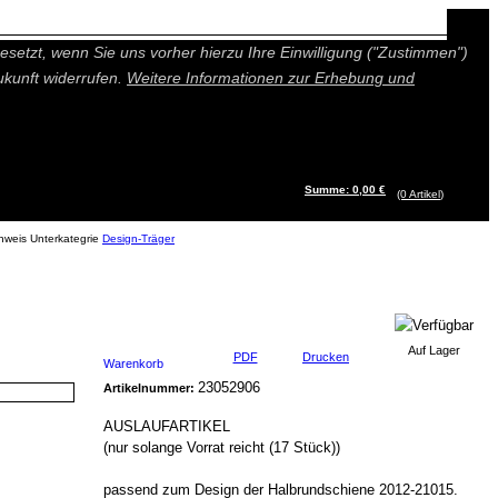
n besseres und individuelleres Angebot bieten (Marketing- und
setzt, wenn Sie uns vorher hierzu Ihre Einwilligung ("Zustimmen")
ukunft widerrufen.
Weitere Informationen zur Erhebung und
Summe: 0,00 €
(0
Artikel
)
Design-Träger
Auf Lager
PDF
Drucken
Warenkorb
23052906
Artikelnummer:
AUSLAUFARTIKEL
(nur solange Vorrat reicht (17 Stück))
passend zum Design der Halbrundschiene 2012-21015.