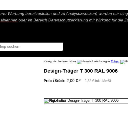
nisch nicht notwendige Cookies und Statistik Funktionen, die Ihnen ei
erte Werbung bereitzustellen und zu Analysezwecken) werden nur einge
r ablehnen
oder im Bereich Datenschutzerklärung mit Wirkung für die Z
Kategorie:
Innenausbau
Träger
Design-Träger T 300 RAL 9006
2,00 € *
Preis / Stück:
2,38 € inkl. MwSt.