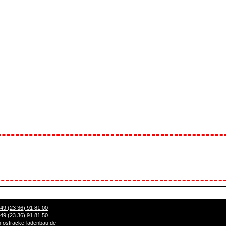
49 (23 36) 91 81 00
49 (23 36) 91 81 50
nfo
stracke-ladenbau.de