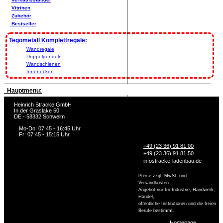
Vitrinen
Zubehör
Bestseller
Tegometall Komplettregale:
Wandregale
Doppelgondeln
Wandschienen
Innenecken
Hauptmenu:
Heinrich Stracke GmbH
In der Graslake 50
DE - 58332 Schwelm
Mo-Do: 07:45 - 16:45 Uhr
Fr: 07:45 - 15:15 Uhr
+49 (23 36) 91 81 00
+49 (23 36) 91 81 50
info
stracke-ladenbau.de
Preise zzgl. MwSt. und
Versandkosten.
Angebot nur für Industrie, Handwerk,
Handel,
öffentliche Institutionen und die freien
Berufe bestimmt.
Homepage