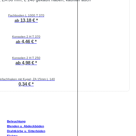
Fachboden L 1000 T 370
13,18 € *
ab
Konsolen 2 H T 370
4,46 € *
ab
Konsolen 2 H T 250
ab 4,98 € *
infachhaken mit Kugel, ZA 15mm L 140
0,34 € *
Beleuchtung
Blenden u. Abdeckböden
Drahtkörbe u. Gitterböden
Elektro