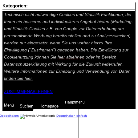
Kategorien:
Auf dieser Seite werden technisch notwendige Cookies gesetzt.
Technisch nicht notwendige Cookies und Statistik Funktionen, die
Ihnen ein besseres und individuelleres Angebot bieten (Marketing-
und Statistik-Cookies z.B. von Google zur Datenerhebung um
personalisierte Werbung bereitzustellen und zu Analysezwecken)
werden nur eingesetzt, wenn Sie uns vorher hierzu Ihre
Einwilligung ("Zustimmen") gegeben haben. Die Einwilligung zur
Cookienutzung können Sie
hier ablehnen
oder im Bereich
Datenschutzerklärung mit Wirkung für die Zukunft widerrufen.
Weitere Informationen zur Erhebung und Verwendung von Daten
finden Sie
hier.
ZUSTIMMEN
ABLEHNEN
Hauptmenu
Menü
Suchen
Home
page
Doppelhaken
Doppelhaken einfach
Summe: 0,00 €
(0
Artikel
)