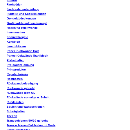
Fachböden
Fachbodenunterteilung
Fußteile und Sockelblenden
Gondelabdeckungen
Großmarkt- und Leistenregal
Haken für Rückwände
Innenausbau
Komplettregale
Konsolen
Leuchtkästen
Paneelrückwände Holz
Paneelrückwände Stahlblech
Plakathalter
Preisauszeichnung
Printprodukte
Regalschränke
Restposten
Rückwandbefestigung
Rückwände gelocht
Rückwände glatt GL
Rückwände sonstige u. Zubeh.
Rundsäulen
Säulen und Wandschienen
Schräghalter
Theken
Trageschienen 50/20 gelocht
Trageschienen Bekleidung + Mode
Verkaufsständer