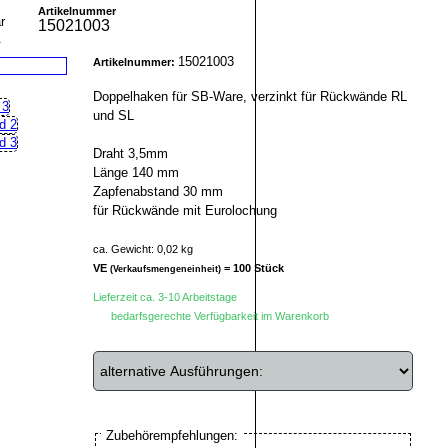
Artikelnummer
15021003
r
15021003
Artikelnummer:
Doppelhaken für SB-Ware, verzinkt für Rückwände RL
und SL
Draht 3,5mm
Länge 140 mm
Zapfenabstand 30 mm
für Rückwände mit Eurolochung
ca. Gewicht: 0,02 kg
VE
= 100 Stück
(Verkaufsmengeneinheit)
Lieferzeit ca. 3-10 Arbeitstage
bedarfsgerechte Verfügbarkeit im Warenkorb
Zubehörempfehlungen: