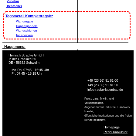
Zubehör
Bestseller
Tegometall Komplettregale:
Wandregale
Doppelgondeln
Wandschienen
Innenecken
Hauptmenu:
Heinrich Stracke GmbH
In der Graslake 50
DE - 58332 Schwelm
Mo-Do: 07:45 - 16:45 Uhr
Fr: 07:45 - 15:15 Uhr
+49 (23 36) 91 81 00
+49 (23 36) 91 81 50
info
stracke-ladenbau.de
Preise zzgl. MwSt. und
Versandkosten.
Angebot nur für Industrie, Handwerk,
Handel,
öffentliche Institutionen und die freien
Berufe bestimmt.
Homepage
Regal Kalkulator