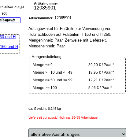
Artikelnummer
12085901
12085901
Artikelnummer:
ht Lagernd
Auflagewinkel für Fußteile zur Verwendung von
Holzfachböden auf Fußteilen H 160 und H 260.
Mengeninheit: Paar. Zeitweise mit Lieferzeit.
Mengeneinheit: Paar
Mengenstaffelung:
Menge <= 9:
39,20 € / Paar *
Menge >= 10 und <= 49:
18,95 € / Paar *
Menge >= 50 und <= 99:
12,21 € / Paar *
Menge >= 100:
5,46 € / Paar *
ca. Gewicht: 0,145 kg
Lieferzeit voraussichtlich ca. 25-35 Arbeitstage