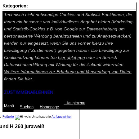
Kategorien:
Auf dieser Seite werden technisch notwendige Cookies gesetzt.
Technisch nicht notwendige Cookies und Statistik Funktionen, die
Ihnen ein besseres und individuelleres Angebot bieten (Marketing-
und Statistik-Cookies z.B. von Google zur Datenerhebung um
personalisierte Werbung bereitzustellen und zu Analysezwecken)
werden nur eingesetzt, wenn Sie uns vorher hierzu Ihre
Einwilligung ("Zustimmen") gegeben haben. Die Einwilligung zur
Cookienutzung können Sie
hier ablehnen
oder im Bereich
Datenschutzerklärung mit Wirkung für die Zukunft widerrufen.
Weitere Informationen zur Erhebung und Verwendung von Daten
finden Sie
hier.
ZUSTIMMEN
ABLEHNEN
Hauptmenu
Menü
Suchen
Home
page
Fußteile
Auflagewinkel
 und H 260 juraweiß
Summe: 0,00 €
(0
Artikel
)