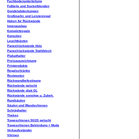
Fachbodenunterteilung
Fußteile und Sockelblenden
Gondelabdeckungen
Großmarkt- und Leistenregal
Haken für Rückwände
Innenausbau
Komplettregale
Konsolen
Leuchtkästen
Paneelrückwände Holz
Paneelrückwände Stahlblech
Plakathalter
Preisauszeichnung
Printprodukte
Regalschränke
Restposten
Rückwandbefestigung
Rückwände gelocht
Rückwände glatt GL
Rückwände sonstige u. Zubeh.
Rundsäulen
Säulen und Wandschienen
Schräghalter
Theken
Trageschienen 50/20 gelocht
Trageschienen Bekleidung + Mode
Verkaufsständer
Vitrinen