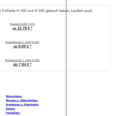
ür Fußteile H 160 und H 260 gekauft haben, kauften auch
Fussteil H 160 T 370
15,79 € *
ab
Sockelblende L 1000 H 160
8,89 € *
ab
Rückwand GL L 1000 H 300
ab 7,84 € *
Beleuchtung
Blenden u. Abdeckböden
Drahtkörbe u. Gitterböden
Elektro
Fachböden