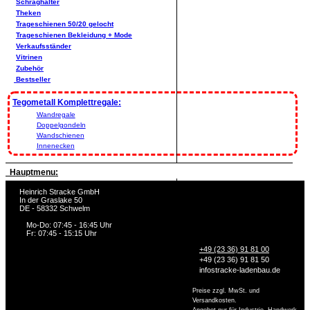
Schräghalter
Theken
Trageschienen 50/20 gelocht
Trageschienen Bekleidung + Mode
Verkaufsständer
Vitrinen
Zubehör
Bestseller
Tegometall Komplettregale:
Wandregale
Doppelgondeln
Wandschienen
Innenecken
Hauptmenu:
Heinrich Stracke GmbH
In der Graslake 50
DE - 58332 Schwelm
Mo-Do: 07:45 - 16:45 Uhr
Fr: 07:45 - 15:15 Uhr
+49 (23 36) 91 81 00
+49 (23 36) 91 81 50
info
stracke-ladenbau.de
Preise zzgl. MwSt. und
Versandkosten.