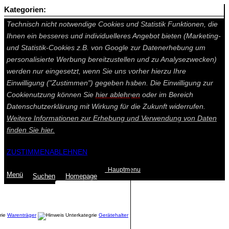
Kategorien:
Auf dieser Seite werden technisch notwendige Cookies gesetzt.
Technisch nicht notwendige Cookies und Statistik Funktionen, die
Ihnen ein besseres und individuelleres Angebot bieten (Marketing-
und Statistik-Cookies z.B. von Google zur Datenerhebung um
personalisierte Werbung bereitzustellen und zu Analysezwecken)
werden nur eingesetzt, wenn Sie uns vorher hierzu Ihre
Einwilligung ("Zustimmen") gegeben haben. Die Einwilligung zur
Cookienutzung können Sie
hier ablehnen
oder im Bereich
Datenschutzerklärung mit Wirkung für die Zukunft widerrufen.
Weitere Informationen zur Erhebung und Verwendung von Daten
finden Sie
hier.
ZUSTIMMEN
ABLEHNEN
Hauptmenu
Menü
Suchen
Home
page
Summe: 0,00 €
(0
Artikel
)
Warenträger
Gerätehalter