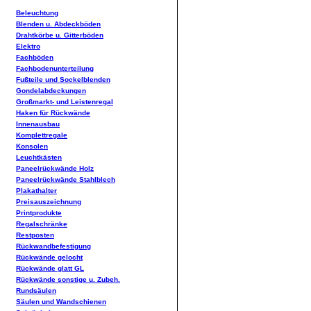
Beleuchtung
Blenden u. Abdeckböden
Drahtkörbe u. Gitterböden
Elektro
Fachböden
Fachbodenunterteilung
Fußteile und Sockelblenden
Gondelabdeckungen
Großmarkt- und Leistenregal
Haken für Rückwände
Innenausbau
Komplettregale
Konsolen
Leuchtkästen
Paneelrückwände Holz
Paneelrückwände Stahlblech
Plakathalter
Preisauszeichnung
Printprodukte
Regalschränke
Restposten
Rückwandbefestigung
Rückwände gelocht
Rückwände glatt GL
Rückwände sonstige u. Zubeh.
Rundsäulen
Säulen und Wandschienen